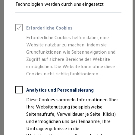
Reifenpakete
Technologien werden durch uns eingesetzt:
Leasing
Leasing-Angebote
Gebrauchtwagen Leasing
Junge Gebrauchtwagen-Leasing
Erforderliche Cookies
Elektroauto Leasing
Kleinwagen-Leasing
Erforderliche Cookies helfen dabei, eine
Leasing ohne Anzahlung
Website nutzbar zu machen, indem sie
Finanzierung
Autokredit mit Schlussrate
Grundfunktionen wie Seitennavigation und
Versicherungen und Garantien
Zugriff auf sichere Bereiche der Website
Kfz-Versicherung
ermöglichen. Die Website kann ohne diese
Restschuldversicherungen
Garantien
Cookies nicht richtig funktionieren.
Wartungsverträge
Geschäftskunden
Professional Class bei Volkswagen
Analytics und Personalisierung
Großkunden
Diese Cookies sammeln Informationen über
Behörden
Direktkunden
Ihre Websitenutzung (beispielsweise
Sonderfahrzeuge
Seitenaufrufe, Verweildauer je Seite, Klicks)
Anpfiff zum Gewinn
und ermöglichen uns bei Teilnahme, Ihre
Elektromobilität
Elektroautos
Umfrageergebnisse in die
ID. Tutorials