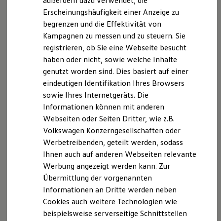
außerdem dazu verwendet, die
Hybridautos
Erscheinungshäufigkeit einer Anzeige zu
Marke und Erlebnis
begrenzen und die Effektivität von
Volkswagen R und R Experience
R-Modelle
Kampagnen zu messen und zu steuern. Sie
R Experience
registrieren, ob Sie eine Webseite besucht
Driving Experience
haben oder nicht, sowie welche Inhalte
Volkswagen entdecken
Werkbesichtigung
genutzt worden sind. Dies basiert auf einer
Factory visit
eindeutigen Identifikation Ihres Browsers
Lifestyle Shop
sowie Ihres Internetgeräts. Die
T-Roc Kollektion
Golf Kollektion
Informationen können mit anderen
ID. Kollektion
Webseiten oder Seiten Dritter, wie z.B.
Volkswagen Kollektion
Volkswagen Konzerngesellschaften oder
R-Kollektion
GTI Kollektion
Werbetreibenden, geteilt werden, sodass
Fußball Drop
Ihnen auch auf anderen Webseiten relevante
we drive football
Werbung angezeigt werden kann. Zur
#wedriveproud
Besitzer und Service
Übermittlung der vorgenannten
myVolkswagen
Informationen an Dritte werden neben
Software Updates
Cookies auch weitere Technologien wie
Service und Ersatzteile
Inspektion und HU/AU
beispielsweise serverseitige Schnittstellen
Reparaturen und Checks