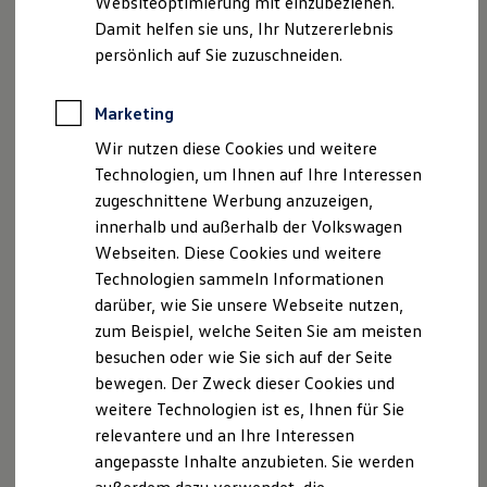
Websiteoptimierung mit einzubeziehen.
Elektrofahrzeugkonzepte
Damit helfen sie uns, Ihr Nutzererlebnis
ID. EVERY1
Reichweite
persönlich auf Sie zuzuschneiden.
Reichweite der ID. Modelle
Reichweite im Winter
Rekuperation
Marketing
Laden
Wir nutzen diese Cookies und weitere
Laden unterwegs
Laden Zuhause
Technologien, um Ihnen auf Ihre Interessen
Ladestationen finden
zugeschnittene Werbung anzuzeigen,
Ladezeitensimulator
innerhalb und außerhalb der Volkswagen
Batterie
Sicherheit
Webseiten. Diese Cookies und weitere
Garantie und Lebensdauer
Technologien sammeln Informationen
Nachhaltigkeit
darüber, wie Sie unsere Webseite nutzen,
Technologie
Kosten und Kauf
zum Beispiel, welche Seiten Sie am meisten
Verbrauchskosten
besuchen oder wie Sie sich auf der Seite
Kaufoptionen
bewegen. Der Zweck dieser Cookies und
E-Auto-Förderung
Software und Konnektivität
weitere Technologien ist es, Ihnen für Sie
Die ID. Software 6
relevantere und an Ihre Interessen
ID. Software Versionen und Updates
angepasste Inhalte anzubieten. Sie werden
Digitale Extras
Schnittstellen zu Ihrem ID.