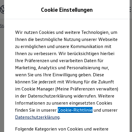
Modelle und Konfigurator
Cookie Einstellungen
Konfigurator
Modelle vergleichen
Konfiguration laden
Startseite
Ihre Service- und Produktanfrage
Zum
Zum
Autosuche
Wir nutzen Cookies und weitere Technologien, um
Hauptinhalt
Footer
Elektroautos
springen
springen
Ihnen die bestmögliche Nutzung unserer Webseite
ENERGY Sondermodelle
Nutzfahrzeuge
zu ermöglichen und unsere Kommunikation mit
SUV und CUV
Ihnen zu verbessern. Wir berücksichtigen hierbei
Ihre
Service
- und
Familienautos
Ihre Präferenzen und verarbeiten Daten für
Kombis
Kompaktwagen
Marketing, Analytics und Personalisierung nur,
Produktanfrage
Sportwagen
wenn Sie uns Ihre Einwilligung geben. Diese
Schnell verfügbare Fahrzeuge
Angebote und Produkte
können Sie jederzeit mit Wirkung für die Zukunft
Aktuelle Angebote
im Cookie Manager (Meine Präferenzen verwalten)
E-Auto-Förderung
in der Datenschutzerklärung widerrufen. Weitere
Volkswagen Marktplatz
Informationen zu unseren eingesetzten Cookies
Die ENERGY Sondermodelle
Junge Gebrauchtwagen und Gebrauchtwagen
finden Sie in unserer
Cookie-Richtlinie
und unserer
Volkswagen Zertifizierte Gebrauchtwagen
Datenschutzerklärung
.
Elektromobilität bei Gebrauchtwagen
Zubehör- und Serviceangebote
Folgende Kategorien von Cookies und weitere
Saisonangebote