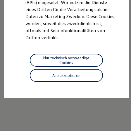
(APIs) eingesetzt. Wir nutzen die Dienste
Motorenöl und Flüssigkeiten
eines Dritten für die Verarbeitung solcher
Räder und Reifen
Pannen- und Unfallhilfe
Daten zu Marketing Zwecken. Diese Cookies
Economy Service
werden, soweit dies zweckdienlich ist,
Volkswagen Teile
oftmals mit Seitenfunktionalitäten von
Zubehör
Modellspezifisches Zubehör
Dritten verlinkt.
Schutz und Pflege
Transport
Entertainment und Elektronik
Individualisieren
Nur technisch notwendige
Wallbox und Ladekabel
Cookies
Digitale Extras
Dienste für Ihr Modell finden
Alle akzeptieren
Volkswagen Apps, Login und Shop
Handy und Fahrzeug verbinden
Updates für Software, Karten und Radio
Über Ihr Auto
Vorgängermodelle
Kundeninformationen
Volkswagen Kundenbetreuung
Warn- und Kontrollleuchten
Assistenzsysteme
Digitale Betriebsanleitung
Live Beratung