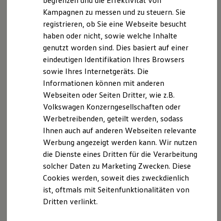
begrenzen und die Effektivität von
Hybridautos
Kampagnen zu messen und zu steuern. Sie
Marke und Erlebnis
registrieren, ob Sie eine Webseite besucht
Volkswagen R und R Experience
R-Modelle
haben oder nicht, sowie welche Inhalte
R Experience
Der T-Cross
genutzt worden sind. Dies basiert auf einer
Driving Experience
eindeutigen Identifikation Ihres Browsers
Volkswagen entdecken
Wendig, flexibel, vielseitig. Entdecken Sie den
Werkbesichtigung
sowie Ihres Internetgeräts. Die
Factory visit
T‑Cross.
Informationen können mit anderen
Lifestyle Shop
Webseiten oder Seiten Dritter, wie z.B.
T-Roc Kollektion
Mehr zum T-Cross erfahren
Golf Kollektion
Volkswagen Konzerngesellschaften oder
ID. Kollektion
Werbetreibenden, geteilt werden, sodass
Volkswagen Kollektion
Ihnen auch auf anderen Webseiten relevante
R-Kollektion
GTI Kollektion
Werbung angezeigt werden kann. Wir nutzen
Fußball Drop
die Dienste eines Dritten für die Verarbeitung
we drive football
solcher Daten zu Marketing Zwecken. Diese
#wedriveproud
Besitzer und Service
Cookies werden, soweit dies zweckdienlich
myVolkswagen
ist, oftmals mit Seitenfunktionalitäten von
Software Updates
Dritten verlinkt.
Service und Ersatzteile
Inspektion und HU/AU
Reparaturen und Checks