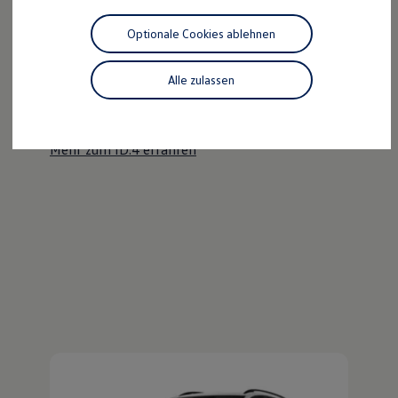
Motorenöl und Flüssigkeiten
Räder und Reifen
Optionale Cookies ablehnen
Pannen- und Unfallhilfe
Der ID.4
Economy Service
Volkswagen Teile
Alle zulassen
Kraftvoll wie ein SUV, nachhaltig wie ein ID.
Zubehör
Modellspezifisches Zubehör
Entdecken Sie den ID.4!
Schutz und Pflege
Transport
Mehr zum ID.4 erfahren
Entertainment und Elektronik
Individualisieren
Wallbox und Ladekabel
Digitale Extras
Dienste für Ihr Modell finden
Volkswagen Apps, Login und Shop
Handy und Fahrzeug verbinden
Updates für Software, Karten und Radio
Über Ihr Auto
Vorgängermodelle
Kundeninformationen
Volkswagen Kundenbetreuung
Warn- und Kontrollleuchten
Assistenzsysteme
Digitale Betriebsanleitung
Live Beratung