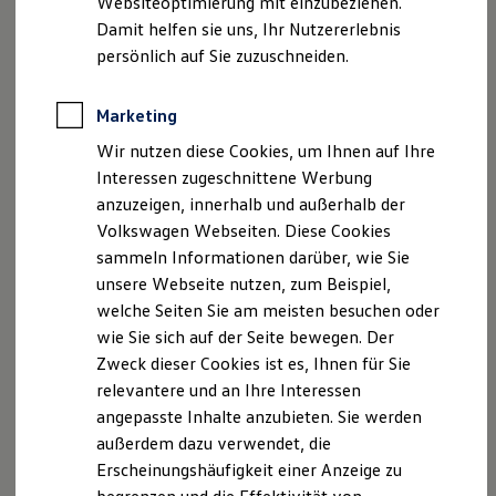
Websiteoptimierung mit einzubeziehen.
Elektrofahrzeugkonzepte
Damit helfen sie uns, Ihr Nutzererlebnis
ID. EVERY1
Reichweite
persönlich auf Sie zuzuschneiden.
Reichweite der ID. Modelle
Reichweite im Winter
Rekuperation
Marketing
Der neue ID.3 Neo
Laden
Wir nutzen diese Cookies, um Ihnen auf Ihre
Laden unterwegs
Laden Zuhause
Interessen zugeschnittene Werbung
So geht neu. Klar im Design. Stark im Alltag.
Ladestationen finden
anzuzeigen, innerhalb und außerhalb der
Entdecken Sie jetzt den neuen ID.3 Neo!
Ladezeitensimulator
Volkswagen Webseiten. Diese Cookies
Batterie
Sicherheit
Mehr zum ID.3 Neo erfahren
sammeln Informationen darüber, wie Sie
Garantie und Lebensdauer
unsere Webseite nutzen, zum Beispiel,
Nachhaltigkeit
welche Seiten Sie am meisten besuchen oder
Technologie
Kosten und Kauf
wie Sie sich auf der Seite bewegen. Der
Verbrauchskosten
Zweck dieser Cookies ist es, Ihnen für Sie
Kaufoptionen
relevantere und an Ihre Interessen
E-Auto-Förderung
Software und Konnektivität
angepasste Inhalte anzubieten. Sie werden
Die ID. Software 6
außerdem dazu verwendet, die
ID. Software Versionen und Updates
Erscheinungshäufigkeit einer Anzeige zu
Digitale Extras
Schnittstellen zu Ihrem ID.