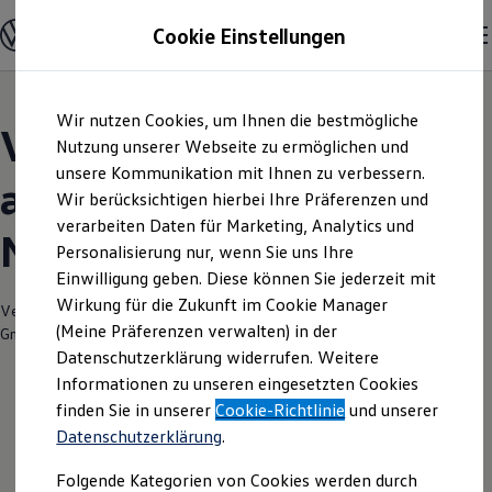
Modelle und Konfigurator
Cookie Einstellungen
Konfigurator
Modelle vergleichen
Konfiguration laden
Zum
Zum
Autosuche
Wir nutzen Cookies, um Ihnen die bestmögliche
Hauptinhalt
Footer
Elektroautos
Volkswagen Modelle |
springen
springen
Nutzung unserer Webseite zu ermöglichen und
ENERGY Sondermodelle
Nutzfahrzeuge
unsere Kommunikation mit Ihnen zu verbessern.
asw.AUTOMOBILE
SUV und CUV
Wir berücksichtigen hierbei Ihre Präferenzen und
Familienautos
verarbeiten Daten für Marketing, Analytics und
Kombis
Neckarsulm
Kompaktwagen
Personalisierung nur, wenn Sie uns Ihre
Sportwagen
Einwilligung geben. Diese können Sie jederzeit mit
Schnell verfügbare Fahrzeuge
Angebote und Produkte
Wirkung für die Zukunft im Cookie Manager
Verantwortlich für die Inhalte auf dieser Seite ist die asw.AUTOMOBILE
Aktuelle Angebote
(Meine Präferenzen verwalten) in der
GmbH & Co. KG
(
Impressum & Rechtliches
)
E-Auto-Förderung
Datenschutzerklärung widerrufen. Weitere
Volkswagen Marktplatz
Informationen zu unseren eingesetzten Cookies
Die ENERGY Sondermodelle
Junge Gebrauchtwagen und Gebrauchtwagen
finden Sie in unserer
Cookie-Richtlinie
und unserer
Volkswagen Zertifizierte Gebrauchtwagen
Datenschutzerklärung
.
Elektromobilität bei Gebrauchtwagen
Zubehör- und Serviceangebote
Folgende Kategorien von Cookies werden durch
Saisonangebote