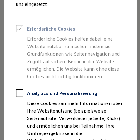
Reifenpakete
uns eingesetzt:
Leasing
Leasing-Angebote
Gebrauchtwagen Leasing
Junge Gebrauchtwagen-Leasing
Erforderliche Cookies
Elektroauto Leasing
Kleinwagen-Leasing
Erforderliche Cookies helfen dabei, eine
Leasing ohne Anzahlung
Der Polo
Website nutzbar zu machen, indem sie
Finanzierung
Autokredit mit Schlussrate
Grundfunktionen wie Seitennavigation und
Versicherungen und Garantien
Zugriff auf sichere Bereiche der Website
Kompakt, wendig und voller Möglichkeiten.
Kfz-Versicherung
ermöglichen. Die Website kann ohne diese
Entdecken Sie den Polo.
Restschuldversicherungen
Garantien
Cookies nicht richtig funktionieren.
Wartungsverträge
Mehr zum Polo erfahren
Geschäftskunden
Professional Class bei Volkswagen
Analytics und Personalisierung
Großkunden
Diese Cookies sammeln Informationen über
Behörden
Direktkunden
Ihre Websitenutzung (beispielsweise
Sonderfahrzeuge
Seitenaufrufe, Verweildauer je Seite, Klicks)
Anpfiff zum Gewinn
und ermöglichen uns bei Teilnahme, Ihre
Elektromobilität
Elektroautos
Umfrageergebnisse in die
ID. Tutorials