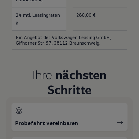
Magazin
Lifestyle
24 mtl. Leasingraten
280,00 €
Transport
Familie
à
Elektromobilität
Volkswagen R
Ein Angebot der Volkswagen Leasing GmbH,
Pannen- und Unfallhilfe
Gifhorner Str. 57, 38112 Braunschweig.
Volkswagen Kundenbetreuung
Ihre
nächsten
Schritte
Probefahrt vereinbaren