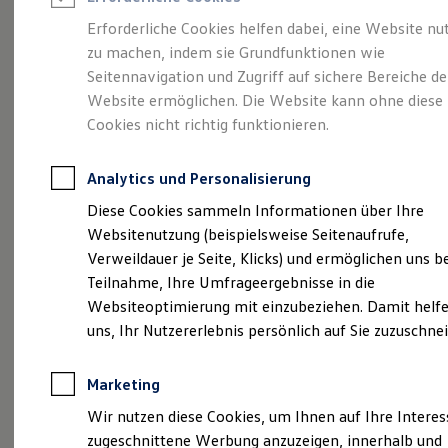
Reifenpakete
Leasing
Erforderliche Cookies helfen dabei, eine Website nu
Leasing-Angebote
zu machen, indem sie Grundfunktionen wie
Gebrauchtwagen Leasing
Das T-Roc Cabriolet
Seitennavigation und Zugriff auf sichere Bereiche de
Junge Gebrauchtwagen-Leasing
Elektroauto Leasing
Website ermöglichen. Die Website kann ohne diese
Kleinwagen-Leasing
R-Line
Cookies nicht richtig funktionieren.
Leasing ohne Anzahlung
Finanzierung
Autokredit mit Schlussrate
Analytics und Personalisierung
Versicherungen und Garantien
Kfz-Versicherung
Diese Cookies sammeln Informationen über Ihre
Restschuldversicherungen
Websitenutzung (beispielsweise Seitenaufrufe,
Garantien
Verweildauer je Seite, Klicks) und ermöglichen uns b
Wartungsverträge
Geschäftskunden
Teilnahme, Ihre Umfrageergebnisse in die
Professional Class bei Volkswagen
Websiteoptimierung mit einzubeziehen. Damit helfe
Großkunden
uns, Ihr Nutzererlebnis persönlich auf Sie zuzuschne
Behörden
Direktkunden
Sonderfahrzeuge
Marketing
Anpfiff zum Gewinn
Elektromobilität
Wir nutzen diese Cookies, um Ihnen auf Ihre Intere
Elektroautos
zugeschnittene Werbung anzuzeigen, innerhalb und
ID. Tutorials