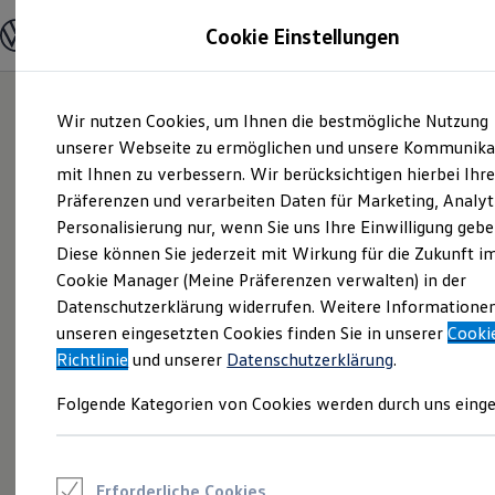
Modelle und Konfigurator
Cookie Einstellungen
Konfigurator
Modelle vergleichen
Konfiguration laden
Zum
Zum
Autosuche
Wir nutzen Cookies, um Ihnen die bestmögliche Nutzung
Hauptinhalt
Footer
Elektroautos
springen
springen
unserer Webseite zu ermöglichen und unsere Kommunika
ENERGY Sondermodelle
Nutzfahrzeuge
mit Ihnen zu verbessern. Wir berücksichtigen hierbei Ihr
SUV und CUV
Präferenzen und verarbeiten Daten für Marketing, Analyt
Familienautos
Personalisierung nur, wenn Sie uns Ihre Einwilligung gebe
Kombis
Kompaktwagen
Diese können Sie jederzeit mit Wirkung für die Zukunft i
Sportwagen
Cookie Manager (Meine Präferenzen verwalten) in der
Schnell verfügbare Fahrzeuge
Angebote und Produkte
Datenschutzerklärung widerrufen. Weitere Informatione
Aktuelle Angebote
unseren eingesetzten Cookies finden Sie in unserer
Cooki
E-Auto-Förderung
Richtlinie
und unserer
Datenschutzerklärung
.
Volkswagen Marktplatz
Die ENERGY Sondermodelle
Folgende Kategorien von Cookies werden durch uns einge
Junge Gebrauchtwagen und Gebrauchtwagen
Volkswagen Zertifizierte Gebrauchtwagen
Elektromobilität bei Gebrauchtwagen
Zubehör- und Serviceangebote
Saisonangebote
Erforderliche Cookies