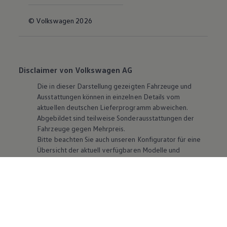
© Volkswagen 2026
Disclaimer von Volkswagen AG
Die in dieser Darstellung gezeigten Fahrzeuge und
Ausstattungen können in einzelnen Details vom
aktuellen deutschen Lieferprogramm abweichen.
Abgebildet sind teilweise Sonderausstattungen der
Fahrzeuge gegen Mehrpreis.
Bitte beachten Sie auch unseren Konfigurator für eine
Übersicht der aktuell verfügbaren Modelle und
Ausstattungen.
Die angegebenen Verbrauchs- und Emissionswerte
beziehen sich nicht auf ein einzelnes Fahrzeug und sind
nicht Bestandteil des Angebots, sondern dienen allein
Vergleichszwecken zwischen den verschiedenen
Fahrzeugtypen. Zusatzausstattungen und
Zubehör