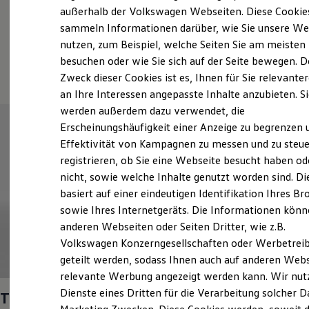
Elektrofahrzeugkonzepte
außerhalb der Volkswagen Webseiten. Diese Cookie
ID. EVERY1
sammeln Informationen darüber, wie Sie unsere We
Reichweite
nutzen, zum Beispiel, welche Seiten Sie am meisten
Reichweite der ID. Modelle
Reichweite im Winter
(
Impressum & Rechtliches
)
besuchen oder wie Sie sich auf der Seite bewegen. D
Rekuperation
Zweck dieser Cookies ist es, Ihnen für Sie relevante
Laden
an Ihre Interessen angepasste Inhalte anzubieten. S
Laden unterwegs
Laden Zuhause
werden außerdem dazu verwendet, die
Ladestationen finden
Erscheinungshäufigkeit einer Anzeige zu begrenzen 
Ladezeitensimulator
Effektivität von Kampagnen zu messen und zu steue
Batterie
Sicherheit
registrieren, ob Sie eine Webseite besucht haben od
Garantie und Lebensdauer
nicht, sowie welche Inhalte genutzt worden sind. Di
Nachhaltigkeit
basiert auf einer eindeutigen Identifikation Ihres B
Technologie
Kosten und Kauf
sowie Ihres Internetgeräts. Die Informationen kön
Verbrauchskosten
anderen Webseiten oder Seiten Dritter, wie z.B.
Kaufoptionen
Volkswagen Konzerngesellschaften oder Werbetrei
E-Auto-Förderung
Software und Konnektivität
geteilt werden, sodass Ihnen auch auf anderen Web
1
Die ID. Software 6
relevante Werbung angezeigt werden kann. Wir nut
ID. Software Versionen und Updates
Dienste eines Dritten für die Verarbeitung solcher D
Digitale Extras
T‑Roc
Cabriolet
R‑Line
1.5 l TSI OPF 110 kW
Schnittstellen zu Ihrem ID.