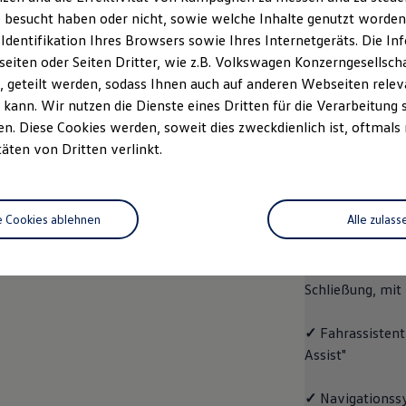
 besucht haben oder nicht, sowie welche Inhalte genutzt worden s
rzeugangebot
Servicetermin buchen
rdern
 Identifikation Ihres Browsers sowie Ihres Internetgeräts. Die 
iten oder Seiten Dritter, wie z.B. Volkswagen Konzerngesellsch
 geteilt werden, sodass Ihnen auch auf anderen Webseiten rel
kann. Wir nutzen die Dienste eines Dritten für die Verarbeitung 
. Diese Cookies werden, soweit dies zweckdienlich ist, oftmals
ID.4
ENERGY
täten von Dritten verlinkt.
Aussta
e Cookies ablehnen
Alle zulass
✓
Multifunktion
✓
"Easy Open & 
Schließung, mit
✓
Fahrassistent
Assist"
✓
Navigationss