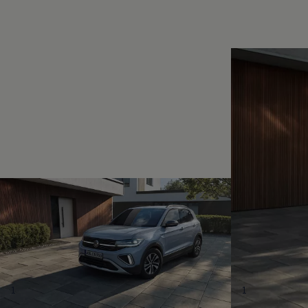
Magazin
Lifestyle
Transport
Familie
Elektromobilität
Volkswagen R
Pannen- und Unfallhilfe
Volkswagen Kundenbetreuung
1
1