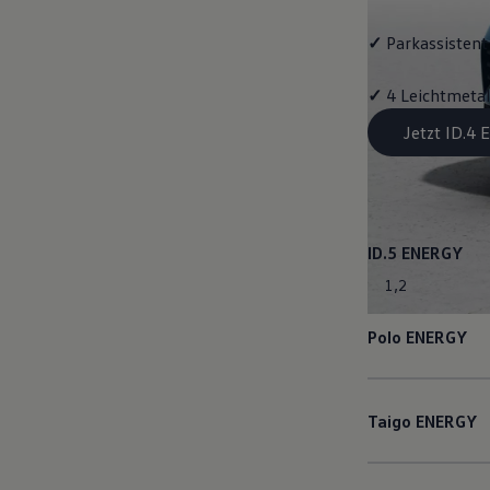
✓
Parkassistent 
✓
4 Leichtmetal
Jetzt ID.4
ID.5
ENERGY
1
,
2
Polo
ENERGY
Taigo
ENERGY