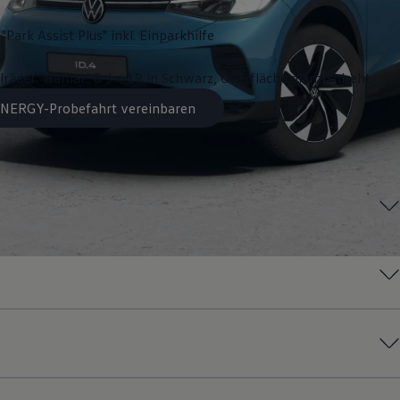
"Park Assist Plus" inkl. Einparkhilfe
lräder "Hamar" 8 J x 19 in Schwarz, Oberfläche glanzgedreht
 ENERGY-Probefahrt vereinbaren