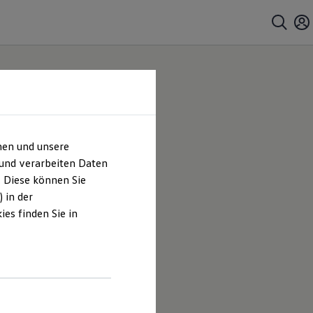
hen und unsere
 und verarbeiten Daten
. Diese können Sie
 in der
es finden Sie in