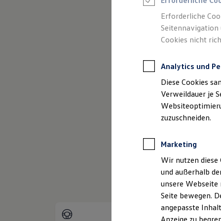
Erforderliche Co
Reifenpakete
Leasing
Erforderliche Coo
Leasing-Angebote
Seitennavigation 
Gebrauchtwagen Leasing
Cookies nicht rich
Junge Gebrauchtwagen-Leasing
Elektroauto Leasing
Kleinwagen-Leasing
Analytics und Pe
Leasing ohne Anzahlung
(
Impressum & Rechtliches
)
Finanzierung
Diese Cookies sa
Autokredit mit Schlussrate
Versicherungen und Garantien
Verweildauer je S
Kfz-Versicherung
Websiteoptimierun
Restschuldversicherungen
zuzuschneiden.
Garantien
Wartungsverträge
Geschäftskunden
Marketing
Professional Class bei Volkswagen
Großkunden
Wir nutzen diese 
Behörden
und außerhalb de
Direktkunden
Sonderfahrzeuge
unsere Webseite n
Anpfiff zum Gewinn
Seite bewegen. De
Elektromobilität
angepasste Inhalt
Elektroautos
ID. Tutorials
Anzeige zu begren