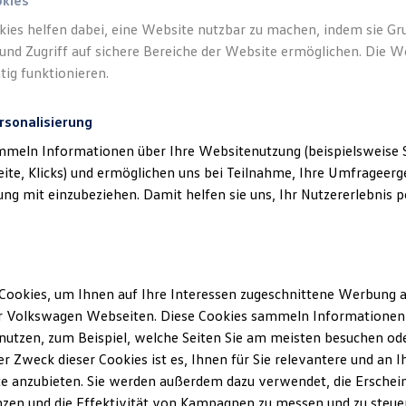
okies
kies helfen dabei, eine Website nutzbar zu machen, indem sie G
und Zugriff auf sichere Bereiche der Website ermöglichen. Die W
tig funktionieren.
rsonalisierung
mmeln Informationen über Ihre Websitenutzung (beispielsweise S
eite, Klicks) und ermöglichen uns bei Teilnahme, Ihre Umfrageerge
g mit einzubeziehen. Damit helfen sie uns, Ihr Nutzererlebnis pe
Cookies, um Ihnen auf Ihre Interessen zugeschnittene Werbung a
r Volkswagen Webseiten. Diese Cookies sammeln Informationen 
utzen, zum Beispiel, welche Seiten Sie am meisten besuchen oder
r Zweck dieser Cookies ist es, Ihnen für Sie relevantere und an I
e anzubieten. Sie werden außerdem dazu verwendet, die Erschein
zen und die Effektivität von Kampagnen zu messen und zu steuern