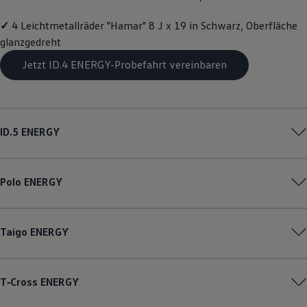
Magazin
Lifestyle
✓
4 Leichtmetallräder "Hamar" 8 J x 19 in Schwarz, Oberfläche
Transport
glanzgedreht
Familie
Elektromobilität
Jetzt ID.4 ENERGY-Probefahrt vereinbaren
Volkswagen R
Pannen- und Unfallhilfe
Volkswagen Kundenbetreuung
ID.5
ENERGY
Polo
ENERGY
Taigo
ENERGY
T‑Cross
ENERGY