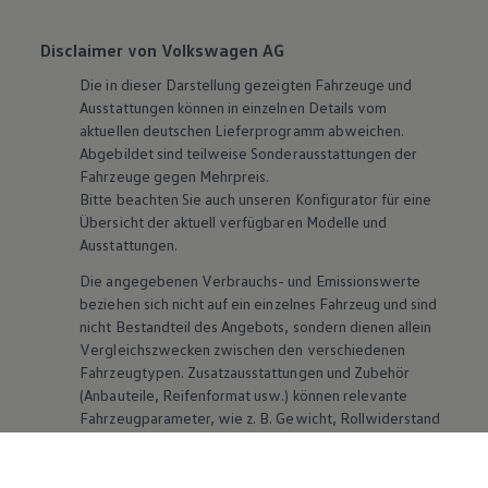
Disclaimer von Volkswagen AG
Die in dieser Darstellung gezeigten Fahrzeuge und
Ausstattungen können in einzelnen Details vom
aktuellen deutschen Lieferprogramm abweichen.
Abgebildet sind teilweise Sonderausstattungen der
Fahrzeuge gegen Mehrpreis.
Bitte beachten Sie auch unseren Konfigurator für eine
Übersicht der aktuell verfügbaren Modelle und
Ausstattungen.
Die angegebenen Verbrauchs- und Emissionswerte
beziehen sich nicht auf ein einzelnes Fahrzeug und sind
nicht Bestandteil des Angebots, sondern dienen allein
Vergleichszwecken zwischen den verschiedenen
Fahrzeugtypen. Zusatzausstattungen und
Zubehör
(Anbauteile, Reifenformat usw.) können relevante
Fahrzeugparameter, wie
z. B.
Gewicht, Rollwiderstand
und Aerodynamik verändern und neben Witterungs-
und Verkehrsbedingungen sowie dem individuellen
Fahrverhalten den Kraftstoffverbrauch, den