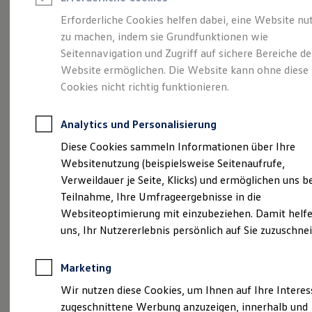
Reifenpakete
Leasing
Erforderliche Cookies helfen dabei, eine Website nu
Leasing-Angebote
zu machen, indem sie Grundfunktionen wie
Die ENERGY
Gebrauchtwagen Leasing
Seitennavigation und Zugriff auf sichere Bereiche de
Junge Gebrauchtwagen-Leasing
Elektroauto Leasing
Website ermöglichen. Die Website kann ohne diese
Sondermodelle
Kleinwagen-Leasing
Cookies nicht richtig funktionieren.
Leasing ohne Anzahlung
Finanzierung
Autokredit mit Schlussrate
Analytics und Personalisierung
Versicherungen und Garantien
Kfz-Versicherung
Diese Cookies sammeln Informationen über Ihre
Restschuldversicherungen
Websitenutzung (beispielsweise Seitenaufrufe,
Garantien
Verweildauer je Seite, Klicks) und ermöglichen uns b
Wartungsverträge
Geschäftskunden
Teilnahme, Ihre Umfrageergebnisse in die
Professional Class bei Volkswagen
Websiteoptimierung mit einzubeziehen. Damit helfe
Großkunden
uns, Ihr Nutzererlebnis persönlich auf Sie zuzuschne
Behörden
Direktkunden
Sonderfahrzeuge
Marketing
Anpfiff zum Gewinn
(
Impressum & Rechtliches
)
Elektromobilität
Wir nutzen diese Cookies, um Ihnen auf Ihre Intere
Elektroautos
zugeschnittene Werbung anzuzeigen, innerhalb und
ID. Tutorials