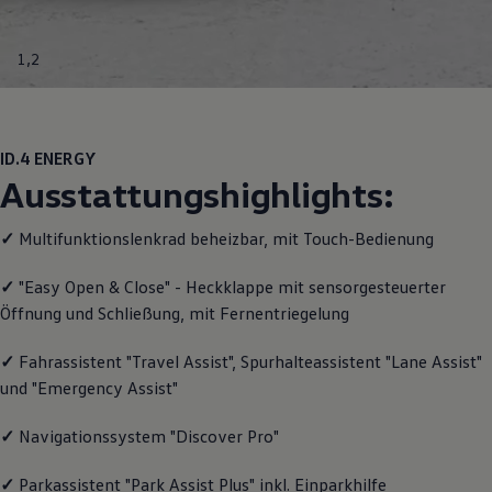
Motorenöl und Flüssigkeiten
Räder und Reifen
Pannen- und Unfallhilfe
1
,
2
Economy Service
Volkswagen Teile
Zubehör
Modellspezifisches Zubehör
Schutz und Pflege
ID.4
ENERGY
Transport
Ausstattungshighlights:
Entertainment und Elektronik
Individualisieren
Wallbox und Ladekabel
✓
Multifunktionslenkrad beheizbar, mit Touch-Bedienung
Digitale Extras
Dienste für Ihr Modell finden
✓
"Easy Open & Close" - Heckklappe mit sensorgesteuerter
Volkswagen Apps, Login und Shop
Öffnung und Schließung, mit Fernentriegelung
Handy und Fahrzeug verbinden
Updates für Software, Karten und Radio
Über Ihr Auto
✓
Fahrassistent "Travel Assist", Spurhalteassistent "Lane Assist"
Vorgängermodelle
und "Emergency Assist"
Kundeninformationen
Volkswagen Kundenbetreuung
Warn- und Kontrollleuchten
✓
Navigationssystem "Discover Pro"
Assistenzsysteme
Digitale Betriebsanleitung
✓
Parkassistent "Park Assist Plus" inkl. Einparkhilfe
Live Beratung