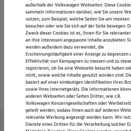
Elektrofahrzeugkonzepte
außerhalb der Volkswagen Webseiten. Diese Cookie
ID. EVERY1
sammeln Informationen darüber, wie Sie unsere We
Reichweite
nutzen, zum Beispiel, welche Seiten Sie am meisten
Reichweite der ID. Modelle
Probefahrt vereinbaren
Reichweite im Winter
besuchen oder wie Sie sich auf der Seite bewegen. D
Rekuperation
Zweck dieser Cookies ist es, Ihnen für Sie relevante
Laden
an Ihre Interessen angepasste Inhalte anzubieten. S
Laden unterwegs
Laden Zuhause
werden außerdem dazu verwendet, die
Ladestationen finden
Erscheinungshäufigkeit einer Anzeige zu begrenzen 
Fahrzeugangebot anfordern
Ladezeitensimulator
Effektivität von Kampagnen zu messen und zu steue
Batterie
Sicherheit
registrieren, ob Sie eine Webseite besucht haben od
Garantie und Lebensdauer
nicht, sowie welche Inhalte genutzt worden sind. Di
Nachhaltigkeit
basiert auf einer eindeutigen Identifikation Ihres B
Technologie
Serviceanfrage stellen
Kosten und Kauf
sowie Ihres Internetgeräts. Die Informationen kön
Verbrauchskosten
anderen Webseiten oder Seiten Dritter, wie z.B.
Kaufoptionen
Volkswagen Konzerngesellschaften oder Werbetrei
E-Auto-Förderung
Software und Konnektivität
geteilt werden, sodass Ihnen auch auf anderen Web
Die ID. Software 6
relevante Werbung angezeigt werden kann. Wir nut
ID. Software Versionen und Updates
Dienste eines Dritten für die Verarbeitung solcher D
Digitale Extras
Schnittstellen zu Ihrem ID.