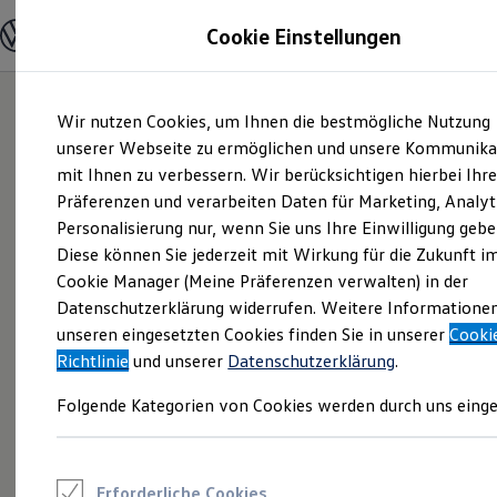
Modelle und Konfigurator
Cookie Einstellungen
Konfigurator
Modelle vergleichen
Konfiguration laden
Zum
Zum
Autosuche
Wir nutzen Cookies, um Ihnen die bestmögliche Nutzung
Hauptinhalt
Footer
Elektroautos
springen
springen
unserer Webseite zu ermöglichen und unsere Kommunika
ENERGY Sondermodelle
Nutzfahrzeuge
mit Ihnen zu verbessern. Wir berücksichtigen hierbei Ihr
SUV und CUV
Präferenzen und verarbeiten Daten für Marketing, Analyt
Familienautos
Personalisierung nur, wenn Sie uns Ihre Einwilligung gebe
Kombis
Kompaktwagen
Diese können Sie jederzeit mit Wirkung für die Zukunft i
Sportwagen
Cookie Manager (Meine Präferenzen verwalten) in der
Schnell verfügbare Fahrzeuge
Angebote und Produkte
Datenschutzerklärung widerrufen. Weitere Informatione
Aktuelle Angebote
unseren eingesetzten Cookies finden Sie in unserer
Cooki
E-Auto-Förderung
Richtlinie
und unserer
Datenschutzerklärung
.
Volkswagen Marktplatz
Die ENERGY Sondermodelle
Folgende Kategorien von Cookies werden durch uns einge
Junge Gebrauchtwagen und Gebrauchtwagen
Volkswagen Zertifizierte Gebrauchtwagen
Elektromobilität bei Gebrauchtwagen
Zubehör- und Serviceangebote
Saisonangebote
Erforderliche Cookies