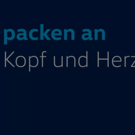
Motorenöl und Flüssigkeiten
Räder und Reifen
Pannen- und Unfallhilfe
Economy Service
Volkswagen Teile
Zubehör
Modellspezifisches Zubehör
Schutz und Pflege
Transport
Entertainment und Elektronik
Individualisieren
Wallbox und Ladekabel
Digitale Extras
Dienste für Ihr Modell finden
Volkswagen Apps, Login und Shop
Handy und Fahrzeug verbinden
Updates für Software, Karten und Radio
Über Ihr Auto
Vorgängermodelle
Kundeninformationen
Volkswagen Kundenbetreuung
Warn- und Kontrollleuchten
Assistenzsysteme
Digitale Betriebsanleitung
Live Beratung