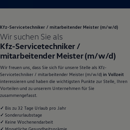
Magazin
Lifestyle
Transport
Familie
Elektromobilität
Kfz-Servicetechniker / mitarbeitender Meister (m/w/d)
Volkswagen R
Wir suchen Sie als
Pannen- und Unfallhilfe
Volkswagen Kundenbetreuung
Kfz-Servicetechniker /
mitarbeitender Meister (m/w/d)
Wir freuen uns, dass Sie sich für unsere Stelle als Kfz-
Servicetechniker / mitarbeitender Meister (m/w/d)
in Vollzeit
interessieren und haben die wichtigsten Punkte zur Stelle, Ihren
Vorteilen und zu unserem Unternehmen für Sie
zusammengefasst.
✓
Bis zu 32 Tage Urlaub pro Jahr
✓
Sonderurlaubstage
✓
Keine Wochenendarbeit
✓
Monatliche Gesundheitsprämie