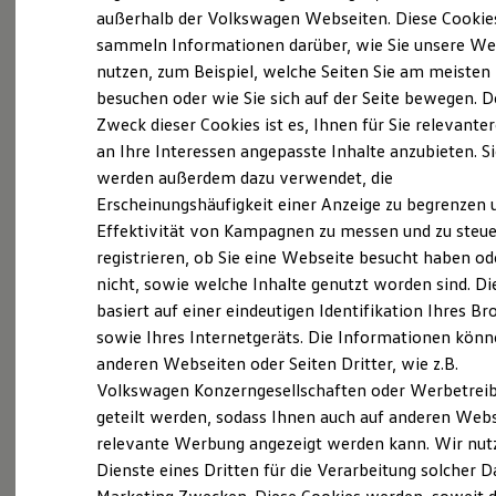
Elektrofahrzeugkonzepte
außerhalb der Volkswagen Webseiten. Diese Cookie
ID. EVERY1
sammeln Informationen darüber, wie Sie unsere We
Reichweite
nutzen, zum Beispiel, welche Seiten Sie am meisten
Reichweite der ID. Modelle
Reichweite im Winter
besuchen oder wie Sie sich auf der Seite bewegen. D
Rekuperation
Zweck dieser Cookies ist es, Ihnen für Sie relevante
Laden
an Ihre Interessen angepasste Inhalte anzubieten. S
Laden unterwegs
Laden Zuhause
werden außerdem dazu verwendet, die
(
Impressum & Rechtliches
)
Ladestationen finden
Erscheinungshäufigkeit einer Anzeige zu begrenzen 
Ladezeitensimulator
Effektivität von Kampagnen zu messen und zu steue
Batterie
Was wir Ihnen bieten
Sicherheit
registrieren, ob Sie eine Webseite besucht haben od
Garantie und Lebensdauer
nicht, sowie welche Inhalte genutzt worden sind. Di
Nachhaltigkeit
✓
Bis zu 32 Tage Urlaub möglich
basiert auf einer eindeutigen Identifikation Ihres B
Technologie
Kosten und Kauf
sowie Ihres Internetgeräts. Die Informationen kön
✓
Monatliche Gesundheitsprämie
Verbrauchskosten
anderen Webseiten oder Seiten Dritter, wie z.B.
Kaufoptionen
Volkswagen Konzerngesellschaften oder Werbetrei
E-Auto-Förderung
✓
Als Mitarbeiter erhalten Sie
Software und Konnektivität
geteilt werden, sodass Ihnen auch auf anderen Web
Vorzugskonditionen
Die ID. Software 6
relevante Werbung angezeigt werden kann. Wir nut
ID. Software Versionen und Updates
Dienste eines Dritten für die Verarbeitung solcher D
Digitale Extras
✓
Für ausgewählte Lebensereignisse erhalten Sie
Schnittstellen zu Ihrem ID.