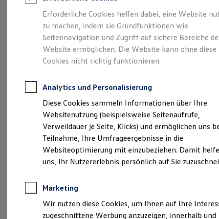
Reifenpakete
Leasing
Erforderliche Cookies helfen dabei, eine Website nu
Leasing-Angebote
zu machen, indem sie Grundfunktionen wie
Karriere in Ihrem
Gebrauchtwagen Leasing
Seitennavigation und Zugriff auf sichere Bereiche de
Junge Gebrauchtwagen-Leasing
Elektroauto Leasing
Website ermöglichen. Die Website kann ohne diese
Autohaus Kölbl
Kleinwagen-Leasing
Cookies nicht richtig funktionieren.
Leasing ohne Anzahlung
Finanzierung
Autokredit mit Schlussrate
Analytics und Personalisierung
Versicherungen und Garantien
Kfz-Versicherung
Diese Cookies sammeln Informationen über Ihre
Restschuldversicherungen
Websitenutzung (beispielsweise Seitenaufrufe,
Garantien
Verweildauer je Seite, Klicks) und ermöglichen uns b
Wartungsverträge
Geschäftskunden
Teilnahme, Ihre Umfrageergebnisse in die
Professional Class bei Volkswagen
Websiteoptimierung mit einzubeziehen. Damit helfe
Großkunden
uns, Ihr Nutzererlebnis persönlich auf Sie zuzuschne
Behörden
Direktkunden
Sonderfahrzeuge
Marketing
Anpfiff zum Gewinn
Elektromobilität
Wir nutzen diese Cookies, um Ihnen auf Ihre Intere
Elektroautos
zugeschnittene Werbung anzuzeigen, innerhalb und
ID. Tutorials