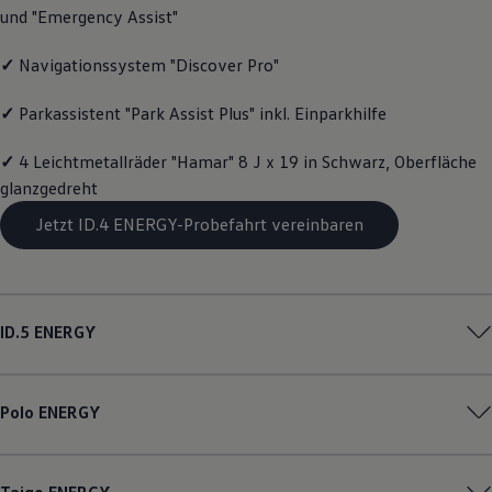
und "Emergency Assist"
Magazin
Lifestyle
Transport
✓
Navigationssystem "Discover Pro"
Familie
Elektromobilität
✓
Parkassistent "Park Assist Plus" inkl. Einparkhilfe
Volkswagen R
Pannen- und Unfallhilfe
Volkswagen Kundenbetreuung
✓
4 Leichtmetallräder "Hamar" 8 J x 19 in Schwarz, Oberfläche
glanzgedreht
Jetzt ID.4 ENERGY-Probefahrt vereinbaren
ID.5
ENERGY
Polo
ENERGY