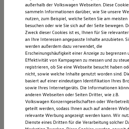
Elektrofahrzeugkonzepte
außerhalb der Volkswagen Webseiten. Diese Cookie
ID. EVERY1
sammeln Informationen darüber, wie Sie unsere We
Reichweite
nutzen, zum Beispiel, welche Seiten Sie am meisten
Reichweite der ID. Modelle
Probefahrt vereinbaren
Reichweite im Winter
besuchen oder wie Sie sich auf der Seite bewegen. D
Rekuperation
Zweck dieser Cookies ist es, Ihnen für Sie relevante
Laden
an Ihre Interessen angepasste Inhalte anzubieten. S
Laden unterwegs
Laden Zuhause
werden außerdem dazu verwendet, die
Ladestationen finden
Erscheinungshäufigkeit einer Anzeige zu begrenzen 
Fahrzeugangebot anfordern
Ladezeitensimulator
Effektivität von Kampagnen zu messen und zu steue
Batterie
Sicherheit
registrieren, ob Sie eine Webseite besucht haben od
Garantie und Lebensdauer
nicht, sowie welche Inhalte genutzt worden sind. Di
Nachhaltigkeit
basiert auf einer eindeutigen Identifikation Ihres B
Technologie
Servicetermin buchen
Kosten und Kauf
sowie Ihres Internetgeräts. Die Informationen kön
Verbrauchskosten
anderen Webseiten oder Seiten Dritter, wie z.B.
Kaufoptionen
Volkswagen Konzerngesellschaften oder Werbetrei
E-Auto-Förderung
Software und Konnektivität
geteilt werden, sodass Ihnen auch auf anderen Web
Die ID. Software 6
relevante Werbung angezeigt werden kann. Wir nut
Serviceanfrage stellen
ID. Software Versionen und Updates
Dienste eines Dritten für die Verarbeitung solcher D
Digitale Extras
Schnittstellen zu Ihrem ID.