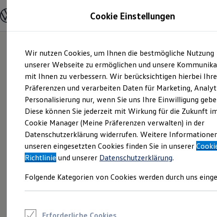
Modelle und Konfigurator
Cookie Einstellungen
Konfigurator
Modelle vergleichen
Konfiguration laden
Zum
Zum
Autosuche
Wir nutzen Cookies, um Ihnen die bestmögliche Nutzung
Hauptinhalt
Footer
Elektroautos
springen
springen
unserer Webseite zu ermöglichen und unsere Kommunika
ENERGY Sondermodelle
Nutzfahrzeuge
mit Ihnen zu verbessern. Wir berücksichtigen hierbei Ihr
SUV und CUV
Präferenzen und verarbeiten Daten für Marketing, Analyt
Familienautos
Personalisierung nur, wenn Sie uns Ihre Einwilligung gebe
Kombis
Kompaktwagen
Diese können Sie jederzeit mit Wirkung für die Zukunft i
Sportwagen
Cookie Manager (Meine Präferenzen verwalten) in der
Schnell verfügbare Fahrzeuge
Angebote und Produkte
Datenschutzerklärung widerrufen. Weitere Informatione
Aktuelle Angebote
unseren eingesetzten Cookies finden Sie in unserer
Cooki
E-Auto-Förderung
Richtlinie
und unserer
Datenschutzerklärung
.
Volkswagen Marktplatz
Die ENERGY Sondermodelle
Folgende Kategorien von Cookies werden durch uns einge
Junge Gebrauchtwagen und Gebrauchtwagen
Volkswagen Zertifizierte Gebrauchtwagen
Elektromobilität bei Gebrauchtwagen
Zubehör- und Serviceangebote
Saisonangebote
Erforderliche Cookies