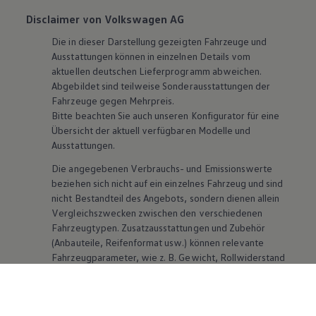
Disclaimer von Volkswagen AG
Die in dieser Darstellung gezeigten Fahrzeuge und
Ausstattungen können in einzelnen Details vom
aktuellen deutschen Lieferprogramm abweichen.
Abgebildet sind teilweise Sonderausstattungen der
Fahrzeuge gegen Mehrpreis.
Bitte beachten Sie auch unseren Konfigurator für eine
Übersicht der aktuell verfügbaren Modelle und
Ausstattungen.
Die angegebenen Verbrauchs- und Emissionswerte
beziehen sich nicht auf ein einzelnes Fahrzeug und sind
nicht Bestandteil des Angebots, sondern dienen allein
Vergleichszwecken zwischen den verschiedenen
Fahrzeugtypen. Zusatzausstattungen und
Zubehör
(Anbauteile, Reifenformat usw.) können relevante
Fahrzeugparameter, wie
z. B.
Gewicht, Rollwiderstand
und Aerodynamik verändern und neben Witterungs-
und Verkehrsbedingungen sowie dem individuellen
Fahrverhalten den Kraftstoffverbrauch, den