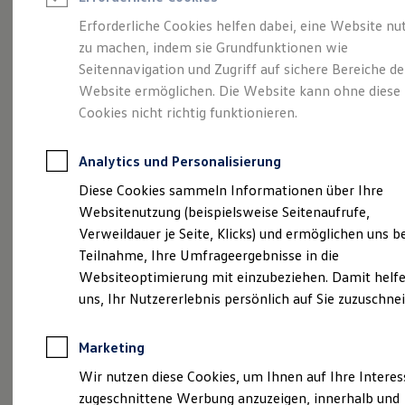
Reifenpakete
Leasing
Erforderliche Cookies helfen dabei, eine Website nu
Leasing-Angebote
zu machen, indem sie Grundfunktionen wie
Die ENERGY
Gebrauchtwagen Leasing
Seitennavigation und Zugriff auf sichere Bereiche de
Junge Gebrauchtwagen-Leasing
Elektroauto Leasing
Website ermöglichen. Die Website kann ohne diese
Sondermodelle
Kleinwagen-Leasing
Cookies nicht richtig funktionieren.
Leasing ohne Anzahlung
Finanzierung
Autokredit mit Schlussrate
Analytics und Personalisierung
Versicherungen und Garantien
Kfz-Versicherung
Diese Cookies sammeln Informationen über Ihre
Restschuldversicherungen
Websitenutzung (beispielsweise Seitenaufrufe,
Garantien
Verweildauer je Seite, Klicks) und ermöglichen uns b
Wartungsverträge
Geschäftskunden
Teilnahme, Ihre Umfrageergebnisse in die
Professional Class bei Volkswagen
Websiteoptimierung mit einzubeziehen. Damit helfe
Großkunden
uns, Ihr Nutzererlebnis persönlich auf Sie zuzuschne
Behörden
Direktkunden
Sonderfahrzeuge
Marketing
Anpfiff zum Gewinn
(
Impressum & Rechtliches
)
Elektromobilität
Wir nutzen diese Cookies, um Ihnen auf Ihre Intere
Elektroautos
zugeschnittene Werbung anzuzeigen, innerhalb und
ID. Tutorials