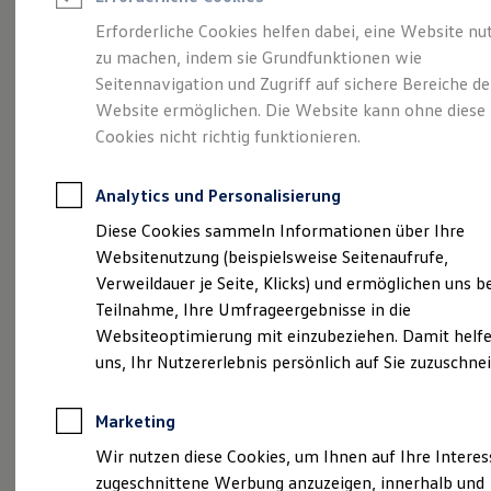
Reifenpakete
Leasing
Erforderliche Cookies helfen dabei, eine Website nu
Leasing-Angebote
zu machen, indem sie Grundfunktionen wie
Ihr Begleiter für Alltag
Gebrauchtwagen Leasing
Seitennavigation und Zugriff auf sichere Bereiche de
Junge Gebrauchtwagen-Leasing
Elektroauto Leasing
Website ermöglichen. Die Website kann ohne diese
und Freizeit.
Der T-
Kleinwagen-Leasing
Cookies nicht richtig funktionieren.
Leasing ohne Anzahlung
Cross.
Finanzierung
Autokredit mit Schlussrate
Analytics und Personalisierung
Versicherungen und Garantien
Kfz-Versicherung
Diese Cookies sammeln Informationen über Ihre
Restschuldversicherungen
Websitenutzung (beispielsweise Seitenaufrufe,
Garantien
Verweildauer je Seite, Klicks) und ermöglichen uns b
Wartungsverträge
Geschäftskunden
Teilnahme, Ihre Umfrageergebnisse in die
Professional Class bei Volkswagen
Websiteoptimierung mit einzubeziehen. Damit helfe
Großkunden
uns, Ihr Nutzererlebnis persönlich auf Sie zuzuschne
Behörden
Direktkunden
Sonderfahrzeuge
Marketing
Anpfiff zum Gewinn
(
Impressum & Rechtliches
)
Elektromobilität
Wir nutzen diese Cookies, um Ihnen auf Ihre Intere
Elektroautos
zugeschnittene Werbung anzuzeigen, innerhalb und
ID. Tutorials