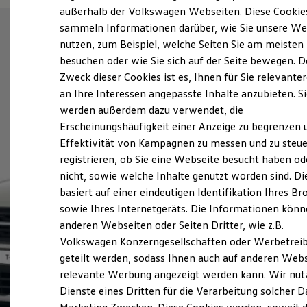
Elektrofahrzeugkonzepte
außerhalb der Volkswagen Webseiten. Diese Cookie
ID. EVERY1
sammeln Informationen darüber, wie Sie unsere We
Reichweite
nutzen, zum Beispiel, welche Seiten Sie am meisten
Reichweite der ID. Modelle
Reichweite im Winter
besuchen oder wie Sie sich auf der Seite bewegen. D
Rekuperation
Zweck dieser Cookies ist es, Ihnen für Sie relevante
Laden
an Ihre Interessen angepasste Inhalte anzubieten. S
Laden unterwegs
Laden Zuhause
werden außerdem dazu verwendet, die
Ladestationen finden
Erscheinungshäufigkeit einer Anzeige zu begrenzen 
Ladezeitensimulator
Effektivität von Kampagnen zu messen und zu steue
Batterie
Sicherheit
registrieren, ob Sie eine Webseite besucht haben od
Garantie und Lebensdauer
nicht, sowie welche Inhalte genutzt worden sind. Di
Nachhaltigkeit
basiert auf einer eindeutigen Identifikation Ihres B
Technologie
Kosten und Kauf
sowie Ihres Internetgeräts. Die Informationen kön
Verbrauchskosten
anderen Webseiten oder Seiten Dritter, wie z.B.
Kaufoptionen
Volkswagen Konzerngesellschaften oder Werbetrei
E-Auto-Förderung
Software und Konnektivität
geteilt werden, sodass Ihnen auch auf anderen Web
Die ID. Software 6
relevante Werbung angezeigt werden kann. Wir nut
ID. Software Versionen und Updates
Dienste eines Dritten für die Verarbeitung solcher D
Digitale Extras
Schnittstellen zu Ihrem ID.