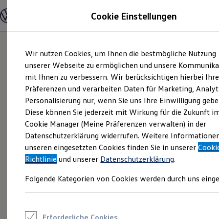
Modelle und Konfigurator
Cookie Einstellungen
Konfigurator
Modelle vergleichen
Konfiguration laden
Zum
Zum
Autosuche
Wir nutzen Cookies, um Ihnen die bestmögliche Nutzung
Hauptinhalt
Footer
Elektroautos
springen
springen
unserer Webseite zu ermöglichen und unsere Kommunika
ENERGY Sondermodelle
Nutzfahrzeuge
mit Ihnen zu verbessern. Wir berücksichtigen hierbei Ihr
SUV und CUV
Präferenzen und verarbeiten Daten für Marketing, Analyt
Familienautos
Personalisierung nur, wenn Sie uns Ihre Einwilligung gebe
Kombis
Kompaktwagen
Diese können Sie jederzeit mit Wirkung für die Zukunft i
Sportwagen
Cookie Manager (Meine Präferenzen verwalten) in der
Schnell verfügbare Fahrzeuge
Angebote und Produkte
Datenschutzerklärung widerrufen. Weitere Informatione
Aktuelle Angebote
unseren eingesetzten Cookies finden Sie in unserer
Cooki
E-Auto-Förderung
Richtlinie
und unserer
Datenschutzerklärung
.
Volkswagen Marktplatz
Die ENERGY Sondermodelle
Folgende Kategorien von Cookies werden durch uns einge
Junge Gebrauchtwagen und Gebrauchtwagen
Volkswagen Zertifizierte Gebrauchtwagen
Elektromobilität bei Gebrauchtwagen
Zubehör- und Serviceangebote
Saisonangebote
Erforderliche Cookies