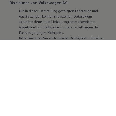
Disclaimer von Volkswagen AG
Die in dieser Darstellung gezeigten Fahrzeuge und
Ausstattungen können in einzelnen Details vom
aktuellen deutschen Lieferprogramm abweichen.
Abgebildet sind teilweise Sonderausstattungen der
Fahrzeuge gegen Mehrpreis.
Bitte beachten Sie auch unseren Konfigurator für eine
Übersicht der aktuell verfügbaren Modelle und
Ausstattungen.
Die angegebenen Verbrauchs- und Emissionswerte
beziehen sich nicht auf ein einzelnes Fahrzeug und sind
nicht Bestandteil des Angebots, sondern dienen allein
Vergleichszwecken zwischen den verschiedenen
Fahrzeugtypen. Zusatzausstattungen und
Zubehör
(Anbauteile, Reifenformat usw.) können relevante
Fahrzeugparameter, wie
z. B.
Gewicht, Rollwiderstand
und Aerodynamik verändern und neben Witterungs-
und Verkehrsbedingungen sowie dem individuellen
Fahrverhalten den Kraftstoffverbrauch, den
Stromverbrauch, die CO₂-Emissionen und die