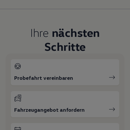
Magazin
Lifestyle
Transport
Familie
Elektromobilität
Ihre
nächsten
Volkswagen R
Pannen- und Unfallhilfe
Volkswagen Kundenbetreuung
Schritte
Probefahrt vereinbaren
Fahrzeugangebot anfordern