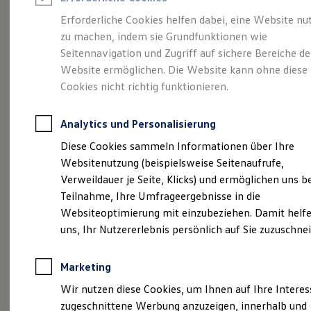
Reifenpakete
Leasing
Erforderliche Cookies helfen dabei, eine Website nu
Leasing-Angebote
zu machen, indem sie Grundfunktionen wie
Die ENERGY
Gebrauchtwagen Leasing
Seitennavigation und Zugriff auf sichere Bereiche de
Junge Gebrauchtwagen-Leasing
Elektroauto Leasing
Website ermöglichen. Die Website kann ohne diese
Sondermodelle
Kleinwagen-Leasing
Cookies nicht richtig funktionieren.
Leasing ohne Anzahlung
Finanzierung
Autokredit mit Schlussrate
Analytics und Personalisierung
Versicherungen und Garantien
Kfz-Versicherung
Diese Cookies sammeln Informationen über Ihre
Restschuldversicherungen
Websitenutzung (beispielsweise Seitenaufrufe,
Garantien
Verweildauer je Seite, Klicks) und ermöglichen uns b
Wartungsverträge
Geschäftskunden
Teilnahme, Ihre Umfrageergebnisse in die
Professional Class bei Volkswagen
Websiteoptimierung mit einzubeziehen. Damit helfe
Großkunden
uns, Ihr Nutzererlebnis persönlich auf Sie zuzuschne
Behörden
Direktkunden
Sonderfahrzeuge
Marketing
Anpfiff zum Gewinn
(
Impressum & Rechtliches
)
Elektromobilität
Wir nutzen diese Cookies, um Ihnen auf Ihre Intere
Elektroautos
zugeschnittene Werbung anzuzeigen, innerhalb und
ID. Tutorials