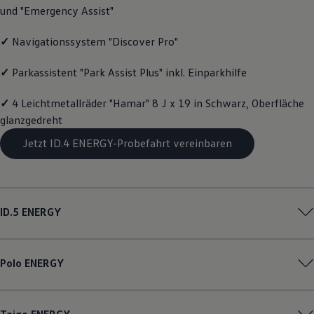
und "Emergency Assist"
Magazin
Lifestyle
Transport
✓
Navigationssystem "Discover Pro"
Familie
Elektromobilität
✓
Parkassistent "Park Assist Plus" inkl. Einparkhilfe
Volkswagen R
Pannen- und Unfallhilfe
Volkswagen Kundenbetreuung
✓
4 Leichtmetallräder "Hamar" 8 J x 19 in Schwarz, Oberfläche
glanzgedreht
Jetzt ID.4 ENERGY-Probefahrt vereinbaren
ID.5
ENERGY
Polo
ENERGY