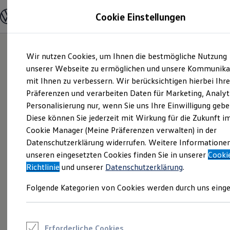
Modelle und Konfigurator
Cookie Einstellungen
Konfigurator
Modelle vergleichen
Konfiguration laden
Zum
Zum
Autosuche
Wir nutzen Cookies, um Ihnen die bestmögliche Nutzung
Hauptinhalt
Footer
Elektroautos
springen
springen
unserer Webseite zu ermöglichen und unsere Kommunika
ENERGY Sondermodelle
Nutzfahrzeuge
mit Ihnen zu verbessern. Wir berücksichtigen hierbei Ihr
SUV und CUV
Präferenzen und verarbeiten Daten für Marketing, Analyt
Familienautos
Personalisierung nur, wenn Sie uns Ihre Einwilligung gebe
Kombis
Kompaktwagen
Diese können Sie jederzeit mit Wirkung für die Zukunft i
Sportwagen
Cookie Manager (Meine Präferenzen verwalten) in der
Schnell verfügbare Fahrzeuge
Angebote und Produkte
Datenschutzerklärung widerrufen. Weitere Informatione
Aktuelle Angebote
unseren eingesetzten Cookies finden Sie in unserer
Cooki
E-Auto-Förderung
Richtlinie
und unserer
Datenschutzerklärung
.
Volkswagen Marktplatz
Die ENERGY Sondermodelle
Folgende Kategorien von Cookies werden durch uns einge
Junge Gebrauchtwagen und Gebrauchtwagen
Volkswagen Zertifizierte Gebrauchtwagen
Elektromobilität bei Gebrauchtwagen
Zubehör- und Serviceangebote
Saisonangebote
Erforderliche Cookies