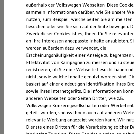
Elektrofahrzeugkonzepte
außerhalb der Volkswagen Webseiten. Diese Cookie
ID. EVERY1
sammeln Informationen darüber, wie Sie unsere We
Reichweite
nutzen, zum Beispiel, welche Seiten Sie am meisten
Reichweite der ID. Modelle
Probefahrt vereinbaren
Reichweite im Winter
besuchen oder wie Sie sich auf der Seite bewegen. D
Rekuperation
Zweck dieser Cookies ist es, Ihnen für Sie relevante
Laden
an Ihre Interessen angepasste Inhalte anzubieten. S
Laden unterwegs
Laden Zuhause
werden außerdem dazu verwendet, die
Ladestationen finden
Erscheinungshäufigkeit einer Anzeige zu begrenzen 
Fahrzeugangebot anfordern
Ladezeitensimulator
Effektivität von Kampagnen zu messen und zu steue
Batterie
Sicherheit
registrieren, ob Sie eine Webseite besucht haben od
Garantie und Lebensdauer
nicht, sowie welche Inhalte genutzt worden sind. Di
Nachhaltigkeit
basiert auf einer eindeutigen Identifikation Ihres B
Technologie
Servicetermin buchen
Kosten und Kauf
sowie Ihres Internetgeräts. Die Informationen kön
Verbrauchskosten
anderen Webseiten oder Seiten Dritter, wie z.B.
Kaufoptionen
Volkswagen Konzerngesellschaften oder Werbetrei
E-Auto-Förderung
Software und Konnektivität
geteilt werden, sodass Ihnen auch auf anderen Web
Die ID. Software 6
relevante Werbung angezeigt werden kann. Wir nut
Serviceanfrage stellen
ID. Software Versionen und Updates
Dienste eines Dritten für die Verarbeitung solcher D
Digitale Extras
Schnittstellen zu Ihrem ID.