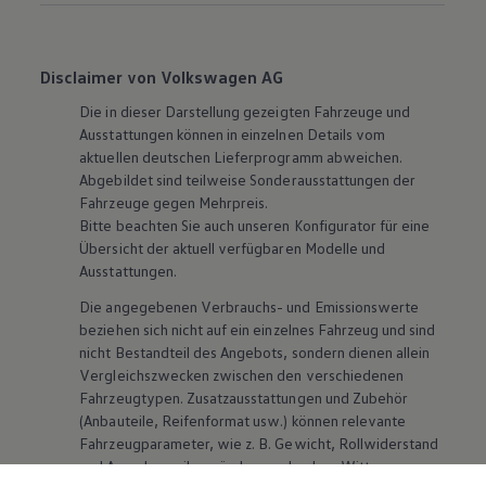
Disclaimer von Volkswagen AG
Die in dieser Darstellung gezeigten Fahrzeuge und
Ausstattungen können in einzelnen Details vom
aktuellen deutschen Lieferprogramm abweichen.
Abgebildet sind teilweise Sonderausstattungen der
Fahrzeuge gegen Mehrpreis.
Bitte beachten Sie auch unseren Konfigurator für eine
Übersicht der aktuell verfügbaren Modelle und
Ausstattungen.
Die angegebenen Verbrauchs- und Emissionswerte
beziehen sich nicht auf ein einzelnes Fahrzeug und sind
nicht Bestandteil des Angebots, sondern dienen allein
Vergleichszwecken zwischen den verschiedenen
Fahrzeugtypen. Zusatzausstattungen und
Zubehör
(Anbauteile, Reifenformat usw.) können relevante
Fahrzeugparameter, wie
z. B.
Gewicht, Rollwiderstand
und Aerodynamik verändern und neben Witterungs-