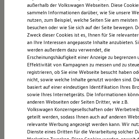
Elektrofahrzeugkonzepte
außerhalb der Volkswagen Webseiten. Diese Cookie
ID. EVERY1
sammeln Informationen darüber, wie Sie unsere We
Reichweite
Wir schenken Honigbienen ein
nutzen, zum Beispiel, welche Seiten Sie am meisten
Reichweite der ID. Modelle
Reichweite im Winter
besuchen oder wie Sie sich auf der Seite bewegen. D
Zuhause
Rekuperation
Zweck dieser Cookies ist es, Ihnen für Sie relevante
Laden
an Ihre Interessen angepasste Inhalte anzubieten. S
Laden unterwegs
„Wir schenken den Bienen nicht nur ein neues
Laden Zuhause
werden außerdem dazu verwendet, die
Ladestationen finden
Zuhause, sondern setzen uns gleichzeitig für den
Erscheinungshäufigkeit einer Anzeige zu begrenzen 
Ladezeitensimulator
Artenschutz ein“, so Holding Geschäftsführer
Effektivität von Kampagnen zu messen und zu steue
Batterie
Sicherheit
registrieren, ob Sie eine Webseite besucht haben od
Markus Kugler. Betreut wird das Projekt von dem
Garantie und Lebensdauer
nicht, sowie welche Inhalte genutzt worden sind. Di
erfahrenen Imker Michael Weiler. Herr Weiler
Nachhaltigkeit
basiert auf einer eindeutigen Identifikation Ihres B
Technologie
kümmert sich liebevoll um die Honigbienen,
Kosten und Kauf
sowie Ihres Internetgeräts. Die Informationen kön
damit sie sich in ihrem neuen Zuhause gut
Verbrauchskosten
anderen Webseiten oder Seiten Dritter, wie z.B.
Kaufoptionen
einleben und dauerhaft wohlfühlen können.
Volkswagen Konzerngesellschaften oder Werbetrei
E-Auto-Förderung
Bereits im Juni 2023 soll der erste Feser-Graf
Software und Konnektivität
geteilt werden, sodass Ihnen auch auf anderen Web
Die ID. Software 6
Honig (Frühlingshonig) fertig sein. Bis dahin
relevante Werbung angezeigt werden kann. Wir nut
ID. Software Versionen und Updates
können die fünf Bienenvölker namens Maja, Ayla,
Dienste eines Dritten für die Verarbeitung solcher D
Digitale Extras
Schnittstellen zu Ihrem ID.