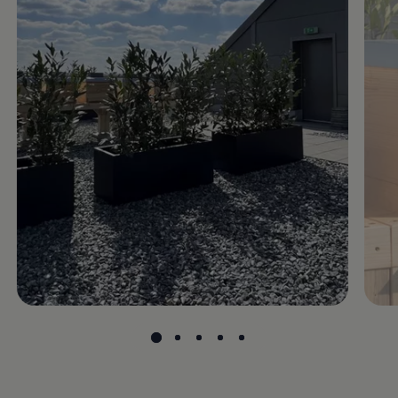
Motorenöl und Flüssigkeiten
Räder und Reifen
Pannen- und Unfallhilfe
Economy Service
Volkswagen Teile
Zubehör
Modellspezifisches Zubehör
Schutz und Pflege
Transport
Entertainment und Elektronik
Individualisieren
Wallbox und Ladekabel
Digitale Extras
Dienste für Ihr Modell finden
Volkswagen Apps, Login und Shop
Handy und Fahrzeug verbinden
Updates für Software, Karten und Radio
Über Ihr Auto
Vorgängermodelle
Kundeninformationen
Volkswagen Kundenbetreuung
Warn- und Kontrollleuchten
Assistenzsysteme
Digitale Betriebsanleitung
Live Beratung