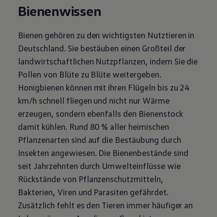
Bienenwissen
Magazin
Lifestyle
Transport
Familie
Bienen gehören zu den wichtigsten Nutztieren in
Elektromobilität
Deutschland. Sie bestäuben einen Großteil der
Volkswagen R
Pannen- und Unfallhilfe
landwirtschaftlichen Nutzpflanzen, indem Sie die
Volkswagen Kundenbetreuung
Pollen von Blüte zu Blüte weitergeben.
Honigbienen können mit ihren Flügeln bis zu 24
km/h schnell fliegen und nicht nur Wärme
erzeugen, sondern ebenfalls den Bienenstock
damit kühlen. Rund 80 % aller heimischen
Pflanzenarten sind auf die Bestäubung durch
Insekten angewiesen. Die Bienenbestände sind
seit Jahrzehnten durch Umwelteinflüsse wie
Rückstände von Pflanzenschutzmitteln,
Bakterien, Viren und Parasiten gefährdet.
Zusätzlich fehlt es den Tieren immer häufiger an