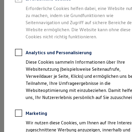
Reifenpakete
Leasing
Erforderliche Cookies helfen dabei, eine Website nu
Leasing-Angebote
zu machen, indem sie Grundfunktionen wie
Gebrauchtwagen Leasing
Feser-Graf
Seitennavigation und Zugriff auf sichere Bereiche de
Junge Gebrauchtwagen-Leasing
Elektroauto Leasing
Website ermöglichen. Die Website kann ohne diese
Kleinwagen-Leasing
Glücksbienchen
Cookies nicht richtig funktionieren.
Leasing ohne Anzahlung
Finanzierung
Autokredit mit Schlussrate
Analytics und Personalisierung
Versicherungen und Garantien
Kfz-Versicherung
Diese Cookies sammeln Informationen über Ihre
Restschuldversicherungen
Websitenutzung (beispielsweise Seitenaufrufe,
Garantien
Verweildauer je Seite, Klicks) und ermöglichen uns b
Wartungsverträge
Geschäftskunden
Teilnahme, Ihre Umfrageergebnisse in die
Professional Class bei Volkswagen
Websiteoptimierung mit einzubeziehen. Damit helfe
Großkunden
uns, Ihr Nutzererlebnis persönlich auf Sie zuzuschne
Behörden
Direktkunden
Sonderfahrzeuge
Marketing
Anpfiff zum Gewinn
Elektromobilität
Wir nutzen diese Cookies, um Ihnen auf Ihre Intere
Elektroautos
(
Impressum & Rechtliches
)
zugeschnittene Werbung anzuzeigen, innerhalb und
ID. Tutorials