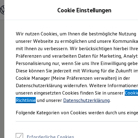
Modelle und Konfigurator
Cookie Einstellungen
Konfigurator
Modelle vergleichen
Konfiguration laden
Zum
Zum
Autosuche
Wir nutzen Cookies, um Ihnen die bestmögliche Nutzung
Hauptinhalt
Footer
Elektroautos
springen
springen
unserer Webseite zu ermöglichen und unsere Kommunika
ENERGY Sondermodelle
Nutzfahrzeuge
mit Ihnen zu verbessern. Wir berücksichtigen hierbei Ihr
SUV und CUV
Präferenzen und verarbeiten Daten für Marketing, Analyt
Familienautos
Personalisierung nur, wenn Sie uns Ihre Einwilligung gebe
Kombis
Kompaktwagen
Diese können Sie jederzeit mit Wirkung für die Zukunft i
Sportwagen
Cookie Manager (Meine Präferenzen verwalten) in der
Schnell verfügbare Fahrzeuge
Angebote und Produkte
Datenschutzerklärung widerrufen. Weitere Informatione
Aktuelle Angebote
unseren eingesetzten Cookies finden Sie in unserer
Cooki
E-Auto-Förderung
Richtlinie
und unserer
Datenschutzerklärung
.
Volkswagen Marktplatz
Die ENERGY Sondermodelle
Folgende Kategorien von Cookies werden durch uns einge
Junge Gebrauchtwagen und Gebrauchtwagen
Volkswagen Zertifizierte Gebrauchtwagen
Elektromobilität bei Gebrauchtwagen
Zubehör- und Serviceangebote
Saisonangebote
Erforderliche Cookies