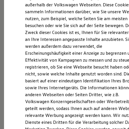
Elektrofahrzeugkonzepte
außerhalb der Volkswagen Webseiten. Diese Cookie
ID. EVERY1
sammeln Informationen darüber, wie Sie unsere We
Reichweite
nutzen, zum Beispiel, welche Seiten Sie am meisten
Reichweite der ID. Modelle
Reichweite im Winter
besuchen oder wie Sie sich auf der Seite bewegen. D
Rekuperation
Zweck dieser Cookies ist es, Ihnen für Sie relevante
Laden
an Ihre Interessen angepasste Inhalte anzubieten. S
Laden unterwegs
(
Impressum & Rechtliches
)
Laden Zuhause
werden außerdem dazu verwendet, die
Ladestationen finden
Erscheinungshäufigkeit einer Anzeige zu begrenzen 
Das bietet die
Feser-Graf
Ladezeitensimulator
Effektivität von Kampagnen zu messen und zu steue
Batterie
Gruppe
Sicherheit
registrieren, ob Sie eine Webseite besucht haben od
Garantie und Lebensdauer
nicht, sowie welche Inhalte genutzt worden sind. Di
Nachhaltigkeit
attraktive Arbeitsbedingungen, Teilzeit-
basiert auf einer eindeutigen Identifikation Ihres B
Technologie
Kosten und Kauf
sowie Ihres Internetgeräts. Die Informationen kön
Modelle & familienfreundliche
Verbrauchskosten
anderen Webseiten oder Seiten Dritter, wie z.B.
Arbeitszeiten
Kaufoptionen
Volkswagen Konzerngesellschaften oder Werbetrei
E-Auto-Förderung
emotionale, hochwertige Produkte und ein
Software und Konnektivität
geteilt werden, sodass Ihnen auch auf anderen Web
Die ID. Software 6
attraktives Markenportfolio
relevante Werbung angezeigt werden kann. Wir nut
ID. Software Versionen und Updates
Dienste eines Dritten für die Verarbeitung solcher D
Digitale Extras
abwechslungsreiche, verantwortungsvolle
Schnittstellen zu Ihrem ID.