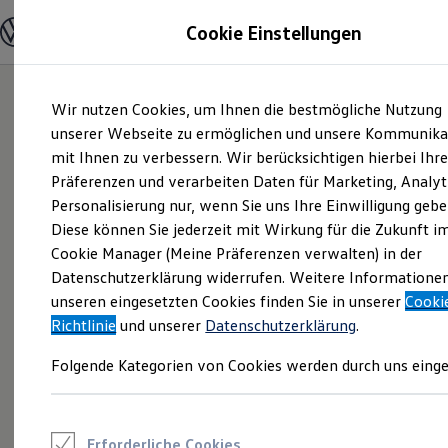
Modelle und Konfigurator
Cookie Einstellungen
Konfigurator
Modelle vergleichen
Konfiguration laden
Zum
Zum
Autosuche
Wir nutzen Cookies, um Ihnen die bestmögliche Nutzung
Hauptinhalt
Footer
Elektroautos
springen
springen
unserer Webseite zu ermöglichen und unsere Kommunika
ENERGY Sondermodelle
Nutzfahrzeuge
mit Ihnen zu verbessern. Wir berücksichtigen hierbei Ihr
SUV und CUV
Präferenzen und verarbeiten Daten für Marketing, Analyt
Familienautos
Personalisierung nur, wenn Sie uns Ihre Einwilligung gebe
Kombis
Kompaktwagen
Diese können Sie jederzeit mit Wirkung für die Zukunft i
Sportwagen
Cookie Manager (Meine Präferenzen verwalten) in der
Schnell verfügbare Fahrzeuge
Angebote und Produkte
Datenschutzerklärung widerrufen. Weitere Informatione
Aktuelle Angebote
unseren eingesetzten Cookies finden Sie in unserer
Cooki
E-Auto-Förderung
Richtlinie
und unserer
Datenschutzerklärung
.
Volkswagen Marktplatz
Die ENERGY Sondermodelle
Folgende Kategorien von Cookies werden durch uns einge
Junge Gebrauchtwagen und Gebrauchtwagen
Volkswagen Zertifizierte Gebrauchtwagen
Elektromobilität bei Gebrauchtwagen
Zubehör- und Serviceangebote
Saisonangebote
Erforderliche Cookies