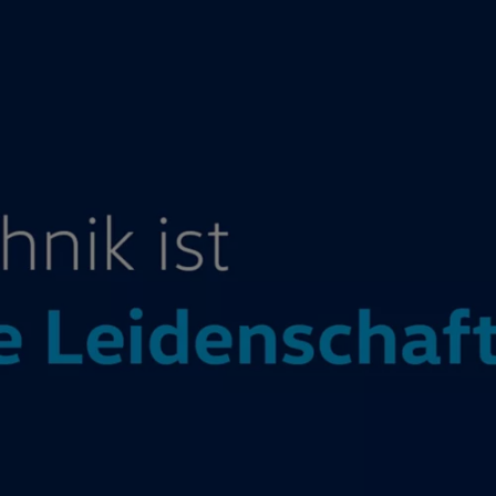
Motorenöl und Flüssigkeiten
Räder und Reifen
Pannen- und Unfallhilfe
Economy Service
Volkswagen Teile
Zubehör
Modellspezifisches Zubehör
Schutz und Pflege
Transport
Entertainment und Elektronik
Individualisieren
Wallbox und Ladekabel
Digitale Extras
Dienste für Ihr Modell finden
Volkswagen Apps, Login und Shop
Handy und Fahrzeug verbinden
Updates für Software, Karten und Radio
Über Ihr Auto
Vorgängermodelle
Kundeninformationen
Volkswagen Kundenbetreuung
Warn- und Kontrollleuchten
Assistenzsysteme
Digitale Betriebsanleitung
Live Beratung