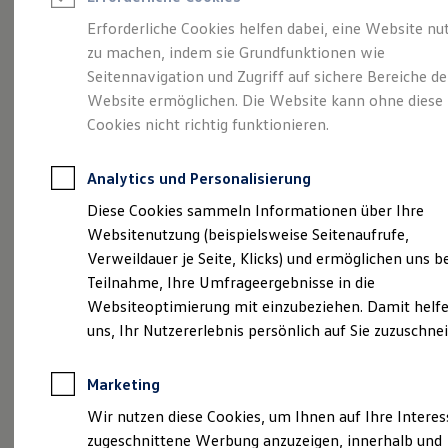
Reifenpakete
Leasing
Erforderliche Cookies helfen dabei, eine Website nu
Leasing-Angebote
zu machen, indem sie Grundfunktionen wie
Karriere bei der
Feser-
Gebrauchtwagen Leasing
Seitennavigation und Zugriff auf sichere Bereiche de
Junge Gebrauchtwagen-Leasing
Elektroauto Leasing
Website ermöglichen. Die Website kann ohne diese
Graf Gruppe
Kleinwagen-Leasing
Cookies nicht richtig funktionieren.
Leasing ohne Anzahlung
Finanzierung
Autokredit mit Schlussrate
Analytics und Personalisierung
Versicherungen und Garantien
Kfz-Versicherung
Diese Cookies sammeln Informationen über Ihre
Restschuldversicherungen
Websitenutzung (beispielsweise Seitenaufrufe,
Garantien
Verweildauer je Seite, Klicks) und ermöglichen uns b
Wartungsverträge
Geschäftskunden
Teilnahme, Ihre Umfrageergebnisse in die
Professional Class bei Volkswagen
Websiteoptimierung mit einzubeziehen. Damit helfe
Großkunden
uns, Ihr Nutzererlebnis persönlich auf Sie zuzuschne
Behörden
Direktkunden
Sonderfahrzeuge
Marketing
Anpfiff zum Gewinn
Elektromobilität
Wir nutzen diese Cookies, um Ihnen auf Ihre Intere
Elektroautos
zugeschnittene Werbung anzuzeigen, innerhalb und
ID. Tutorials