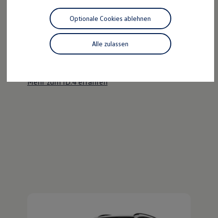
Motorenöl und Flüssigkeiten
Räder und Reifen
Optionale Cookies ablehnen
Pannen- und Unfallhilfe
Der ID.4
Economy Service
Volkswagen Teile
Alle zulassen
Kraftvoll wie ein SUV, nachhaltig wie ein ID.
Zubehör
Modellspezifisches Zubehör
Entdecken Sie den ID.4!
Schutz und Pflege
Transport
Mehr zum ID.4 erfahren
Entertainment und Elektronik
Individualisieren
Wallbox und Ladekabel
Digitale Extras
Dienste für Ihr Modell finden
Volkswagen Apps, Login und Shop
Handy und Fahrzeug verbinden
Updates für Software, Karten und Radio
Über Ihr Auto
Vorgängermodelle
Kundeninformationen
Volkswagen Kundenbetreuung
Warn- und Kontrollleuchten
Assistenzsysteme
Digitale Betriebsanleitung
Live Beratung