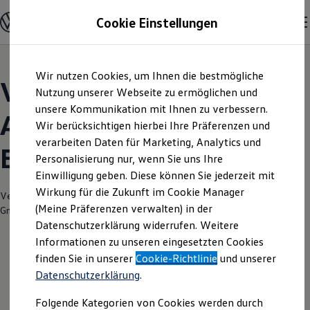
Modelle und Konfigurator
Cookie Einstellungen
Konfigurator
Modelle vergleichen
Konfiguration laden
Zum
Zum
Autosuche
Wir nutzen Cookies, um Ihnen die bestmögliche
Hauptinhalt
Footer
Elektroautos
Volkswagen Modelle |
springen
springen
Nutzung unserer Webseite zu ermöglichen und
ENERGY Sondermodelle
Nutzfahrzeuge
unsere Kommunikation mit Ihnen zu verbessern.
Autohaus Abraham
SUV und CUV
Wir berücksichtigen hierbei Ihre Präferenzen und
Familienautos
verarbeiten Daten für Marketing, Analytics und
Kombis
Bergen auf Rügen
Kompaktwagen
Personalisierung nur, wenn Sie uns Ihre
Sportwagen
Einwilligung geben. Diese können Sie jederzeit mit
Schnell verfügbare Fahrzeuge
Angebote und Produkte
Wirkung für die Zukunft im Cookie Manager
Verantwortlich für die Inhalte auf dieser Seite ist die Autohaus Abraham
Aktuelle Angebote
(Meine Präferenzen verwalten) in der
GmbH
(
Impressum & Rechtliches
)
E-Auto-Förderung
Datenschutzerklärung widerrufen. Weitere
Volkswagen Marktplatz
Informationen zu unseren eingesetzten Cookies
Die ENERGY Sondermodelle
Junge Gebrauchtwagen und Gebrauchtwagen
finden Sie in unserer
Cookie-Richtlinie
und unserer
Volkswagen Zertifizierte Gebrauchtwagen
Datenschutzerklärung
.
Elektromobilität bei Gebrauchtwagen
Zubehör- und Serviceangebote
Folgende Kategorien von Cookies werden durch
Saisonangebote