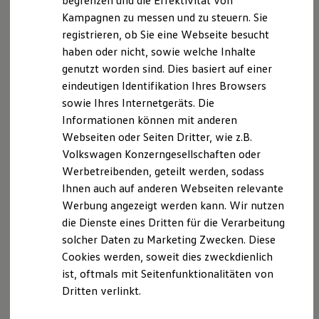
begrenzen und die Effektivität von
Hybridautos
Kampagnen zu messen und zu steuern. Sie
Marke und Erlebnis
registrieren, ob Sie eine Webseite besucht
Volkswagen R und R Experience
R-Modelle
haben oder nicht, sowie welche Inhalte
R Experience
Der T-Cross
genutzt worden sind. Dies basiert auf einer
Driving Experience
eindeutigen Identifikation Ihres Browsers
Volkswagen entdecken
Wendig, flexibel, vielseitig. Entdecken Sie den
Werkbesichtigung
sowie Ihres Internetgeräts. Die
Factory visit
T‑Cross.
Informationen können mit anderen
Lifestyle Shop
Webseiten oder Seiten Dritter, wie z.B.
T-Roc Kollektion
Mehr zum T-Cross erfahren
Golf Kollektion
Volkswagen Konzerngesellschaften oder
ID. Kollektion
Werbetreibenden, geteilt werden, sodass
Volkswagen Kollektion
Ihnen auch auf anderen Webseiten relevante
R-Kollektion
GTI Kollektion
Werbung angezeigt werden kann. Wir nutzen
Fußball Drop
die Dienste eines Dritten für die Verarbeitung
we drive football
solcher Daten zu Marketing Zwecken. Diese
#wedriveproud
Besitzer und Service
Cookies werden, soweit dies zweckdienlich
myVolkswagen
ist, oftmals mit Seitenfunktionalitäten von
Software Updates
Dritten verlinkt.
Service und Ersatzteile
Inspektion und HU/AU
Reparaturen und Checks