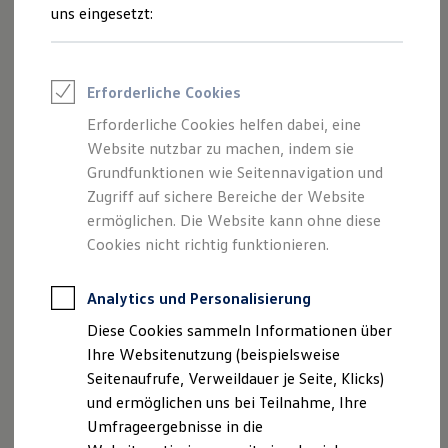
Reifenpakete
uns eingesetzt:
Leasing
Leasing-Angebote
Gebrauchtwagen Leasing
Junge Gebrauchtwagen-Leasing
Erforderliche Cookies
Elektroauto Leasing
Kleinwagen-Leasing
Erforderliche Cookies helfen dabei, eine
Leasing ohne Anzahlung
Der Polo
Website nutzbar zu machen, indem sie
Finanzierung
Autokredit mit Schlussrate
Grundfunktionen wie Seitennavigation und
Versicherungen und Garantien
Zugriff auf sichere Bereiche der Website
Kompakt, wendig und voller Möglichkeiten.
Kfz-Versicherung
ermöglichen. Die Website kann ohne diese
Entdecken Sie den Polo.
Restschuldversicherungen
Garantien
Cookies nicht richtig funktionieren.
Wartungsverträge
Mehr zum Polo erfahren
Geschäftskunden
Professional Class bei Volkswagen
Analytics und Personalisierung
Großkunden
Diese Cookies sammeln Informationen über
Behörden
Direktkunden
Ihre Websitenutzung (beispielsweise
Sonderfahrzeuge
Seitenaufrufe, Verweildauer je Seite, Klicks)
Anpfiff zum Gewinn
und ermöglichen uns bei Teilnahme, Ihre
Elektromobilität
Elektroautos
Umfrageergebnisse in die
ID. Tutorials