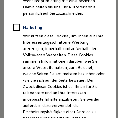
Websiteoptimierung mit einzubeziehen.
Elektrofahrzeugkonzepte
Damit helfen sie uns, Ihr Nutzererlebnis
ID. EVERY1
Reichweite
persönlich auf Sie zuzuschneiden.
Reichweite der ID. Modelle
Reichweite im Winter
Rekuperation
Marketing
Der neue ID.3 Neo
Laden
Wir nutzen diese Cookies, um Ihnen auf Ihre
Laden unterwegs
Laden Zuhause
Interessen zugeschnittene Werbung
So geht neu. Klar im Design. Stark im Alltag.
Ladestationen finden
anzuzeigen, innerhalb und außerhalb der
Entdecken Sie jetzt den neuen ID.3 Neo!
Ladezeitensimulator
Volkswagen Webseiten. Diese Cookies
Batterie
Sicherheit
Mehr zum ID.3 Neo erfahren
sammeln Informationen darüber, wie Sie
Garantie und Lebensdauer
unsere Webseite nutzen, zum Beispiel,
Nachhaltigkeit
welche Seiten Sie am meisten besuchen oder
Technologie
Kosten und Kauf
wie Sie sich auf der Seite bewegen. Der
Verbrauchskosten
Zweck dieser Cookies ist es, Ihnen für Sie
Kaufoptionen
relevantere und an Ihre Interessen
E-Auto-Förderung
Software und Konnektivität
angepasste Inhalte anzubieten. Sie werden
Die ID. Software 6
außerdem dazu verwendet, die
ID. Software Versionen und Updates
Erscheinungshäufigkeit einer Anzeige zu
Digitale Extras
Schnittstellen zu Ihrem ID.