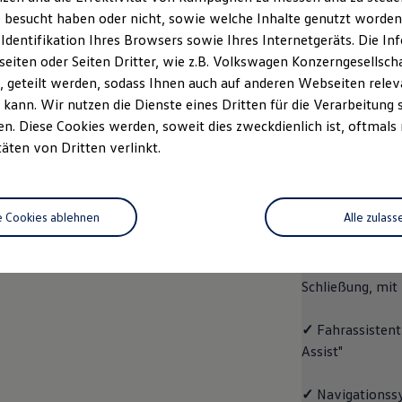
 besucht haben oder nicht, sowie welche Inhalte genutzt worden s
Fahrzeugangebot
Servi
anfordern
 Identifikation Ihres Browsers sowie Ihres Internetgeräts. Die 
iten oder Seiten Dritter, wie z.B. Volkswagen Konzerngesellsch
 geteilt werden, sodass Ihnen auch auf anderen Webseiten rel
kann. Wir nutzen die Dienste eines Dritten für die Verarbeitung 
. Diese Cookies werden, soweit dies zweckdienlich ist, oftmals
ID.4
ENERGY
täten von Dritten verlinkt.
Aussta
e Cookies ablehnen
Alle zulass
✓
Multifunktion
✓
"Easy Open & 
Schließung, mit
✓
Fahrassistent
Assist"
✓
Navigationss