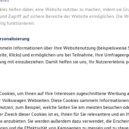
okies
kies helfen dabei, eine Website nutzbar zu machen, indem sie G
und Zugriff auf sichere Bereiche der Website ermöglichen. Die W
tig funktionieren.
rsonalisierung
mmeln Informationen über Ihre Websitenutzung (beispielsweise S
eite, Klicks) und ermöglichen uns bei Teilnahme, Ihre Umfrageerge
g mit einzubeziehen. Damit helfen sie uns, Ihr Nutzererlebnis pe
Cookies, um Ihnen auf Ihre Interessen zugeschnittene Werbung a
r Volkswagen Webseiten. Diese Cookies sammeln Informationen 
utzen, zum Beispiel, welche Seiten Sie am meisten besuchen oder
r Zweck dieser Cookies ist es, Ihnen für Sie relevantere und an I
e anzubieten. Sie werden außerdem dazu verwendet, die Erschein
zen und die Effektivität von Kampagnen zu messen und zu steuern