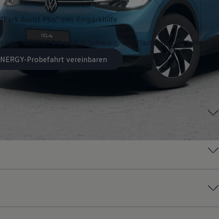
"Park Assist Plus" inkl. Einparkhilfe
lräder "Hamar" 8 J x 19 in Schwarz, Oberfläche glanzgedreht
 ENERGY-Probefahrt vereinbaren