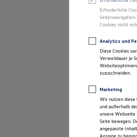
Erforderliche Co
Reifenpakete
Leasing
Erforderliche Coo
Leasing-Angebote
Seitennavigation 
Gebrauchtwagen Leasing
Cookies nicht rich
Junge Gebrauchtwagen-Leasing
Elektroauto Leasing
Kleinwagen-Leasing
Analytics und Pe
Leasing ohne Anzahlung
(
Impressum & Rechtliches
)
Finanzierung
Diese Cookies sa
Autokredit mit Schlussrate
Versicherungen und Garantien
Verweildauer je S
Kfz-Versicherung
Websiteoptimierun
Restschuldversicherungen
zuzuschneiden.
Garantien
Wartungsverträge
Geschäftskunden
Marketing
Professional Class bei Volkswagen
Großkunden
Wir nutzen diese 
Behörden
und außerhalb de
Direktkunden
Sonderfahrzeuge
unsere Webseite n
Anpfiff zum Gewinn
Seite bewegen. De
Elektromobilität
angepasste Inhalt
Elektroautos
ID. Tutorials
Anzeige zu begren