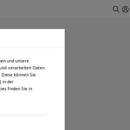
hen und unsere
 und verarbeiten Daten
. Diese können Sie
 in der
es finden Sie in