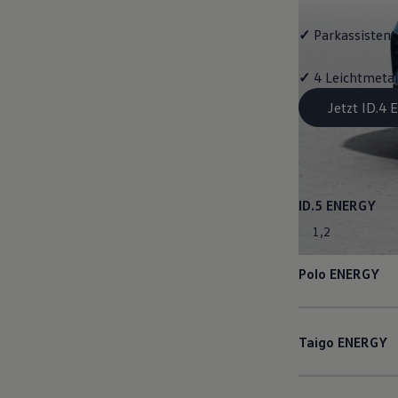
✓
Parkassistent 
✓
4 Leichtmetal
Jetzt ID.4
ID.5
ENERGY
1
,
2
Polo
ENERGY
Taigo
ENERGY