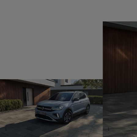
Magazin
Lifestyle
Transport
Familie
Elektromobilität
Volkswagen R
Pannen- und Unfallhilfe
Volkswagen Kundenbetreuung
1
1