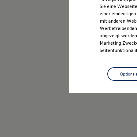
Elektrofahrzeugkonzepte
Sie eine Webseite
ID. EVERY1
Probefahrt vereinbaren
einer eindeutigen
Reichweite
Reichweite der ID. Modelle
mit anderen Webse
Reichweite im Winter
Werbetreibenden,
Rekuperation
angezeigt werden 
Laden
Laden unterwegs
Marketing Zwecken
Laden Zuhause
Seitenfunktionali
Ladestationen finden
Ladezeitensimulator
Batterie
Sicherheit
Optional
Garantie und Lebensdauer
Nachhaltigkeit
Technologie
Kosten und Kauf
Verbrauchskosten
Kaufoptionen
E-Auto-Förderung
Software und Konnektivität
Die ID. Software 6
ID. Software Versionen und Updates
Digitale Extras
Schnittstellen zu Ihrem ID.