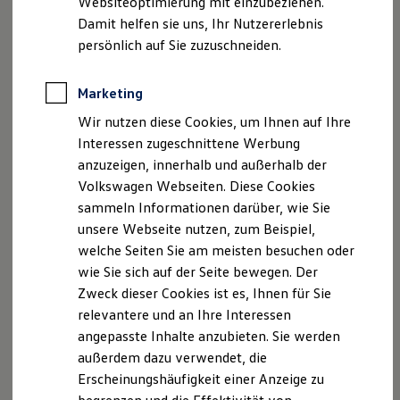
Websiteoptimierung mit einzubeziehen.
Elektrofahrzeugkonzepte
Damit helfen sie uns, Ihr Nutzererlebnis
ID. EVERY1
Reichweite
persönlich auf Sie zuzuschneiden.
Reichweite der ID. Modelle
Reichweite im Winter
Rekuperation
Marketing
Der neue ID.3 Neo
Laden
Wir nutzen diese Cookies, um Ihnen auf Ihre
Laden unterwegs
Laden Zuhause
Interessen zugeschnittene Werbung
So geht neu. Klar im Design. Stark im Alltag.
Ladestationen finden
anzuzeigen, innerhalb und außerhalb der
Entdecken Sie jetzt den neuen ID.3 Neo!
Ladezeitensimulator
Volkswagen Webseiten. Diese Cookies
Batterie
Sicherheit
Mehr zum ID.3 Neo erfahren
sammeln Informationen darüber, wie Sie
Garantie und Lebensdauer
unsere Webseite nutzen, zum Beispiel,
Nachhaltigkeit
welche Seiten Sie am meisten besuchen oder
Technologie
Kosten und Kauf
wie Sie sich auf der Seite bewegen. Der
Verbrauchskosten
Zweck dieser Cookies ist es, Ihnen für Sie
Kaufoptionen
relevantere und an Ihre Interessen
E-Auto-Förderung
Software und Konnektivität
angepasste Inhalte anzubieten. Sie werden
Die ID. Software 6
außerdem dazu verwendet, die
ID. Software Versionen und Updates
Erscheinungshäufigkeit einer Anzeige zu
Digitale Extras
Schnittstellen zu Ihrem ID.