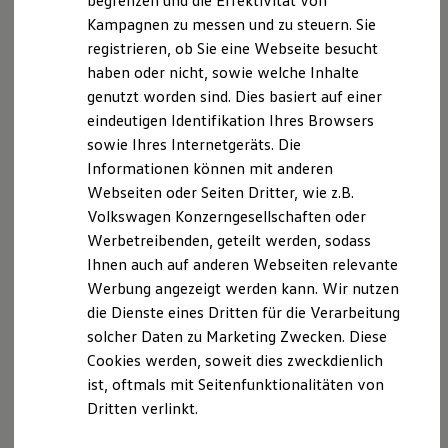
begrenzen und die Effektivität von
Hybridautos
Kampagnen zu messen und zu steuern. Sie
Marke und Erlebnis
registrieren, ob Sie eine Webseite besucht
Volkswagen R und R Experience
R-Modelle
haben oder nicht, sowie welche Inhalte
R Experience
Der T-Cross
genutzt worden sind. Dies basiert auf einer
Driving Experience
eindeutigen Identifikation Ihres Browsers
Volkswagen entdecken
Wendig, flexibel, vielseitig. Entdecken Sie den
Werkbesichtigung
sowie Ihres Internetgeräts. Die
Factory visit
T‑Cross.
Informationen können mit anderen
Lifestyle Shop
Webseiten oder Seiten Dritter, wie z.B.
T-Roc Kollektion
Mehr zum T-Cross erfahren
Golf Kollektion
Volkswagen Konzerngesellschaften oder
ID. Kollektion
Werbetreibenden, geteilt werden, sodass
Volkswagen Kollektion
Ihnen auch auf anderen Webseiten relevante
R-Kollektion
GTI Kollektion
Werbung angezeigt werden kann. Wir nutzen
Fußball Drop
die Dienste eines Dritten für die Verarbeitung
we drive football
solcher Daten zu Marketing Zwecken. Diese
#wedriveproud
Besitzer und Service
Cookies werden, soweit dies zweckdienlich
myVolkswagen
ist, oftmals mit Seitenfunktionalitäten von
Software Updates
Dritten verlinkt.
Service und Ersatzteile
Inspektion und HU/AU
Reparaturen und Checks