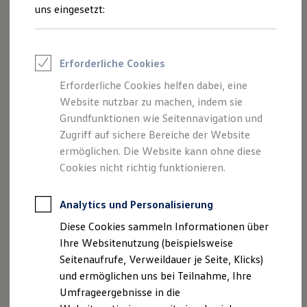
Reifenpakete
uns eingesetzt:
Leasing
Leasing-Angebote
Gebrauchtwagen Leasing
Junge Gebrauchtwagen-Leasing
Erforderliche Cookies
Elektroauto Leasing
Kleinwagen-Leasing
Erforderliche Cookies helfen dabei, eine
Leasing ohne Anzahlung
Der Polo
Website nutzbar zu machen, indem sie
Finanzierung
Autokredit mit Schlussrate
Grundfunktionen wie Seitennavigation und
Versicherungen und Garantien
Zugriff auf sichere Bereiche der Website
Kompakt, wendig und voller Möglichkeiten.
Kfz-Versicherung
ermöglichen. Die Website kann ohne diese
Entdecken Sie den Polo.
Restschuldversicherungen
Garantien
Cookies nicht richtig funktionieren.
Wartungsverträge
Mehr zum Polo erfahren
Geschäftskunden
Professional Class bei Volkswagen
Analytics und Personalisierung
Großkunden
Diese Cookies sammeln Informationen über
Behörden
Direktkunden
Ihre Websitenutzung (beispielsweise
Sonderfahrzeuge
Seitenaufrufe, Verweildauer je Seite, Klicks)
Anpfiff zum Gewinn
und ermöglichen uns bei Teilnahme, Ihre
Elektromobilität
Elektroautos
Umfrageergebnisse in die
ID. Tutorials