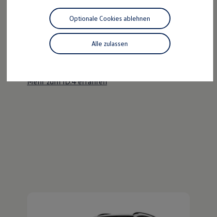
Motorenöl und Flüssigkeiten
Räder und Reifen
Optionale Cookies ablehnen
Pannen- und Unfallhilfe
Der ID.4
Economy Service
Volkswagen Teile
Alle zulassen
Kraftvoll wie ein SUV, nachhaltig wie ein ID.
Zubehör
Modellspezifisches Zubehör
Entdecken Sie den ID.4!
Schutz und Pflege
Transport
Mehr zum ID.4 erfahren
Entertainment und Elektronik
Individualisieren
Wallbox und Ladekabel
Digitale Extras
Dienste für Ihr Modell finden
Volkswagen Apps, Login und Shop
Handy und Fahrzeug verbinden
Updates für Software, Karten und Radio
Über Ihr Auto
Vorgängermodelle
Kundeninformationen
Volkswagen Kundenbetreuung
Warn- und Kontrollleuchten
Assistenzsysteme
Digitale Betriebsanleitung
Live Beratung