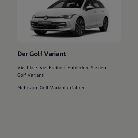
Magazin
Der Golf Variant
Lifestyle
Transport
Familie
Viel Platz, viel Freiheit. Entdecken Sie den
Elektromobilität
Golf Variant!
Volkswagen R
Pannen- und Unfallhilfe
Mehr zum Golf Variant erfahren
Volkswagen Kundenbetreuung