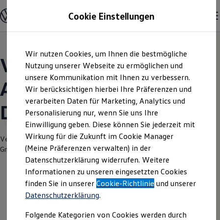
Modelle und Konfigurator
Cookie Einstellungen
Konfigurator
Modelle vergleichen
Konfiguration laden
Zum
Zum
Autosuche
Wir nutzen Cookies, um Ihnen die bestmögliche
Hauptinhalt
Footer
Elektroautos
Volkswagen Modelle |
springen
springen
Nutzung unserer Webseite zu ermöglichen und
ENERGY Sondermodelle
Nutzfahrzeuge
unsere Kommunikation mit Ihnen zu verbessern.
Autohaus Belling
SUV und CUV
Wir berücksichtigen hierbei Ihre Präferenzen und
Familienautos
verarbeiten Daten für Marketing, Analytics und
Kombis
Dannenberg
Kompaktwagen
Personalisierung nur, wenn Sie uns Ihre
Sportwagen
Einwilligung geben. Diese können Sie jederzeit mit
Schnell verfügbare Fahrzeuge
Angebote und Produkte
Wirkung für die Zukunft im Cookie Manager
Verantwortlich für die Inhalte auf dieser Seite ist die Autohaus Belling
Aktuelle Angebote
(Meine Präferenzen verwalten) in der
GmbH & Co. KG
(
Impressum & Rechtliches
)
E-Auto-Förderung
Datenschutzerklärung widerrufen. Weitere
Volkswagen Marktplatz
Informationen zu unseren eingesetzten Cookies
Die ENERGY Sondermodelle
Junge Gebrauchtwagen und Gebrauchtwagen
finden Sie in unserer
Cookie-Richtlinie
und unserer
Volkswagen Zertifizierte Gebrauchtwagen
Datenschutzerklärung
.
Elektromobilität bei Gebrauchtwagen
Zubehör- und Serviceangebote
Folgende Kategorien von Cookies werden durch
Saisonangebote