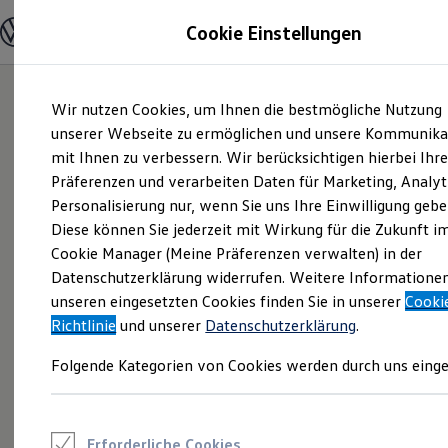
Modelle und Konfigurator
Cookie Einstellungen
Konfigurator
Modelle vergleichen
Konfiguration laden
Zum
Zum
Autosuche
Wir nutzen Cookies, um Ihnen die bestmögliche Nutzung
Hauptinhalt
Footer
Elektroautos
springen
springen
unserer Webseite zu ermöglichen und unsere Kommunika
ENERGY Sondermodelle
Nutzfahrzeuge
mit Ihnen zu verbessern. Wir berücksichtigen hierbei Ihr
SUV und CUV
Präferenzen und verarbeiten Daten für Marketing, Analyt
Familienautos
Personalisierung nur, wenn Sie uns Ihre Einwilligung gebe
Kombis
Kompaktwagen
Diese können Sie jederzeit mit Wirkung für die Zukunft i
Sportwagen
Cookie Manager (Meine Präferenzen verwalten) in der
Schnell verfügbare Fahrzeuge
Angebote und Produkte
Datenschutzerklärung widerrufen. Weitere Informatione
Aktuelle Angebote
unseren eingesetzten Cookies finden Sie in unserer
Cooki
E-Auto-Förderung
Richtlinie
und unserer
Datenschutzerklärung
.
Volkswagen Marktplatz
Die ENERGY Sondermodelle
Folgende Kategorien von Cookies werden durch uns einge
Junge Gebrauchtwagen und Gebrauchtwagen
Volkswagen Zertifizierte Gebrauchtwagen
Elektromobilität bei Gebrauchtwagen
Zubehör- und Serviceangebote
Saisonangebote
Erforderliche Cookies