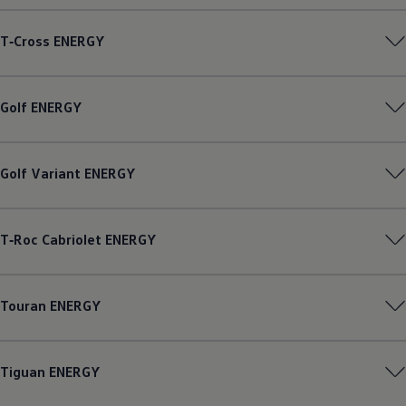
Magazin
Lifestyle
T‑Cross
ENERGY
Transport
Familie
Elektromobilität
Volkswagen R
Golf
ENERGY
Pannen- und Unfallhilfe
Volkswagen Kundenbetreuung
Golf
Variant
ENERGY
T‑Roc
Cabriolet
ENERGY
Touran
ENERGY
Tiguan
ENERGY