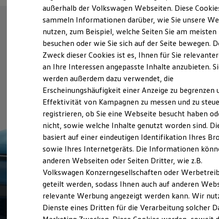
Elektrofahrzeugkonzepte
außerhalb der Volkswagen Webseiten. Diese Cookie
ID. EVERY1
sammeln Informationen darüber, wie Sie unsere We
Reichweite
nutzen, zum Beispiel, welche Seiten Sie am meisten
Reichweite der ID. Modelle
Reichweite im Winter
besuchen oder wie Sie sich auf der Seite bewegen. D
Rekuperation
Zweck dieser Cookies ist es, Ihnen für Sie relevante
Laden
an Ihre Interessen angepasste Inhalte anzubieten. S
Laden unterwegs
Laden Zuhause
werden außerdem dazu verwendet, die
Ladestationen finden
Erscheinungshäufigkeit einer Anzeige zu begrenzen 
Ladezeitensimulator
Effektivität von Kampagnen zu messen und zu steue
Batterie
Sicherheit
registrieren, ob Sie eine Webseite besucht haben od
Garantie und Lebensdauer
nicht, sowie welche Inhalte genutzt worden sind. Di
Nachhaltigkeit
basiert auf einer eindeutigen Identifikation Ihres B
Technologie
Kosten und Kauf
sowie Ihres Internetgeräts. Die Informationen kön
Verbrauchskosten
anderen Webseiten oder Seiten Dritter, wie z.B.
Kaufoptionen
Volkswagen Konzerngesellschaften oder Werbetrei
E-Auto-Förderung
Software und Konnektivität
geteilt werden, sodass Ihnen auch auf anderen Web
Die ID. Software 6
relevante Werbung angezeigt werden kann. Wir nut
ID. Software Versionen und Updates
Dienste eines Dritten für die Verarbeitung solcher D
Digitale Extras
Schnittstellen zu Ihrem ID.