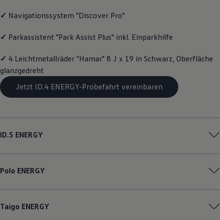
Motorenöl und Flüssigkeiten
✓
Navigationssystem "Discover Pro"
Räder und Reifen
Pannen- und Unfallhilfe
Economy Service
✓
Parkassistent "Park Assist Plus" inkl. Einparkhilfe
Volkswagen Teile
Zubehör
✓
4 Leichtmetallräder "Hamar" 8 J x 19 in Schwarz, Oberfläche
Modellspezifisches Zubehör
Schutz und Pflege
glanzgedreht
Transport
Jetzt ID.4 ENERGY-Probefahrt vereinbaren
Entertainment und Elektronik
Individualisieren
Wallbox und Ladekabel
Digitale Extras
Dienste für Ihr Modell finden
Volkswagen Apps, Login und Shop
ID.5
ENERGY
Handy und Fahrzeug verbinden
Updates für Software, Karten und Radio
Über Ihr Auto
Vorgängermodelle
Polo
ENERGY
Kundeninformationen
Volkswagen Kundenbetreuung
Warn- und Kontrollleuchten
Assistenzsysteme
Taigo
ENERGY
Digitale Betriebsanleitung
Live Beratung