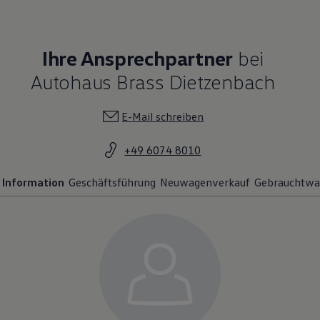
Magazin
Lifestyle
Transport
Familie
Ihre Ansprechpartner
bei
Elektromobilität
Autohaus Brass Dietzenbach
Volkswagen R
Pannen- und Unfallhilfe
Volkswagen Kundenbetreuung
E-Mail schreiben
+49 6074 8010
Information
Geschäftsführung
Neuwagenverkauf
Gebrauchtwa