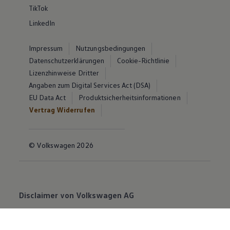
TikTok
LinkedIn
Impressum
Nutzungsbedingungen
Datenschutzerklärungen
Cookie-Richtlinie
Lizenzhinweise Dritter
Angaben zum Digital Services Act (DSA)
EU Data Act
Produktsicherheitsinformationen
Vertrag Widerrufen
© Volkswagen 2026
Disclaimer von Volkswagen AG
Die in dieser Darstellung gezeigten Fahrzeuge und
Ausstattungen können in einzelnen Details vom