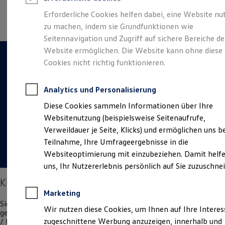
Reifenpakete
Leasing
Erforderliche Cookies helfen dabei, eine Website nu
Leasing-Angebote
(
Impressum & Rechtliches
)
zu machen, indem sie Grundfunktionen wie
Gebrauchtwagen Leasing
Seitennavigation und Zugriff auf sichere Bereiche de
Junge Gebrauchtwagen-Leasing
Elektroauto Leasing
Website ermöglichen. Die Website kann ohne diese
Kleinwagen-Leasing
Cookies nicht richtig funktionieren.
Leasing ohne Anzahlung
Finanzierung
Autokredit mit Schlussrate
Analytics und Personalisierung
Versicherungen und Garantien
Kfz-Versicherung
Diese Cookies sammeln Informationen über Ihre
Restschuldversicherungen
Websitenutzung (beispielsweise Seitenaufrufe,
Garantien
Verweildauer je Seite, Klicks) und ermöglichen uns b
Wartungsverträge
Geschäftskunden
Teilnahme, Ihre Umfrageergebnisse in die
Professional Class bei Volkswagen
Websiteoptimierung mit einzubeziehen. Damit helfe
Großkunden
uns, Ihr Nutzererlebnis persönlich auf Sie zuzuschne
Behörden
Direktkunden
KFZ-Mechatroniker / Mechaniker (m/w/d)
Sonderfahrzeuge
Marketing
Anpfiff zum Gewinn
Sie teilen unsere Leidenschaft zum Automobil und alles was dazu
Elektromobilität
Wir nutzen diese Cookies, um Ihnen auf Ihre Intere
gehört? Dann kommen Sie in unser Team als KFZ-Mechatroniker
Elektroautos
zugeschnittene Werbung anzuzeigen, innerhalb und
/ Mechaniker (m/w/d)!
ID. Tutorials