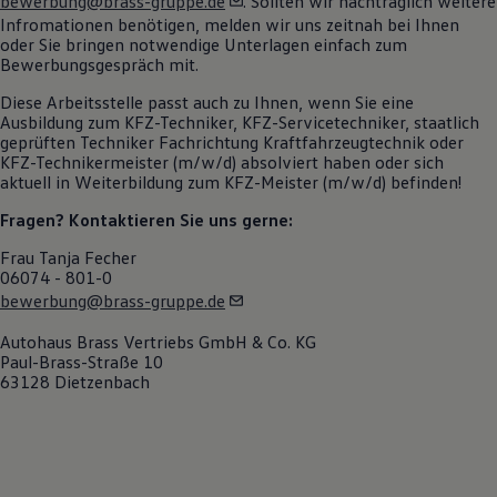
bewerbung@brass-gruppe.de
. Sollten wir nachträglich weitere
Motorenöl und Flüssigkeiten
Infromationen benötigen, melden wir uns zeitnah bei Ihnen
Räder und Reifen
oder Sie bringen notwendige Unterlagen einfach zum
Pannen- und Unfallhilfe
Bewerbungsgespräch mit.
Economy Service
Volkswagen Teile
Diese Arbeitsstelle passt auch zu Ihnen, wenn Sie eine
Zubehör
Ausbildung zum KFZ-Techniker, KFZ-Servicetechniker, staatlich
Modellspezifisches Zubehör
geprüften Techniker Fachrichtung Kraftfahrzeugtechnik oder
Schutz und Pflege
KFZ-Technikermeister (m/w/d) absolviert haben oder sich
Transport
aktuell in Weiterbildung zum KFZ-Meister (m/w/d) befinden!
Entertainment und Elektronik
Individualisieren
Fragen? Kontaktieren Sie uns gerne:
Wallbox und Ladekabel
Digitale Extras
Frau Tanja Fecher
Dienste für Ihr Modell finden
06074 - 801-0
Volkswagen Apps, Login und Shop
bewerbung@brass-gruppe.de
Handy und Fahrzeug verbinden
Updates für Software, Karten und Radio
Autohaus Brass Vertriebs GmbH & Co. KG
Über Ihr Auto
Paul-Brass-Straße 10
Vorgängermodelle
63128 Dietzenbach
Kundeninformationen
Volkswagen Kundenbetreuung
Warn- und Kontrollleuchten
Assistenzsysteme
Digitale Betriebsanleitung
Live Beratung