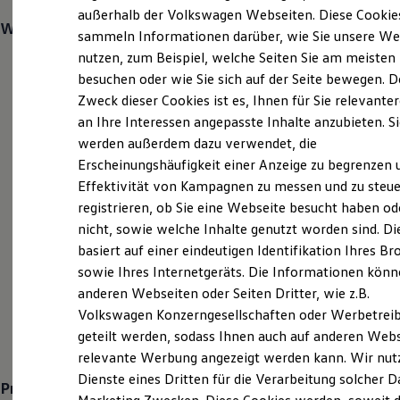
Elektrofahrzeugkonzepte
außerhalb der Volkswagen Webseiten. Diese Cookie
ID. EVERY1
Was wir bieten:
sammeln Informationen darüber, wie Sie unsere We
Reichweite
nutzen, zum Beispiel, welche Seiten Sie am meisten
Reichweite der ID. Modelle
Direkt unbefristeter Arbeitsvertrag
Reichweite im Winter
besuchen oder wie Sie sich auf der Seite bewegen. D
Rekuperation
Attraktive Vergütung
Zweck dieser Cookies ist es, Ihnen für Sie relevante
Laden
an Ihre Interessen angepasste Inhalte anzubieten. S
Mitarbeiter-Rabatt
Laden unterwegs
Laden Zuhause
werden außerdem dazu verwendet, die
Jobrad (E-Bike) auch zur privaten Nutzung
Ladestationen finden
Erscheinungshäufigkeit einer Anzeige zu begrenzen 
Ladezeitensimulator
Jobrad (Fahrrad) auch zur privaten Nutzung
Effektivität von Kampagnen zu messen und zu steue
Batterie
Sicherheit
registrieren, ob Sie eine Webseite besucht haben od
Moderne Betriebsausstattung
Garantie und Lebensdauer
nicht, sowie welche Inhalte genutzt worden sind. Di
Nachhaltigkeit
Digitalisierte Prozesse
basiert auf einer eindeutigen Identifikation Ihres B
Technologie
Modernstes Werkzeug
Kosten und Kauf
sowie Ihres Internetgeräts. Die Informationen kön
Verbrauchskosten
anderen Webseiten oder Seiten Dritter, wie z.B.
Betriebliche Altersvorsorge
Kaufoptionen
Volkswagen Konzerngesellschaften oder Werbetrei
E-Auto-Förderung
Kostenübernahme von Weiterbildungsangeboten
Software und Konnektivität
geteilt werden, sodass Ihnen auch auf anderen Web
Die ID. Software 6
Flache Hierarchien und kurze Entscheidungswege
relevante Werbung angezeigt werden kann. Wir nut
ID. Software Versionen und Updates
Dienste eines Dritten für die Verarbeitung solcher D
Digitale Extras
Profil:
Schnittstellen zu Ihrem ID.