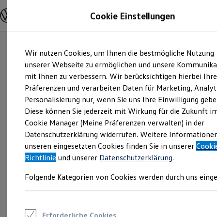
Modelle und Konfigurator
Cookie Einstellungen
Konfigurator
Modelle vergleichen
Konfiguration laden
Zum
Zum
Autosuche
Wir nutzen Cookies, um Ihnen die bestmögliche Nutzung
Hauptinhalt
Footer
Elektroautos
springen
springen
unserer Webseite zu ermöglichen und unsere Kommunika
ENERGY Sondermodelle
Nutzfahrzeuge
mit Ihnen zu verbessern. Wir berücksichtigen hierbei Ihr
SUV und CUV
Präferenzen und verarbeiten Daten für Marketing, Analyt
Familienautos
Personalisierung nur, wenn Sie uns Ihre Einwilligung gebe
Kombis
Kompaktwagen
Diese können Sie jederzeit mit Wirkung für die Zukunft i
Sportwagen
Cookie Manager (Meine Präferenzen verwalten) in der
Schnell verfügbare Fahrzeuge
Angebote und Produkte
Datenschutzerklärung widerrufen. Weitere Informatione
Aktuelle Angebote
unseren eingesetzten Cookies finden Sie in unserer
Cooki
E-Auto-Förderung
Richtlinie
und unserer
Datenschutzerklärung
.
Volkswagen Marktplatz
Die ENERGY Sondermodelle
Folgende Kategorien von Cookies werden durch uns einge
Junge Gebrauchtwagen und Gebrauchtwagen
Volkswagen Zertifizierte Gebrauchtwagen
Elektromobilität bei Gebrauchtwagen
Zubehör- und Serviceangebote
Saisonangebote
Erforderliche Cookies