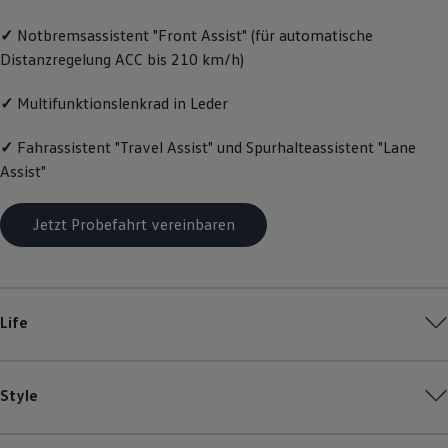
Magazin
✓
Notbremsassistent "Front Assist" (für automatische
Lifestyle
Transport
Distanzregelung ACC bis 210 km/h)
Familie
Elektromobilität
✓
Multifunktionslenkrad in Leder
Volkswagen R
Pannen- und Unfallhilfe
Volkswagen Kundenbetreuung
✓
Fahrassistent "Travel Assist" und Spurhalteassistent "Lane
Assist"
Jetzt Probefahrt vereinbaren
Life
Style