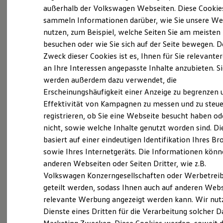
Elektrofahrzeugkonzepte
außerhalb der Volkswagen Webseiten. Diese Cookie
ID. EVERY1
sammeln Informationen darüber, wie Sie unsere We
Reichweite
nutzen, zum Beispiel, welche Seiten Sie am meisten
Reichweite der ID. Modelle
Probefahrt vereinbaren
Reichweite im Winter
besuchen oder wie Sie sich auf der Seite bewegen. D
Rekuperation
Zweck dieser Cookies ist es, Ihnen für Sie relevante
Laden
an Ihre Interessen angepasste Inhalte anzubieten. S
Laden unterwegs
Laden Zuhause
werden außerdem dazu verwendet, die
Ladestationen finden
Erscheinungshäufigkeit einer Anzeige zu begrenzen 
Fahrzeugangebot anfordern
Ladezeitensimulator
Effektivität von Kampagnen zu messen und zu steue
Batterie
Sicherheit
registrieren, ob Sie eine Webseite besucht haben od
Garantie und Lebensdauer
nicht, sowie welche Inhalte genutzt worden sind. Di
Nachhaltigkeit
basiert auf einer eindeutigen Identifikation Ihres B
Technologie
Servicetermin buchen
Kosten und Kauf
sowie Ihres Internetgeräts. Die Informationen kön
Verbrauchskosten
anderen Webseiten oder Seiten Dritter, wie z.B.
Kaufoptionen
Volkswagen Konzerngesellschaften oder Werbetrei
E-Auto-Förderung
Software und Konnektivität
geteilt werden, sodass Ihnen auch auf anderen Web
Die ID. Software 6
relevante Werbung angezeigt werden kann. Wir nut
Serviceanfrage stellen
ID. Software Versionen und Updates
Dienste eines Dritten für die Verarbeitung solcher D
Digitale Extras
Schnittstellen zu Ihrem ID.