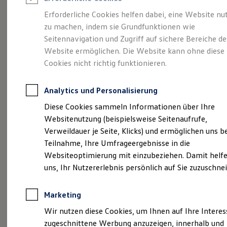
Reifenpakete
Leasing
Erforderliche Cookies helfen dabei, eine Website nu
Leasing-Angebote
zu machen, indem sie Grundfunktionen wie
Ihr Begleiter für Alltag
Gebrauchtwagen Leasing
Seitennavigation und Zugriff auf sichere Bereiche de
Junge Gebrauchtwagen-Leasing
Elektroauto Leasing
Website ermöglichen. Die Website kann ohne diese
und Freizeit.
Der T-
Kleinwagen-Leasing
Cookies nicht richtig funktionieren.
Leasing ohne Anzahlung
Cross.
Finanzierung
Autokredit mit Schlussrate
Analytics und Personalisierung
Versicherungen und Garantien
Kfz-Versicherung
Diese Cookies sammeln Informationen über Ihre
Restschuldversicherungen
Websitenutzung (beispielsweise Seitenaufrufe,
Garantien
Verweildauer je Seite, Klicks) und ermöglichen uns b
Wartungsverträge
Geschäftskunden
Teilnahme, Ihre Umfrageergebnisse in die
Professional Class bei Volkswagen
Websiteoptimierung mit einzubeziehen. Damit helfe
Großkunden
uns, Ihr Nutzererlebnis persönlich auf Sie zuzuschne
Behörden
Direktkunden
Sonderfahrzeuge
Marketing
Anpfiff zum Gewinn
(
Impressum & Rechtliches
)
Elektromobilität
Wir nutzen diese Cookies, um Ihnen auf Ihre Intere
Elektroautos
zugeschnittene Werbung anzuzeigen, innerhalb und
ID. Tutorials