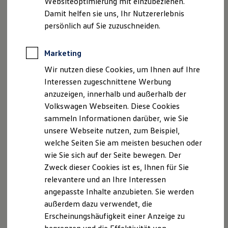
Websiteoptimierung mit einzubeziehen.
Elektrofahrzeugkonzepte
Damit helfen sie uns, Ihr Nutzererlebnis
ID. EVERY1
Reichweite
persönlich auf Sie zuzuschneiden.
Reichweite der ID. Modelle
Reichweite im Winter
Rekuperation
Marketing
Der neue ID.3 Neo
Laden
Wir nutzen diese Cookies, um Ihnen auf Ihre
Laden unterwegs
Laden Zuhause
Interessen zugeschnittene Werbung
So geht neu. Klar im Design. Stark im Alltag.
Ladestationen finden
anzuzeigen, innerhalb und außerhalb der
Entdecken Sie jetzt den neuen ID.3 Neo!
Ladezeitensimulator
Volkswagen Webseiten. Diese Cookies
Batterie
Sicherheit
Mehr zum ID.3 Neo erfahren
sammeln Informationen darüber, wie Sie
Garantie und Lebensdauer
unsere Webseite nutzen, zum Beispiel,
Nachhaltigkeit
welche Seiten Sie am meisten besuchen oder
Technologie
Kosten und Kauf
wie Sie sich auf der Seite bewegen. Der
Verbrauchskosten
Zweck dieser Cookies ist es, Ihnen für Sie
Kaufoptionen
relevantere und an Ihre Interessen
E-Auto-Förderung
Software und Konnektivität
angepasste Inhalte anzubieten. Sie werden
Die ID. Software 6
außerdem dazu verwendet, die
ID. Software Versionen und Updates
Erscheinungshäufigkeit einer Anzeige zu
Digitale Extras
Schnittstellen zu Ihrem ID.