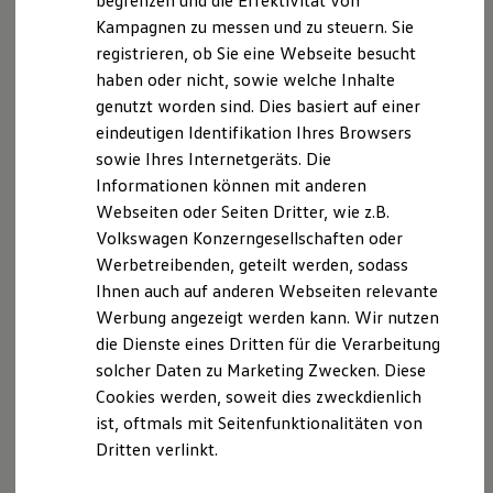
begrenzen und die Effektivität von
Hybridautos
Kampagnen zu messen und zu steuern. Sie
Marke und Erlebnis
registrieren, ob Sie eine Webseite besucht
Volkswagen R und R Experience
R-Modelle
haben oder nicht, sowie welche Inhalte
R Experience
Der T-Cross
genutzt worden sind. Dies basiert auf einer
Driving Experience
eindeutigen Identifikation Ihres Browsers
Volkswagen entdecken
Wendig, flexibel, vielseitig. Entdecken Sie den
Werkbesichtigung
sowie Ihres Internetgeräts. Die
Factory visit
T‑Cross.
Informationen können mit anderen
Lifestyle Shop
Webseiten oder Seiten Dritter, wie z.B.
T-Roc Kollektion
Mehr zum T-Cross erfahren
Golf Kollektion
Volkswagen Konzerngesellschaften oder
ID. Kollektion
Werbetreibenden, geteilt werden, sodass
Volkswagen Kollektion
Ihnen auch auf anderen Webseiten relevante
R-Kollektion
GTI Kollektion
Werbung angezeigt werden kann. Wir nutzen
Fußball Drop
die Dienste eines Dritten für die Verarbeitung
we drive football
solcher Daten zu Marketing Zwecken. Diese
#wedriveproud
Besitzer und Service
Cookies werden, soweit dies zweckdienlich
myVolkswagen
ist, oftmals mit Seitenfunktionalitäten von
Software Updates
Dritten verlinkt.
Service und Ersatzteile
Inspektion und HU/AU
Reparaturen und Checks