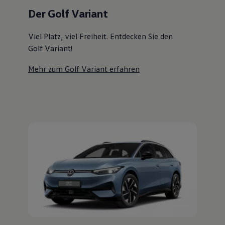
Magazin
Der Golf Variant
Lifestyle
Transport
Familie
Viel Platz, viel Freiheit. Entdecken Sie den
Elektromobilität
Golf Variant!
Volkswagen R
Pannen- und Unfallhilfe
Mehr zum Golf Variant erfahren
Volkswagen Kundenbetreuung