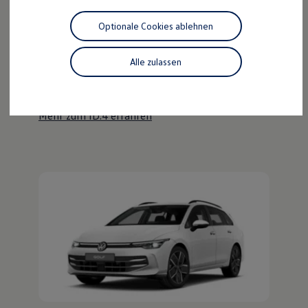
Motorenöl und Flüssigkeiten
Räder und Reifen
Optionale Cookies ablehnen
Pannen- und Unfallhilfe
Der ID.4
Economy Service
Volkswagen Teile
Alle zulassen
Kraftvoll wie ein SUV, nachhaltig wie ein ID.
Zubehör
Modellspezifisches Zubehör
Entdecken Sie den ID.4!
Schutz und Pflege
Transport
Mehr zum ID.4 erfahren
Entertainment und Elektronik
Individualisieren
Wallbox und Ladekabel
Digitale Extras
Dienste für Ihr Modell finden
Volkswagen Apps, Login und Shop
Handy und Fahrzeug verbinden
Updates für Software, Karten und Radio
Über Ihr Auto
Vorgängermodelle
Kundeninformationen
Volkswagen Kundenbetreuung
Warn- und Kontrollleuchten
Assistenzsysteme
Digitale Betriebsanleitung
Live Beratung