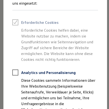
Reifenpakete
uns eingesetzt:
Leasing
Leasing-Angebote
Gebrauchtwagen Leasing
Junge Gebrauchtwagen-Leasing
Erforderliche Cookies
Elektroauto Leasing
Kleinwagen-Leasing
Erforderliche Cookies helfen dabei, eine
Leasing ohne Anzahlung
Der Polo
Website nutzbar zu machen, indem sie
Finanzierung
Autokredit mit Schlussrate
Grundfunktionen wie Seitennavigation und
Versicherungen und Garantien
Zugriff auf sichere Bereiche der Website
Kompakt, wendig und voller Möglichkeiten.
Kfz-Versicherung
ermöglichen. Die Website kann ohne diese
Entdecken Sie den Polo.
Restschuldversicherungen
Garantien
Cookies nicht richtig funktionieren.
Wartungsverträge
Mehr zum Polo erfahren
Geschäftskunden
Professional Class bei Volkswagen
Analytics und Personalisierung
Großkunden
Diese Cookies sammeln Informationen über
Behörden
Direktkunden
Ihre Websitenutzung (beispielsweise
Sonderfahrzeuge
Seitenaufrufe, Verweildauer je Seite, Klicks)
Anpfiff zum Gewinn
und ermöglichen uns bei Teilnahme, Ihre
Elektromobilität
Elektroautos
Umfrageergebnisse in die
ID. Tutorials