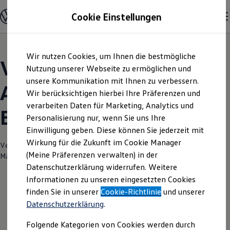
Modelle und Konfigurator
Cookie Einstellungen
Konfigurator
Modelle vergleichen
Konfiguration laden
Zum
Zum
Autosuche
Wir nutzen Cookies, um Ihnen die bestmögliche
Hauptinhalt
Footer
Elektroautos
Volkswagen Modelle |
springen
springen
Nutzung unserer Webseite zu ermöglichen und
ENERGY Sondermodelle
Nutzfahrzeuge
unsere Kommunikation mit Ihnen zu verbessern.
Autohaus Dittmar Mäke
SUV und CUV
Wir berücksichtigen hierbei Ihre Präferenzen und
Familienautos
verarbeiten Daten für Marketing, Analytics und
Kombis
Brand-Erbisdorf
Kompaktwagen
Personalisierung nur, wenn Sie uns Ihre
Sportwagen
Einwilligung geben. Diese können Sie jederzeit mit
Schnell verfügbare Fahrzeuge
Angebote und Produkte
Wirkung für die Zukunft im Cookie Manager
Verantwortlich für die Inhalte auf dieser Seite ist die Automobile Dittmar
Aktuelle Angebote
(Meine Präferenzen verwalten) in der
Mäke GmbH & Co. KG
(
Impressum & Rechtliches
)
E-Auto-Förderung
Datenschutzerklärung widerrufen. Weitere
Volkswagen Marktplatz
Informationen zu unseren eingesetzten Cookies
Die ENERGY Sondermodelle
Junge Gebrauchtwagen und Gebrauchtwagen
finden Sie in unserer
Cookie-Richtlinie
und unserer
Volkswagen Zertifizierte Gebrauchtwagen
Datenschutzerklärung
.
Elektromobilität bei Gebrauchtwagen
Zubehör- und Serviceangebote
Folgende Kategorien von Cookies werden durch
Saisonangebote