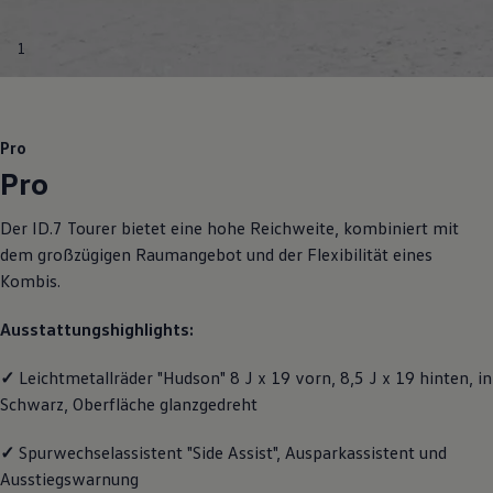
Motorenöl und Flüssigkeiten
Räder und Reifen
1
Pannen- und Unfallhilfe
Economy Service
Volkswagen Teile
Zubehör
Modellspezifisches Zubehör
Pro
Schutz und Pflege
Pro
Transport
Entertainment und Elektronik
Individualisieren
Der
ID.7 Tourer
bietet eine hohe Reichweite, kombiniert mit
Wallbox und Ladekabel
dem großzügigen Raumangebot und der Flexibilität eines
Digitale Extras
Dienste für Ihr Modell finden
Kombis.
Volkswagen Apps, Login und Shop
Handy und Fahrzeug verbinden
Ausstattungshighlights:
Updates für Software, Karten und Radio
Über Ihr Auto
Vorgängermodelle
✓
Leichtmetallräder "Hudson" 8 J x 19 vorn, 8,5 J x 19 hinten, in
Kundeninformationen
Schwarz, Oberfläche glanzgedreht
Volkswagen Kundenbetreuung
Warn- und Kontrollleuchten
✓
Spurwechselassistent "Side Assist", Ausparkassistent und
Assistenzsysteme
Digitale Betriebsanleitung
Ausstiegswarnung
Live Beratung