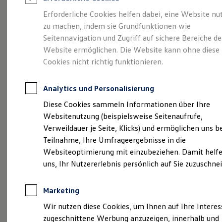
Reifenpakete
Leasing
Erforderliche Cookies helfen dabei, eine Website nu
Leasing-Angebote
zu machen, indem sie Grundfunktionen wie
Der ID.7 Tourer
Gebrauchtwagen Leasing
Seitennavigation und Zugriff auf sichere Bereiche de
Junge Gebrauchtwagen-Leasing
Elektroauto Leasing
Website ermöglichen. Die Website kann ohne diese
Kleinwagen-Leasing
Cookies nicht richtig funktionieren.
Leasing ohne Anzahlung
Finanzierung
Autokredit mit Schlussrate
Analytics und Personalisierung
Versicherungen und Garantien
Kfz-Versicherung
Diese Cookies sammeln Informationen über Ihre
Restschuldversicherungen
Websitenutzung (beispielsweise Seitenaufrufe,
Garantien
Verweildauer je Seite, Klicks) und ermöglichen uns b
Wartungsverträge
(
Impressum & Rechtliches
)
Geschäftskunden
Teilnahme, Ihre Umfrageergebnisse in die
Professional Class bei Volkswagen
Websiteoptimierung mit einzubeziehen. Damit helfe
Großkunden
uns, Ihr Nutzererlebnis persönlich auf Sie zuzuschne
Behörden
Direktkunden
Sonderfahrzeuge
Marketing
Anpfiff zum Gewinn
Probefahrt vereinbaren
Elektromobilität
Wir nutzen diese Cookies, um Ihnen auf Ihre Intere
Elektroautos
zugeschnittene Werbung anzuzeigen, innerhalb und
ID. Tutorials