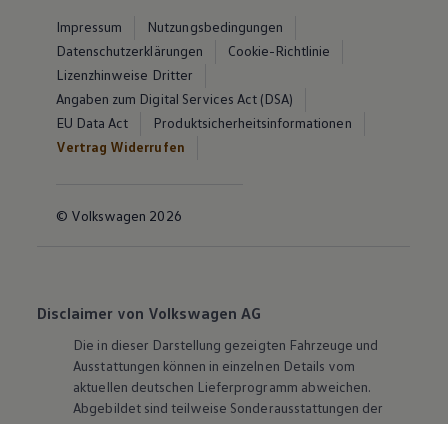
Impressum
Nutzungsbedingungen
Datenschutzerklärungen
Cookie-Richtlinie
Lizenzhinweise Dritter
Angaben zum Digital Services Act (DSA)
EU Data Act
Produktsicherheitsinformationen
Vertrag Widerrufen
© Volkswagen 2026
Disclaimer von Volkswagen AG
Die in dieser Darstellung gezeigten Fahrzeuge und
Ausstattungen können in einzelnen Details vom
aktuellen deutschen Lieferprogramm abweichen.
Abgebildet sind teilweise Sonderausstattungen der
Fahrzeuge gegen Mehrpreis.