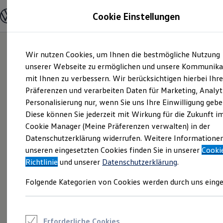
Modelle und Konfigurator
Cookie Einstellungen
Konfigurator
Modelle vergleichen
Konfiguration laden
Zum
Zum
Autosuche
Wir nutzen Cookies, um Ihnen die bestmögliche Nutzung
Hauptinhalt
Footer
Elektroautos
springen
springen
unserer Webseite zu ermöglichen und unsere Kommunika
ENERGY Sondermodelle
Nutzfahrzeuge
mit Ihnen zu verbessern. Wir berücksichtigen hierbei Ihr
SUV und CUV
Präferenzen und verarbeiten Daten für Marketing, Analyt
Familienautos
Personalisierung nur, wenn Sie uns Ihre Einwilligung gebe
Kombis
Kompaktwagen
Diese können Sie jederzeit mit Wirkung für die Zukunft i
Sportwagen
Cookie Manager (Meine Präferenzen verwalten) in der
Schnell verfügbare Fahrzeuge
Angebote und Produkte
Datenschutzerklärung widerrufen. Weitere Informatione
Aktuelle Angebote
unseren eingesetzten Cookies finden Sie in unserer
Cooki
E-Auto-Förderung
Richtlinie
und unserer
Datenschutzerklärung
.
Volkswagen Marktplatz
Die ENERGY Sondermodelle
Folgende Kategorien von Cookies werden durch uns einge
Junge Gebrauchtwagen und Gebrauchtwagen
Volkswagen Zertifizierte Gebrauchtwagen
Elektromobilität bei Gebrauchtwagen
Zubehör- und Serviceangebote
Saisonangebote
Erforderliche Cookies