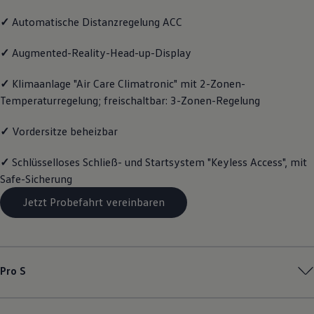
Magazin
✓
Automatische Distanzregelung ACC
Lifestyle
Transport
Familie
✓
Augmented-Reality-Head-up-Display
Elektromobilität
Volkswagen R
✓
Klimaanlage "Air Care Climatronic" mit 2-Zonen-
Pannen- und Unfallhilfe
Temperaturregelung; freischaltbar: 3-Zonen-Regelung
Volkswagen Kundenbetreuung
✓
Vordersitze beheizbar
✓
Schlüsselloses Schließ- und Startsystem "Keyless Access", mit
Safe-Sicherung
Jetzt Probefahrt vereinbaren
Pro S