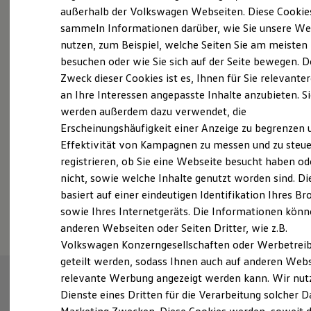
Elektrofahrzeugkonzepte
außerhalb der Volkswagen Webseiten. Diese Cookie
ID. EVERY1
sammeln Informationen darüber, wie Sie unsere We
Reichweite
nutzen, zum Beispiel, welche Seiten Sie am meisten
Fahrzeugangebot anfordern
Reichweite der ID. Modelle
Reichweite im Winter
besuchen oder wie Sie sich auf der Seite bewegen. D
Rekuperation
Zweck dieser Cookies ist es, Ihnen für Sie relevante
Laden
an Ihre Interessen angepasste Inhalte anzubieten. S
Laden unterwegs
Laden Zuhause
werden außerdem dazu verwendet, die
Ladestationen finden
Servicetermin buchen
Erscheinungshäufigkeit einer Anzeige zu begrenzen 
Ladezeitensimulator
Effektivität von Kampagnen zu messen und zu steue
Batterie
Sicherheit
registrieren, ob Sie eine Webseite besucht haben od
Garantie und Lebensdauer
nicht, sowie welche Inhalte genutzt worden sind. Di
Nachhaltigkeit
basiert auf einer eindeutigen Identifikation Ihres B
Technologie
Serviceanfrage stellen
Kosten und Kauf
sowie Ihres Internetgeräts. Die Informationen kön
Verbrauchskosten
anderen Webseiten oder Seiten Dritter, wie z.B.
Kaufoptionen
Volkswagen Konzerngesellschaften oder Werbetrei
E-Auto-Förderung
Software und Konnektivität
geteilt werden, sodass Ihnen auch auf anderen Web
Die ID. Software 6
relevante Werbung angezeigt werden kann. Wir nut
ID. Software Versionen und Updates
Dienste eines Dritten für die Verarbeitung solcher D
Digitale Extras
Schnittstellen zu Ihrem ID.