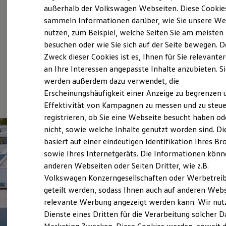
Elektrofahrzeugkonzepte
außerhalb der Volkswagen Webseiten. Diese Cookie
ID. EVERY1
sammeln Informationen darüber, wie Sie unsere We
Reichweite
nutzen, zum Beispiel, welche Seiten Sie am meisten
Reichweite der ID. Modelle
Reichweite im Winter
besuchen oder wie Sie sich auf der Seite bewegen. D
Rekuperation
Zweck dieser Cookies ist es, Ihnen für Sie relevante
Laden
an Ihre Interessen angepasste Inhalte anzubieten. S
Laden unterwegs
Laden Zuhause
werden außerdem dazu verwendet, die
(
Impressum & Rechtliches
)
Ladestationen finden
Erscheinungshäufigkeit einer Anzeige zu begrenzen 
Ladezeitensimulator
Effektivität von Kampagnen zu messen und zu steue
Batterie
Sicherheit
registrieren, ob Sie eine Webseite besucht haben od
Garantie und Lebensdauer
nicht, sowie welche Inhalte genutzt worden sind. Di
Nachhaltigkeit
basiert auf einer eindeutigen Identifikation Ihres B
Technologie
Kosten und Kauf
sowie Ihres Internetgeräts. Die Informationen kön
Verbrauchskosten
anderen Webseiten oder Seiten Dritter, wie z.B.
Kaufoptionen
Volkswagen Konzerngesellschaften oder Werbetrei
E-Auto-Förderung
Software und Konnektivität
geteilt werden, sodass Ihnen auch auf anderen Web
Die ID. Software 6
relevante Werbung angezeigt werden kann. Wir nut
ID. Software Versionen und Updates
Dienste eines Dritten für die Verarbeitung solcher D
Digitale Extras
Schnittstellen zu Ihrem ID.