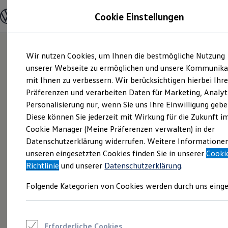
Modelle und Konfigurator
Cookie Einstellungen
Konfigurator
Modelle vergleichen
Konfiguration laden
Zum
Zum
Autosuche
Wir nutzen Cookies, um Ihnen die bestmögliche Nutzung
Hauptinhalt
Footer
Elektroautos
springen
springen
unserer Webseite zu ermöglichen und unsere Kommunika
ENERGY Sondermodelle
Nutzfahrzeuge
mit Ihnen zu verbessern. Wir berücksichtigen hierbei Ihr
SUV und CUV
Präferenzen und verarbeiten Daten für Marketing, Analyt
Familienautos
Personalisierung nur, wenn Sie uns Ihre Einwilligung gebe
Kombis
Kompaktwagen
Diese können Sie jederzeit mit Wirkung für die Zukunft i
Sportwagen
Cookie Manager (Meine Präferenzen verwalten) in der
Schnell verfügbare Fahrzeuge
Angebote und Produkte
Datenschutzerklärung widerrufen. Weitere Informatione
Aktuelle Angebote
unseren eingesetzten Cookies finden Sie in unserer
Cooki
E-Auto-Förderung
Richtlinie
und unserer
Datenschutzerklärung
.
Volkswagen Marktplatz
Die ENERGY Sondermodelle
Folgende Kategorien von Cookies werden durch uns einge
Junge Gebrauchtwagen und Gebrauchtwagen
Volkswagen Zertifizierte Gebrauchtwagen
Elektromobilität bei Gebrauchtwagen
Zubehör- und Serviceangebote
Saisonangebote
Erforderliche Cookies