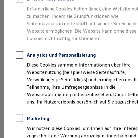
Reifenpakete
Leasing
Erforderliche Cookies helfen dabei, eine Website nu
Leasing-Angebote
zu machen, indem sie Grundfunktionen wie
Willkommen
in
Gebrauchtwagen Leasing
Seitennavigation und Zugriff auf sichere Bereiche de
Junge Gebrauchtwagen-Leasing
Elektroauto Leasing
Website ermöglichen. Die Website kann ohne diese
unseren
Kleinwagen-Leasing
Cookies nicht richtig funktionieren.
Leasing ohne Anzahlung
Autohäusern
Finanzierung
Autokredit mit Schlussrate
Analytics und Personalisierung
Versicherungen und Garantien
Kfz-Versicherung
Diese Cookies sammeln Informationen über Ihre
Restschuldversicherungen
Websitenutzung (beispielsweise Seitenaufrufe,
Garantien
Verweildauer je Seite, Klicks) und ermöglichen uns b
Wartungsverträge
Geschäftskunden
Teilnahme, Ihre Umfrageergebnisse in die
Professional Class bei Volkswagen
Websiteoptimierung mit einzubeziehen. Damit helfe
Großkunden
uns, Ihr Nutzererlebnis persönlich auf Sie zuzuschne
Behörden
Direktkunden
Sonderfahrzeuge
Marketing
Anpfiff zum Gewinn
Elektromobilität
Wir nutzen diese Cookies, um Ihnen auf Ihre Intere
Elektroautos
zugeschnittene Werbung anzuzeigen, innerhalb und
ID. Tutorials