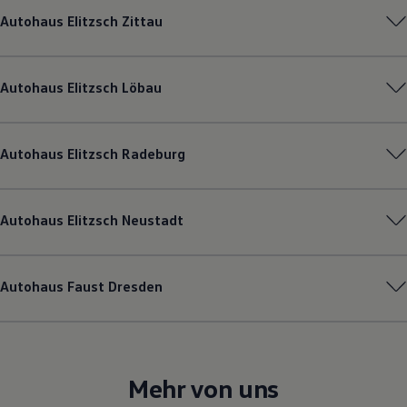
Magazin
Autohaus Elitzsch Zittau
Lifestyle
Transport
Familie
Elektromobilität
Autohaus Elitzsch Löbau
Volkswagen R
Pannen- und Unfallhilfe
Volkswagen Kundenbetreuung
Autohaus Elitzsch Radeburg
Autohaus Elitzsch Neustadt
Autohaus Faust Dresden
Mehr von uns