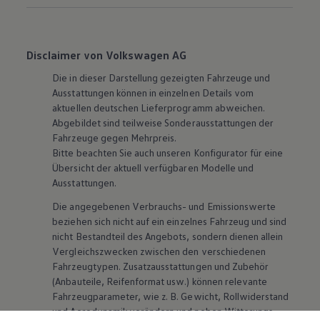
Disclaimer von Volkswagen AG
Die in dieser Darstellung gezeigten Fahrzeuge und
Ausstattungen können in einzelnen Details vom
aktuellen deutschen Lieferprogramm abweichen.
Abgebildet sind teilweise Sonderausstattungen der
Fahrzeuge gegen Mehrpreis.
Bitte beachten Sie auch unseren Konfigurator für eine
Übersicht der aktuell verfügbaren Modelle und
Ausstattungen.
Die angegebenen Verbrauchs- und Emissionswerte
beziehen sich nicht auf ein einzelnes Fahrzeug und sind
nicht Bestandteil des Angebots, sondern dienen allein
Vergleichszwecken zwischen den verschiedenen
Fahrzeugtypen. Zusatzausstattungen und
Zubehör
(Anbauteile, Reifenformat usw.) können relevante
Fahrzeugparameter, wie
z. B.
Gewicht, Rollwiderstand
und Aerodynamik verändern und neben Witterungs-