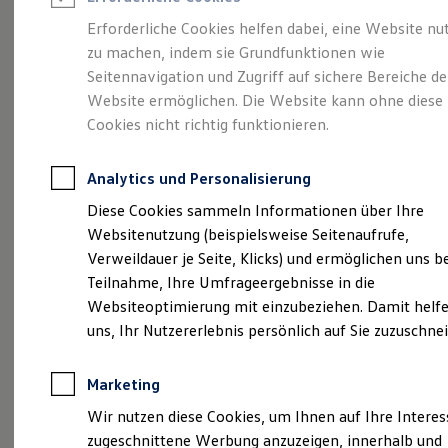
Reifenpakete
Leasing
Erforderliche Cookies helfen dabei, eine Website nu
Leasing-Angebote
zu machen, indem sie Grundfunktionen wie
Die ENERGY
Gebrauchtwagen Leasing
Seitennavigation und Zugriff auf sichere Bereiche de
Junge Gebrauchtwagen-Leasing
Elektroauto Leasing
Website ermöglichen. Die Website kann ohne diese
Sondermodelle
Kleinwagen-Leasing
Cookies nicht richtig funktionieren.
Leasing ohne Anzahlung
Finanzierung
Autokredit mit Schlussrate
Analytics und Personalisierung
Versicherungen und Garantien
Kfz-Versicherung
Diese Cookies sammeln Informationen über Ihre
Restschuldversicherungen
Websitenutzung (beispielsweise Seitenaufrufe,
Garantien
Verweildauer je Seite, Klicks) und ermöglichen uns b
Wartungsverträge
Geschäftskunden
Teilnahme, Ihre Umfrageergebnisse in die
Professional Class bei Volkswagen
Websiteoptimierung mit einzubeziehen. Damit helfe
Großkunden
uns, Ihr Nutzererlebnis persönlich auf Sie zuzuschne
Behörden
Direktkunden
Sonderfahrzeuge
Marketing
Anpfiff zum Gewinn
Elektromobilität
(
Impressum & Rechtliches
)
Wir nutzen diese Cookies, um Ihnen auf Ihre Intere
Elektroautos
zugeschnittene Werbung anzuzeigen, innerhalb und
ID. Tutorials