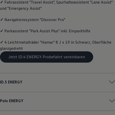
✓
Fahrassistent "Travel Assist", Spurhalteassistent "Lane Assist"
Magazin
und "Emergency Assist"
Lifestyle
Transport
Familie
✓
Navigationssystem "Discover Pro"
Elektromobilität
Volkswagen R
✓
Parkassistent "Park Assist Plus" inkl. Einparkhilfe
Pannen- und Unfallhilfe
Volkswagen Kundenbetreuung
✓
4 Leichtmetallräder "Hamar" 8 J x 19 in Schwarz, Oberfläche
glanzgedreht
Jetzt ID.4 ENERGY-Probefahrt vereinbaren
ID.5
ENERGY
Polo
ENERGY