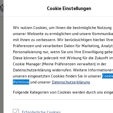
Modelle und Konfigurator
Cookie Einstellungen
Konfigurator
Modelle vergleichen
Konfiguration laden
Zum
Zum
Autosuche
Wir nutzen Cookies, um Ihnen die bestmögliche Nutzung
Hauptinhalt
Footer
Elektroautos
springen
springen
unserer Webseite zu ermöglichen und unsere Kommunika
ENERGY Sondermodelle
Nutzfahrzeuge
mit Ihnen zu verbessern. Wir berücksichtigen hierbei Ihr
SUV und CUV
Präferenzen und verarbeiten Daten für Marketing, Analyt
Familienautos
Personalisierung nur, wenn Sie uns Ihre Einwilligung gebe
Kombis
Kompaktwagen
Diese können Sie jederzeit mit Wirkung für die Zukunft i
Sportwagen
Cookie Manager (Meine Präferenzen verwalten) in der
Schnell verfügbare Fahrzeuge
Angebote und Produkte
Datenschutzerklärung widerrufen. Weitere Informatione
Aktuelle Angebote
unseren eingesetzten Cookies finden Sie in unserer
Cooki
E-Auto-Förderung
Richtlinie
und unserer
Datenschutzerklärung
.
Volkswagen Marktplatz
Die ENERGY Sondermodelle
Folgende Kategorien von Cookies werden durch uns einge
Junge Gebrauchtwagen und Gebrauchtwagen
Volkswagen Zertifizierte Gebrauchtwagen
Elektromobilität bei Gebrauchtwagen
Zubehör- und Serviceangebote
Saisonangebote
Erforderliche Cookies