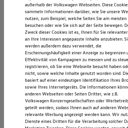
Elektrofahrzeugkonzepte
außerhalb der Volkswagen Webseiten. Diese Cookie
ID. EVERY1
sammeln Informationen darüber, wie Sie unsere We
Reichweite
nutzen, zum Beispiel, welche Seiten Sie am meisten
Reichweite der ID. Modelle
Reichweite im Winter
besuchen oder wie Sie sich auf der Seite bewegen. D
Probefahrt vereinbaren
Rekuperation
Zweck dieser Cookies ist es, Ihnen für Sie relevante
Laden
an Ihre Interessen angepasste Inhalte anzubieten. S
Laden unterwegs
Laden Zuhause
werden außerdem dazu verwendet, die
Ladestationen finden
Erscheinungshäufigkeit einer Anzeige zu begrenzen 
Ladezeitensimulator
Fahrzeugangebot anfordern
Effektivität von Kampagnen zu messen und zu steue
Batterie
Sicherheit
registrieren, ob Sie eine Webseite besucht haben od
Garantie und Lebensdauer
nicht, sowie welche Inhalte genutzt worden sind. Di
Nachhaltigkeit
basiert auf einer eindeutigen Identifikation Ihres B
Technologie
Kosten und Kauf
sowie Ihres Internetgeräts. Die Informationen kön
Servicetermin buchen
Verbrauchskosten
anderen Webseiten oder Seiten Dritter, wie z.B.
Kaufoptionen
Volkswagen Konzerngesellschaften oder Werbetrei
E-Auto-Förderung
Software und Konnektivität
geteilt werden, sodass Ihnen auch auf anderen Web
Die ID. Software 6
relevante Werbung angezeigt werden kann. Wir nut
ID. Software Versionen und Updates
Serviceanfrage stellen
Dienste eines Dritten für die Verarbeitung solcher D
Digitale Extras
Schnittstellen zu Ihrem ID.