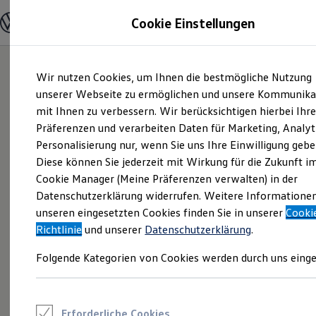
Modelle und Konfigurator
Cookie Einstellungen
Konfigurator
Modelle vergleichen
Konfiguration laden
Zum
Zum
Autosuche
Wir nutzen Cookies, um Ihnen die bestmögliche Nutzung
Hauptinhalt
Footer
Elektroautos
springen
springen
unserer Webseite zu ermöglichen und unsere Kommunika
ENERGY Sondermodelle
Nutzfahrzeuge
mit Ihnen zu verbessern. Wir berücksichtigen hierbei Ihr
SUV und CUV
Präferenzen und verarbeiten Daten für Marketing, Analyt
Familienautos
Personalisierung nur, wenn Sie uns Ihre Einwilligung gebe
Kombis
Kompaktwagen
Diese können Sie jederzeit mit Wirkung für die Zukunft i
Sportwagen
Cookie Manager (Meine Präferenzen verwalten) in der
Schnell verfügbare Fahrzeuge
Angebote und Produkte
Datenschutzerklärung widerrufen. Weitere Informatione
Aktuelle Angebote
unseren eingesetzten Cookies finden Sie in unserer
Cooki
E-Auto-Förderung
Richtlinie
und unserer
Datenschutzerklärung
.
Volkswagen Marktplatz
Die ENERGY Sondermodelle
Folgende Kategorien von Cookies werden durch uns einge
Junge Gebrauchtwagen und Gebrauchtwagen
Volkswagen Zertifizierte Gebrauchtwagen
Elektromobilität bei Gebrauchtwagen
Zubehör- und Serviceangebote
Saisonangebote
Erforderliche Cookies