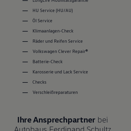
LongLife
Mobilitätsgarantie
HU
Service
(
HU/AU
)
Öl
Service
Klimaanlagen-Check
Räder und Reifen
Service
Volkswagen
Clever Repair®
Batterie-Check
Karosserie und Lack
Service
Checks
Verschleißreparaturen
Ihre Ansprechpartner
bei
Autohaus Ferdinand Schultz