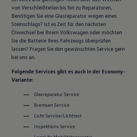
Magazin
von Verschleißteilen bis hin zu Reparaturen.
Lifestyle
Benötigen Sie eine Glasreparatur wegen eines
Transport
Familie
Steinschlags? Ist es Zeit für den nächsten
Elektromobilität
Ölwechsel bei Ihrem
Volkswagen
oder möchten
Volkswagen R
Pannen- und Unfallhilfe
Sie die Batterie Ihres Fahrzeugs überprüfen
Volkswagen Kundenbetreuung
lassen? Fragen Sie den gewünschten
Service
gern
bei uns an.
Folgende Services gibt es auch in der Economy-
Variante:
Glasreparatur
Service
Bremsen
Service
Licht
Service
/Lichttest
Inspektions
Service