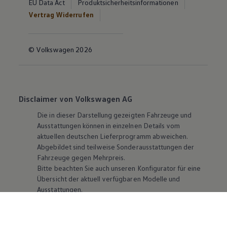
EU Data Act
Produktsicherheitsinformationen
Vertrag Widerrufen
© Volkswagen 2026
Disclaimer von Volkswagen AG
Die in dieser Darstellung gezeigten Fahrzeuge und
Ausstattungen können in einzelnen Details vom
aktuellen deutschen Lieferprogramm abweichen.
Abgebildet sind teilweise Sonderausstattungen der
Fahrzeuge gegen Mehrpreis.
Bitte beachten Sie auch unseren Konfigurator für eine
Übersicht der aktuell verfügbaren Modelle und
Ausstattungen.
Die angegebenen Verbrauchs- und Emissionswerte
beziehen sich nicht auf ein einzelnes Fahrzeug und sind