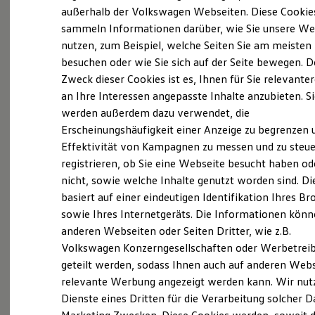
Elektrofahrzeugkonzepte
außerhalb der Volkswagen Webseiten. Diese Cookie
ID. EVERY1
sammeln Informationen darüber, wie Sie unsere We
(
Impressum & Rechtliches
)
Reichweite
nutzen, zum Beispiel, welche Seiten Sie am meisten
Reichweite der ID. Modelle
Reichweite im Winter
Was ist der Economy Service
besuchen oder wie Sie sich auf der Seite bewegen. D
Rekuperation
Zweck dieser Cookies ist es, Ihnen für Sie relevante
und wer kann ihn nutzen?
Laden
an Ihre Interessen angepasste Inhalte anzubieten. S
Laden unterwegs
Laden Zuhause
werden außerdem dazu verwendet, die
Ältere Volkswagen haben einen anderen
Ladestationen finden
Erscheinungshäufigkeit einer Anzeige zu begrenzen 
Ladezeitensimulator
Servicebedarf als neue Fahrzeuge. Der Economy
Effektivität von Kampagnen zu messen und zu steue
Batterie
Service ist speziell für Volkswagen Modelle
Sicherheit
registrieren, ob Sie eine Webseite besucht haben od
entwickelt worden, die älter als vier Jahre sind. Er
Garantie und Lebensdauer
nicht, sowie welche Inhalte genutzt worden sind. Di
Nachhaltigkeit
bietet Ihnen ein vielfältiges Leistungsspektrum mit
basiert auf einer eindeutigen Identifikation Ihres B
Technologie
zeitwertgerechtem Service und hoher
Kosten und Kauf
sowie Ihres Internetgeräts. Die Informationen kön
Ersatzteilqualität. Die Leistungen sind durch
Verbrauchskosten
anderen Webseiten oder Seiten Dritter, wie z.B.
Kaufoptionen
Fachwissen, Volkswagen Teile und langjährige
Volkswagen Konzerngesellschaften oder Werbetrei
E-Auto-Förderung
Erfahrung genau auf Ihr Fahrzeug abgestimmt und
Software und Konnektivität
geteilt werden, sodass Ihnen auch auf anderen Web
decken nahezu alle Services ab. Die Preise sind
Die ID. Software 6
relevante Werbung angezeigt werden kann. Wir nut
ID. Software Versionen und Updates
speziell auf das Alter Ihres Fahrzeugs ausgelegt. Bei
Dienste eines Dritten für die Verarbeitung solcher D
Digitale Extras
der Durchführung der im Serviceplan
Schnittstellen zu Ihrem ID.