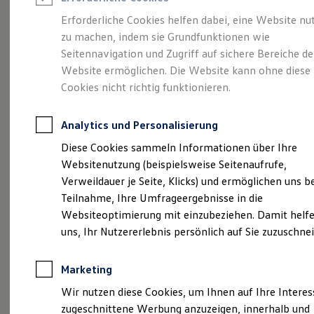
Reifenpakete
Leasing
Erforderliche Cookies helfen dabei, eine Website nu
Leasing-Angebote
zu machen, indem sie Grundfunktionen wie
Volkswagen Economy
Gebrauchtwagen Leasing
Seitennavigation und Zugriff auf sichere Bereiche de
Junge Gebrauchtwagen-Leasing
Elektroauto Leasing
Website ermöglichen. Die Website kann ohne diese
Service
Rabattaktion
Kleinwagen-Leasing
Cookies nicht richtig funktionieren.
Leasing ohne Anzahlung
Finanzierung
Autokredit mit Schlussrate
Analytics und Personalisierung
Versicherungen und Garantien
Kfz-Versicherung
Diese Cookies sammeln Informationen über Ihre
Restschuldversicherungen
Websitenutzung (beispielsweise Seitenaufrufe,
Garantien
Verweildauer je Seite, Klicks) und ermöglichen uns b
Wartungsverträge
Geschäftskunden
Teilnahme, Ihre Umfrageergebnisse in die
Professional Class bei Volkswagen
Websiteoptimierung mit einzubeziehen. Damit helfe
Großkunden
uns, Ihr Nutzererlebnis persönlich auf Sie zuzuschne
Behörden
Direktkunden
Sonderfahrzeuge
Marketing
Anpfiff zum Gewinn
Elektromobilität
Wir nutzen diese Cookies, um Ihnen auf Ihre Intere
Elektroautos
zugeschnittene Werbung anzuzeigen, innerhalb und
ID. Tutorials