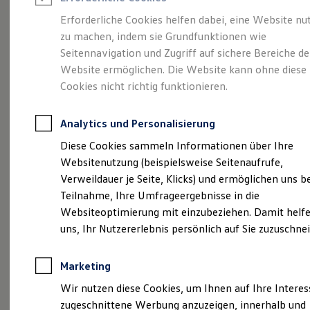
Reifenpakete
Leasing
Erforderliche Cookies helfen dabei, eine Website nu
Leasing-Angebote
zu machen, indem sie Grundfunktionen wie
Gepflegt, geprüft und
Gebrauchtwagen Leasing
Seitennavigation und Zugriff auf sichere Bereiche de
Junge Gebrauchtwagen-Leasing
Elektroauto Leasing
Website ermöglichen. Die Website kann ohne diese
für gut befunden.
Kleinwagen-Leasing
Cookies nicht richtig funktionieren.
Leasing ohne Anzahlung
Volkswagen
Finanzierung
Autokredit mit Schlussrate
Analytics und Personalisierung
Versicherungen und Garantien
Zertifizierte
Kfz-Versicherung
Diese Cookies sammeln Informationen über Ihre
Restschuldversicherungen
Websitenutzung (beispielsweise Seitenaufrufe,
Garantien
Gebrauchtwagen.
Verweildauer je Seite, Klicks) und ermöglichen uns b
Wartungsverträge
Geschäftskunden
Teilnahme, Ihre Umfrageergebnisse in die
Professional Class bei Volkswagen
Websiteoptimierung mit einzubeziehen. Damit helfe
Großkunden
uns, Ihr Nutzererlebnis persönlich auf Sie zuzuschne
Behörden
Direktkunden
Sonderfahrzeuge
Marketing
Anpfiff zum Gewinn
Elektromobilität
Wir nutzen diese Cookies, um Ihnen auf Ihre Intere
Elektroautos
zugeschnittene Werbung anzuzeigen, innerhalb und
ID. Tutorials