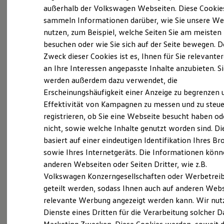
Elektrofahrzeugkonzepte
außerhalb der Volkswagen Webseiten. Diese Cookie
ID. EVERY1
sammeln Informationen darüber, wie Sie unsere We
Reichweite
nutzen, zum Beispiel, welche Seiten Sie am meisten
Reichweite der ID. Modelle
(
Impressum & Rechtliches
)
Reichweite im Winter
besuchen oder wie Sie sich auf der Seite bewegen. D
Rekuperation
Zweck dieser Cookies ist es, Ihnen für Sie relevante
Laden
an Ihre Interessen angepasste Inhalte anzubieten. S
Laden unterwegs
Laden Zuhause
werden außerdem dazu verwendet, die
Ladestationen finden
Erscheinungshäufigkeit einer Anzeige zu begrenzen 
Ladezeitensimulator
Ganz selbstverständlich.
Das
Effektivität von Kampagnen zu messen und zu steue
Batterie
Sicherheit
Gebrauchtwagen
-
registrieren, ob Sie eine Webseite besucht haben od
Garantie und Lebensdauer
nicht, sowie welche Inhalte genutzt worden sind. Di
Leistungsversprechen.
Nachhaltigkeit
basiert auf einer eindeutigen Identifikation Ihres B
Technologie
Kosten und Kauf
sowie Ihres Internetgeräts. Die Informationen kön
Verbrauchskosten
Rundum sicher: der 360°
Gebrauchtwagen
-
anderen Webseiten oder Seiten Dritter, wie z.B.
Kaufoptionen
Check
Volkswagen Konzerngesellschaften oder Werbetrei
E-Auto-Förderung
Software und Konnektivität
geteilt werden, sodass Ihnen auch auf anderen Web
Die ID. Software 6
Bevor ein
Volkswagen
Zertifizierter
relevante Werbung angezeigt werden kann. Wir nut
ID. Software Versionen und Updates
Gebrauchtwagen
an unsere Kunden
Dienste eines Dritten für die Verarbeitung solcher D
Digitale Extras
Schnittstellen zu Ihrem ID.
übergeben wird, prüfen wir den Zustand