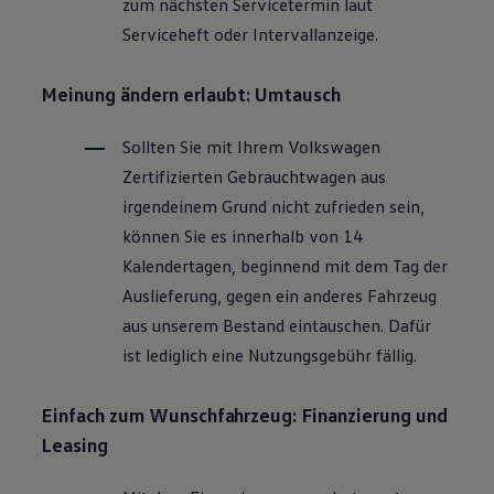
zum nächsten Servicetermin laut
Magazin
Serviceheft oder Intervallanzeige.
Lifestyle
Transport
Familie
Meinung ändern erlaubt: Umtausch
Elektromobilität
Volkswagen R
Pannen- und Unfallhilfe
Sollten Sie mit Ihrem
Volkswagen
Volkswagen Kundenbetreuung
Zertifizierten
Gebrauchtwagen
aus
irgendeinem Grund nicht zufrieden sein,
können Sie es innerhalb von 14
Kalendertagen, beginnend mit dem Tag der
Auslieferung, gegen ein anderes Fahrzeug
aus unserem Bestand eintauschen. Dafür
ist lediglich eine Nutzungsgebühr fällig.
Einfach zum Wunschfahrzeug: Finanzierung und
Leasing