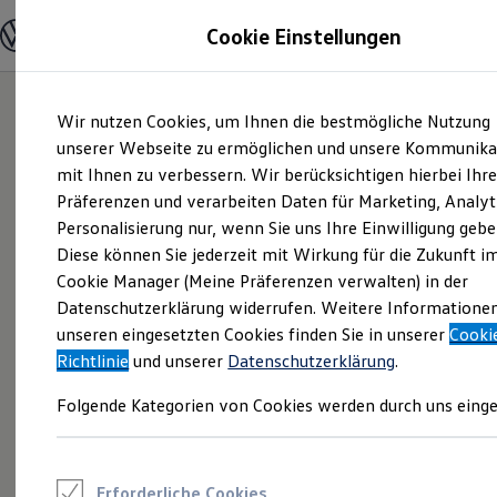
Modelle und Konfigurator
Cookie Einstellungen
Konfigurator
Modelle vergleichen
Konfiguration laden
Zum
Zum
Autosuche
Wir nutzen Cookies, um Ihnen die bestmögliche Nutzung
Hauptinhalt
Footer
Elektroautos
springen
springen
unserer Webseite zu ermöglichen und unsere Kommunika
ENERGY Sondermodelle
Nutzfahrzeuge
mit Ihnen zu verbessern. Wir berücksichtigen hierbei Ihr
SUV und CUV
Präferenzen und verarbeiten Daten für Marketing, Analyt
Familienautos
Personalisierung nur, wenn Sie uns Ihre Einwilligung gebe
Kombis
Kompaktwagen
Diese können Sie jederzeit mit Wirkung für die Zukunft i
Sportwagen
Cookie Manager (Meine Präferenzen verwalten) in der
Schnell verfügbare Fahrzeuge
Angebote und Produkte
Datenschutzerklärung widerrufen. Weitere Informatione
Aktuelle Angebote
unseren eingesetzten Cookies finden Sie in unserer
Cooki
E-Auto-Förderung
Richtlinie
und unserer
Datenschutzerklärung
.
Volkswagen Marktplatz
Die ENERGY Sondermodelle
Folgende Kategorien von Cookies werden durch uns einge
Junge Gebrauchtwagen und Gebrauchtwagen
Volkswagen Zertifizierte Gebrauchtwagen
Elektromobilität bei Gebrauchtwagen
Zubehör- und Serviceangebote
Saisonangebote
Erforderliche Cookies