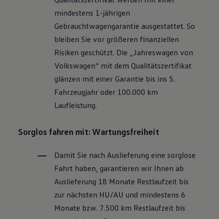
Motorenöl und Flüssigkeiten
mindestens 1-jährigen
Räder und Reifen
Pannen- und Unfallhilfe
Gebrauchtwagengarantie ausgestattet. So
Economy Service
bleiben Sie vor größeren finanziellen
Volkswagen Teile
Zubehör
Risiken geschützt. Die „Jahreswagen von
Modellspezifisches Zubehör
Volkswagen
“ mit dem Qualitätszertifikat
Schutz und Pflege
Transport
glänzen mit einer Garantie bis ins 5.
Entertainment und Elektronik
Fahrzeugjahr oder 100.000 km
Individualisieren
Wallbox und Ladekabel
Laufleistung.
Digitale Extras
Dienste für Ihr Modell finden
Volkswagen Apps, Login und Shop
Sorglos fahren mit: Wartungsfreiheit
Handy und Fahrzeug verbinden
Updates für Software, Karten und Radio
Damit Sie nach Auslieferung eine sorglose
Über Ihr Auto
Vorgängermodelle
Fahrt haben, garantieren wir Ihnen ab
Kundeninformationen
Auslieferung 18 Monate Restlaufzeit bis
Volkswagen Kundenbetreuung
Warn- und Kontrollleuchten
zur nächsten
HU/AU
und mindestens 6
Assistenzsysteme
Monate bzw. 7.500 km Restlaufzeit bis
Digitale Betriebsanleitung
Live Beratung