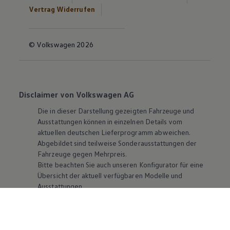
Vertrag Widerrufen
© Volkswagen 2026
Disclaimer von Volkswagen AG
Die in dieser Darstellung gezeigten Fahrzeuge und
Ausstattungen können in einzelnen Details vom
aktuellen deutschen Lieferprogramm abweichen.
Abgebildet sind teilweise Sonderausstattungen der
Fahrzeuge gegen Mehrpreis.
Bitte beachten Sie auch unseren Konfigurator für eine
Übersicht der aktuell verfügbaren Modelle und
Ausstattungen.
Die angegebenen Verbrauchs- und Emissionswerte
beziehen sich nicht auf ein einzelnes Fahrzeug und sind
nicht Bestandteil des Angebots, sondern dienen allein