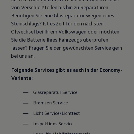
Magazin
von Verschleißteilen bis hin zu Reparaturen.
Lifestyle
Benötigen Sie eine Glasreparatur wegen eines
Transport
Familie
Steinschlags? Ist es Zeit für den nächsten
Elektromobilität
Ölwechsel bei Ihrem
Volkswagen
oder möchten
Volkswagen R
Pannen- und Unfallhilfe
Sie die Batterie Ihres Fahrzeugs überprüfen
Volkswagen Kundenbetreuung
lassen? Fragen Sie den gewünschten
Service
gern
bei uns an.
Folgende Services gibt es auch in der Economy-
Variante:
Glasreparatur
Service
Bremsen
Service
Licht
Service
/Lichttest
Inspektions
Service