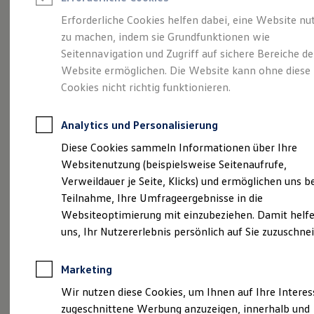
Reifenpakete
Leasing
Erforderliche Cookies helfen dabei, eine Website nu
Leasing-Angebote
zu machen, indem sie Grundfunktionen wie
Volkswagen Economy
Gebrauchtwagen Leasing
Seitennavigation und Zugriff auf sichere Bereiche de
Junge Gebrauchtwagen-Leasing
Elektroauto Leasing
Website ermöglichen. Die Website kann ohne diese
Service
Rabattaktion
Kleinwagen-Leasing
Cookies nicht richtig funktionieren.
Leasing ohne Anzahlung
Finanzierung
Autokredit mit Schlussrate
Analytics und Personalisierung
Versicherungen und Garantien
Kfz-Versicherung
Diese Cookies sammeln Informationen über Ihre
Restschuldversicherungen
Websitenutzung (beispielsweise Seitenaufrufe,
Garantien
Verweildauer je Seite, Klicks) und ermöglichen uns b
Wartungsverträge
Geschäftskunden
Teilnahme, Ihre Umfrageergebnisse in die
Professional Class bei Volkswagen
Websiteoptimierung mit einzubeziehen. Damit helfe
Großkunden
uns, Ihr Nutzererlebnis persönlich auf Sie zuzuschne
Behörden
Direktkunden
Sonderfahrzeuge
Marketing
Anpfiff zum Gewinn
Elektromobilität
Wir nutzen diese Cookies, um Ihnen auf Ihre Intere
Elektroautos
zugeschnittene Werbung anzuzeigen, innerhalb und
ID. Tutorials