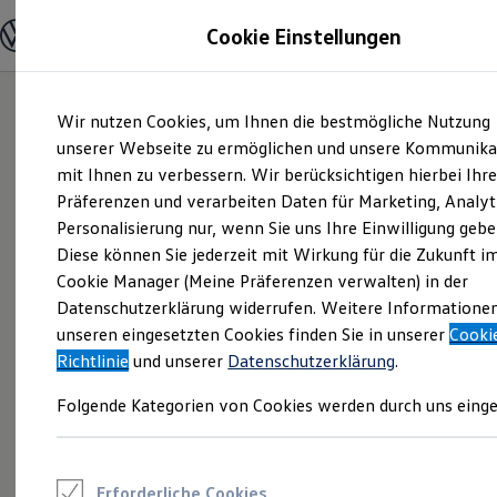
Modelle und Konfigurator
Cookie Einstellungen
Konfigurator
Modelle vergleichen
Konfiguration laden
Zum
Zum
Autosuche
Wir nutzen Cookies, um Ihnen die bestmögliche Nutzung
Hauptinhalt
Footer
Elektroautos
springen
springen
unserer Webseite zu ermöglichen und unsere Kommunika
ENERGY Sondermodelle
Nutzfahrzeuge
mit Ihnen zu verbessern. Wir berücksichtigen hierbei Ihr
SUV und CUV
Präferenzen und verarbeiten Daten für Marketing, Analyt
Familienautos
Personalisierung nur, wenn Sie uns Ihre Einwilligung gebe
Kombis
Kompaktwagen
Diese können Sie jederzeit mit Wirkung für die Zukunft i
Sportwagen
Cookie Manager (Meine Präferenzen verwalten) in der
Schnell verfügbare Fahrzeuge
Angebote und Produkte
Datenschutzerklärung widerrufen. Weitere Informatione
Aktuelle Angebote
unseren eingesetzten Cookies finden Sie in unserer
Cooki
E-Auto-Förderung
Richtlinie
und unserer
Datenschutzerklärung
.
Volkswagen Marktplatz
Die ENERGY Sondermodelle
Folgende Kategorien von Cookies werden durch uns einge
Junge Gebrauchtwagen und Gebrauchtwagen
Volkswagen Zertifizierte Gebrauchtwagen
Elektromobilität bei Gebrauchtwagen
Zubehör- und Serviceangebote
Saisonangebote
Erforderliche Cookies