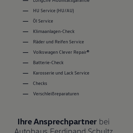
LongLife
Mobilitätsgarantie
HU
Service
(
HU/AU
)
Öl
Service
Klimaanlagen-Check
Räder und Reifen
Service
Volkswagen
Clever Repair®
Batterie-Check
Karosserie und Lack
Service
Checks
Verschleißreparaturen
Ihre Ansprechpartner
bei
Autohaus Ferdinand Schultz