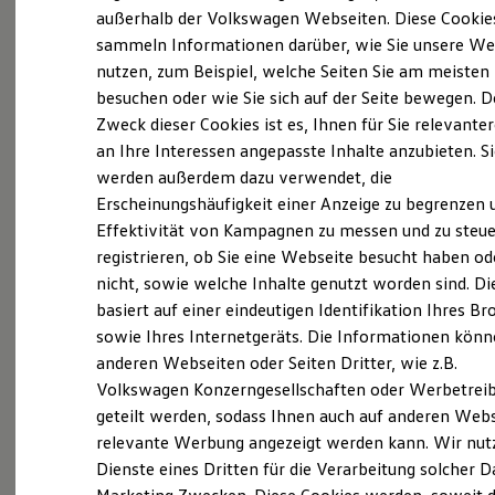
Elektrofahrzeugkonzepte
außerhalb der Volkswagen Webseiten. Diese Cookie
ID. EVERY1
sammeln Informationen darüber, wie Sie unsere We
(
Impressum & Rechtliches
)
Reichweite
nutzen, zum Beispiel, welche Seiten Sie am meisten
Reichweite der ID. Modelle
Reichweite im Winter
Was ist der Economy Service
besuchen oder wie Sie sich auf der Seite bewegen. D
Rekuperation
Zweck dieser Cookies ist es, Ihnen für Sie relevante
und wer kann ihn nutzen?
Laden
an Ihre Interessen angepasste Inhalte anzubieten. S
Laden unterwegs
Laden Zuhause
werden außerdem dazu verwendet, die
Ältere Volkswagen haben einen anderen
Ladestationen finden
Erscheinungshäufigkeit einer Anzeige zu begrenzen 
Ladezeitensimulator
Servicebedarf als neue Fahrzeuge. Der Economy
Effektivität von Kampagnen zu messen und zu steue
Batterie
Service ist speziell für Volkswagen Modelle
Sicherheit
registrieren, ob Sie eine Webseite besucht haben od
entwickelt worden, die älter als vier Jahre sind. Er
Garantie und Lebensdauer
nicht, sowie welche Inhalte genutzt worden sind. Di
Nachhaltigkeit
bietet Ihnen ein vielfältiges Leistungsspektrum mit
basiert auf einer eindeutigen Identifikation Ihres B
Technologie
zeitwertgerechtem Service und hoher
Kosten und Kauf
sowie Ihres Internetgeräts. Die Informationen kön
Ersatzteilqualität. Die Leistungen sind durch
Verbrauchskosten
anderen Webseiten oder Seiten Dritter, wie z.B.
Kaufoptionen
Fachwissen, Volkswagen Teile und langjährige
Volkswagen Konzerngesellschaften oder Werbetrei
E-Auto-Förderung
Erfahrung genau auf Ihr Fahrzeug abgestimmt und
Software und Konnektivität
geteilt werden, sodass Ihnen auch auf anderen Web
decken nahezu alle Services ab. Die Preise sind
Die ID. Software 6
relevante Werbung angezeigt werden kann. Wir nut
ID. Software Versionen und Updates
speziell auf das Alter Ihres Fahrzeugs ausgelegt. Bei
Dienste eines Dritten für die Verarbeitung solcher D
Digitale Extras
der Durchführung der im Serviceplan
Schnittstellen zu Ihrem ID.