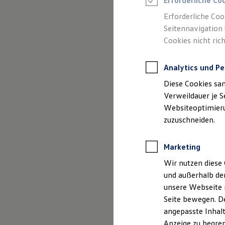
Erforderliche Co
Reifenpakete
Leasing
Erforderliche Coo
Leasing-Angebote
Seitennavigation 
Gebrauchtwagen Leasing
Cookies nicht rich
Junge Gebrauchtwagen-Leasing
Elektroauto Leasing
Kleinwagen-Leasing
Analytics und Pe
Leasing ohne Anzahlung
Finanzierung
(
Impressum & Rechtliches
)
Diese Cookies sa
Autokredit mit Schlussrate
Versicherungen und Garantien
Verweildauer je S
Kfz-Versicherung
Websiteoptimierun
Restschuldversicherungen
zuzuschneiden.
Garantien
Wartungsverträge
Geschäftskunden
Marketing
Professional Class bei Volkswagen
Großkunden
Wir nutzen diese 
Behörden
und außerhalb de
Direktkunden
Sonderfahrzeuge
unsere Webseite n
Anpfiff zum Gewinn
Seite bewegen. De
Elektromobilität
angepasste Inhalt
Elektroautos
ID. Tutorials
Anzeige zu begren