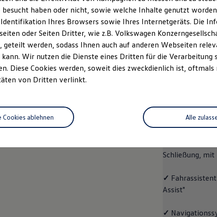
 besucht haben oder nicht, sowie welche Inhalte genutzt worden s
Fahrzeugangebot
Servi
anfordern
 Identifikation Ihres Browsers sowie Ihres Internetgeräts. Die 
iten oder Seiten Dritter, wie z.B. Volkswagen Konzerngesellsch
 geteilt werden, sodass Ihnen auch auf anderen Webseiten rel
kann. Wir nutzen die Dienste eines Dritten für die Verarbeitung 
. Diese Cookies werden, soweit dies zweckdienlich ist, oftmals
ID.4
ENERGY
täten von Dritten verlinkt.
Aussta
e Cookies ablehnen
Alle zulass
✓
Multifunktion
✓
"Easy Open & 
Schließung, mit
✓
Fahrassistent
Assist"
✓
Navigationss