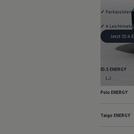
✓
Parkassistent 
✓
4 Leichtmetal
Jetzt ID.4
ID.5
ENERGY
1
,
2
Polo
ENERGY
Taigo
ENERGY