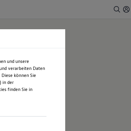
hen und unsere
 und verarbeiten Daten
. Diese können Sie
 in der
es finden Sie in