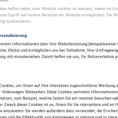
okies
kies helfen dabei, eine Website nutzbar zu machen, indem sie G
und Zugriff auf sichere Bereiche der Website ermöglichen. Die W
tig funktionieren.
rsonalisierung
mmeln Informationen über Ihre Websitenutzung (beispielsweise S
eite, Klicks) und ermöglichen uns bei Teilnahme, Ihre Umfrageerge
g mit einzubeziehen. Damit helfen sie uns, Ihr Nutzererlebnis pe
Cookies, um Ihnen auf Ihre Interessen zugeschnittene Werbung a
r Volkswagen Webseiten. Diese Cookies sammeln Informationen 
utzen, zum Beispiel, welche Seiten Sie am meisten besuchen oder
r Zweck dieser Cookies ist es, Ihnen für Sie relevantere und an I
e anzubieten. Sie werden außerdem dazu verwendet, die Erschein
zen und die Effektivität von Kampagnen zu messen und zu steuern