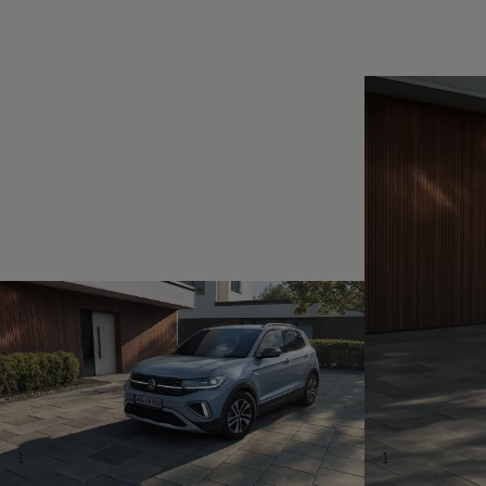
Magazin
Lifestyle
Transport
Familie
Elektromobilität
Volkswagen R
Pannen- und Unfallhilfe
Volkswagen Kundenbetreuung
1
1