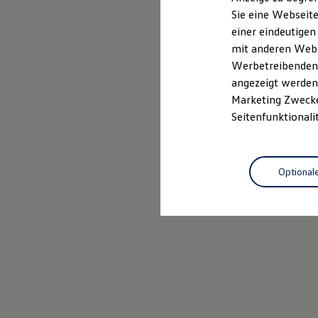
Elektrofahrzeugkonzepte
Sie eine Webseite
ID. EVERY1
Probefahrt vereinbaren
einer eindeutigen
Reichweite
Reichweite der ID. Modelle
mit anderen Webse
Reichweite im Winter
Werbetreibenden,
Rekuperation
angezeigt werden 
Laden
Laden unterwegs
Marketing Zwecken
Laden Zuhause
Seitenfunktionali
Ladestationen finden
Ladezeitensimulator
Batterie
Sicherheit
Optional
Garantie und Lebensdauer
Nachhaltigkeit
Technologie
Kosten und Kauf
Verbrauchskosten
Kaufoptionen
E-Auto-Förderung
Software und Konnektivität
Die ID. Software 6
ID. Software Versionen und Updates
Digitale Extras
Schnittstellen zu Ihrem ID.