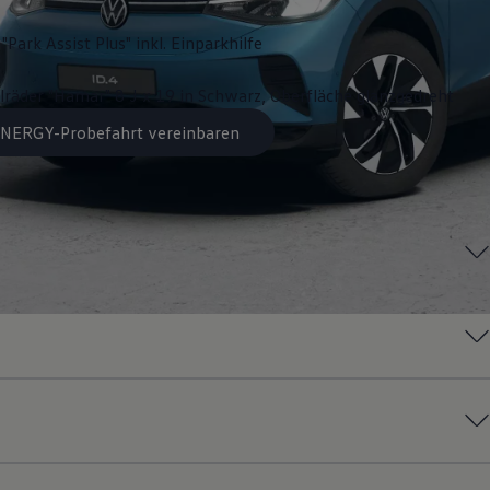
"Park Assist Plus" inkl. Einparkhilfe
lräder "Hamar" 8 J x 19 in Schwarz, Oberfläche glanzgedreht
 ENERGY-Probefahrt vereinbaren