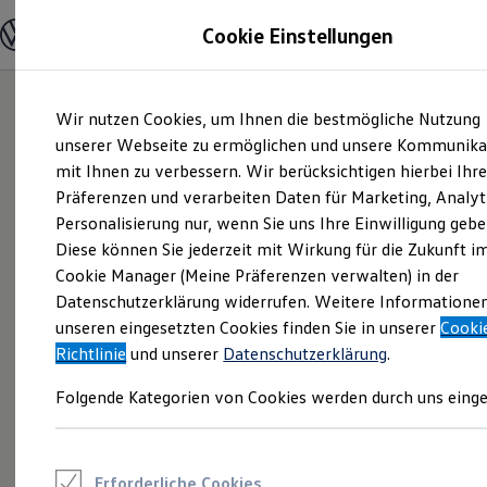
Modelle und Konfigurator
Cookie Einstellungen
Konfigurator
Modelle vergleichen
Konfiguration laden
Zum
Zum
Autosuche
Wir nutzen Cookies, um Ihnen die bestmögliche Nutzung
Hauptinhalt
Footer
Elektroautos
springen
springen
unserer Webseite zu ermöglichen und unsere Kommunika
ENERGY Sondermodelle
Nutzfahrzeuge
mit Ihnen zu verbessern. Wir berücksichtigen hierbei Ihr
SUV und CUV
Präferenzen und verarbeiten Daten für Marketing, Analyt
Familienautos
Personalisierung nur, wenn Sie uns Ihre Einwilligung gebe
Kombis
Kompaktwagen
Diese können Sie jederzeit mit Wirkung für die Zukunft i
Sportwagen
Cookie Manager (Meine Präferenzen verwalten) in der
Schnell verfügbare Fahrzeuge
Angebote und Produkte
Datenschutzerklärung widerrufen. Weitere Informatione
Aktuelle Angebote
unseren eingesetzten Cookies finden Sie in unserer
Cooki
E-Auto-Förderung
Richtlinie
und unserer
Datenschutzerklärung
.
Volkswagen Marktplatz
Die ENERGY Sondermodelle
Folgende Kategorien von Cookies werden durch uns einge
Junge Gebrauchtwagen und Gebrauchtwagen
Volkswagen Zertifizierte Gebrauchtwagen
Elektromobilität bei Gebrauchtwagen
Zubehör- und Serviceangebote
Saisonangebote
Erforderliche Cookies