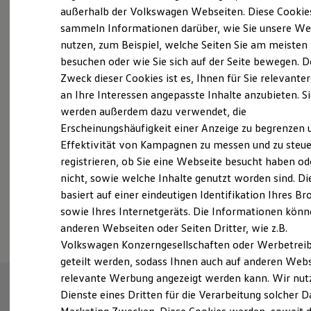
Elektrofahrzeugkonzepte
außerhalb der Volkswagen Webseiten. Diese Cookie
ID. EVERY1
sammeln Informationen darüber, wie Sie unsere We
Reichweite
nutzen, zum Beispiel, welche Seiten Sie am meisten
Reichweite der ID. Modelle
Probefahrt vereinbaren
Reichweite im Winter
besuchen oder wie Sie sich auf der Seite bewegen. D
Rekuperation
Zweck dieser Cookies ist es, Ihnen für Sie relevante
Laden
an Ihre Interessen angepasste Inhalte anzubieten. S
Laden unterwegs
Laden Zuhause
werden außerdem dazu verwendet, die
Ladestationen finden
Erscheinungshäufigkeit einer Anzeige zu begrenzen 
Fahrzeugangebot anfordern
Ladezeitensimulator
Effektivität von Kampagnen zu messen und zu steue
Batterie
Sicherheit
registrieren, ob Sie eine Webseite besucht haben od
Garantie und Lebensdauer
nicht, sowie welche Inhalte genutzt worden sind. Di
Nachhaltigkeit
basiert auf einer eindeutigen Identifikation Ihres B
Technologie
Serviceanfrage stellen
Kosten und Kauf
sowie Ihres Internetgeräts. Die Informationen kön
Verbrauchskosten
anderen Webseiten oder Seiten Dritter, wie z.B.
Kaufoptionen
Volkswagen Konzerngesellschaften oder Werbetrei
E-Auto-Förderung
Software und Konnektivität
geteilt werden, sodass Ihnen auch auf anderen Web
Die ID. Software 6
relevante Werbung angezeigt werden kann. Wir nut
ID. Software Versionen und Updates
Dienste eines Dritten für die Verarbeitung solcher D
Digitale Extras
Schnittstellen zu Ihrem ID.