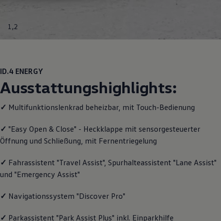
Motorenöl und Flüssigkeiten
Räder und Reifen
Pannen- und Unfallhilfe
1
,
2
Economy Service
Volkswagen Teile
Zubehör
Modellspezifisches Zubehör
Schutz und Pflege
ID.4
ENERGY
Transport
Ausstattungshighlights:
Entertainment und Elektronik
Individualisieren
Wallbox und Ladekabel
✓
Multifunktionslenkrad beheizbar, mit Touch-Bedienung
Digitale Extras
Dienste für Ihr Modell finden
✓
"Easy Open & Close" - Heckklappe mit sensorgesteuerter
Volkswagen Apps, Login und Shop
Öffnung und Schließung, mit Fernentriegelung
Handy und Fahrzeug verbinden
Updates für Software, Karten und Radio
Über Ihr Auto
✓
Fahrassistent "Travel Assist", Spurhalteassistent "Lane Assist"
Vorgängermodelle
und "Emergency Assist"
Kundeninformationen
Volkswagen Kundenbetreuung
Warn- und Kontrollleuchten
✓
Navigationssystem "Discover Pro"
Assistenzsysteme
Digitale Betriebsanleitung
✓
Parkassistent "Park Assist Plus" inkl. Einparkhilfe
Live Beratung