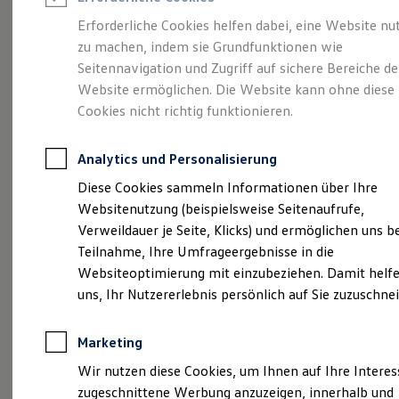
Reifenpakete
Leasing
Erforderliche Cookies helfen dabei, eine Website nu
Leasing-Angebote
zu machen, indem sie Grundfunktionen wie
Die ENERGY
Gebrauchtwagen Leasing
Seitennavigation und Zugriff auf sichere Bereiche de
Junge Gebrauchtwagen-Leasing
Elektroauto Leasing
Website ermöglichen. Die Website kann ohne diese
Sondermodelle
Kleinwagen-Leasing
Cookies nicht richtig funktionieren.
Leasing ohne Anzahlung
Finanzierung
Autokredit mit Schlussrate
Analytics und Personalisierung
Versicherungen und Garantien
Kfz-Versicherung
Diese Cookies sammeln Informationen über Ihre
Restschuldversicherungen
Websitenutzung (beispielsweise Seitenaufrufe,
Garantien
Verweildauer je Seite, Klicks) und ermöglichen uns b
Wartungsverträge
Geschäftskunden
Teilnahme, Ihre Umfrageergebnisse in die
Professional Class bei Volkswagen
Websiteoptimierung mit einzubeziehen. Damit helfe
Großkunden
uns, Ihr Nutzererlebnis persönlich auf Sie zuzuschne
Behörden
Direktkunden
Sonderfahrzeuge
Marketing
Anpfiff zum Gewinn
(
Impressum & Rechtliches
)
Elektromobilität
Wir nutzen diese Cookies, um Ihnen auf Ihre Intere
Elektroautos
zugeschnittene Werbung anzuzeigen, innerhalb und
ID. Tutorials