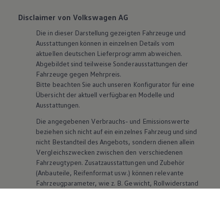
Disclaimer von Volkswagen AG
Die in dieser Darstellung gezeigten Fahrzeuge und
Ausstattungen können in einzelnen Details vom
aktuellen deutschen Lieferprogramm abweichen.
Abgebildet sind teilweise Sonderausstattungen der
Fahrzeuge gegen Mehrpreis.
Bitte beachten Sie auch unseren Konfigurator für eine
Übersicht der aktuell verfügbaren Modelle und
Ausstattungen.
Die angegebenen Verbrauchs- und Emissionswerte
beziehen sich nicht auf ein einzelnes Fahrzeug und sind
nicht Bestandteil des Angebots, sondern dienen allein
Vergleichszwecken zwischen den verschiedenen
Fahrzeugtypen. Zusatzausstattungen und
Zubehör
(Anbauteile, Reifenformat usw.) können relevante
Fahrzeugparameter, wie
z. B.
Gewicht, Rollwiderstand
und Aerodynamik verändern und neben Witterungs-
und Verkehrsbedingungen sowie dem individuellen
Fahrverhalten den Kraftstoffverbrauch, den