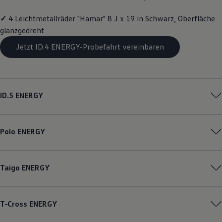
Magazin
Lifestyle
✓
4 Leichtmetallräder "Hamar" 8 J x 19 in Schwarz, Oberfläche
Transport
glanzgedreht
Familie
Elektromobilität
Jetzt ID.4 ENERGY-Probefahrt vereinbaren
Volkswagen R
Pannen- und Unfallhilfe
Volkswagen Kundenbetreuung
ID.5
ENERGY
Polo
ENERGY
Taigo
ENERGY
T‑Cross
ENERGY