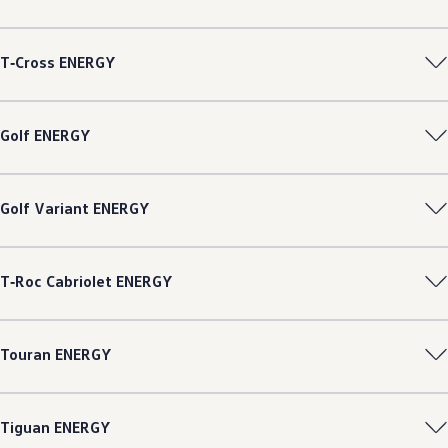
Magazin
Lifestyle
Transport
T‑Cross
ENERGY
Familie
Elektromobilität
Volkswagen R
Pannen- und Unfallhilfe
Golf
ENERGY
Volkswagen Kundenbetreuung
Golf
Variant
ENERGY
T‑Roc
Cabriolet
ENERGY
Touran
ENERGY
Tiguan
ENERGY