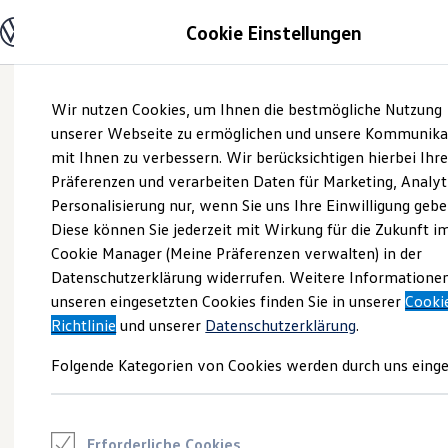
Modelle und Konfigurator
Cookie Einstellungen
Konfigurator
Modelle vergleichen
Konfiguration laden
Zum
Zum
Autosuche
Wir nutzen Cookies, um Ihnen die bestmögliche Nutzung
Hauptinhalt
Footer
Elektroautos
springen
springen
unserer Webseite zu ermöglichen und unsere Kommunika
ENERGY Sondermodelle
Nutzfahrzeuge
mit Ihnen zu verbessern. Wir berücksichtigen hierbei Ihr
SUV und CUV
Präferenzen und verarbeiten Daten für Marketing, Analyt
Familienautos
Personalisierung nur, wenn Sie uns Ihre Einwilligung gebe
Kombis
Kompaktwagen
Diese können Sie jederzeit mit Wirkung für die Zukunft i
Sportwagen
Cookie Manager (Meine Präferenzen verwalten) in der
Schnell verfügbare Fahrzeuge
Angebote und Produkte
Datenschutzerklärung widerrufen. Weitere Informatione
Aktuelle Angebote
unseren eingesetzten Cookies finden Sie in unserer
Cooki
E-Auto-Förderung
Richtlinie
und unserer
Datenschutzerklärung
.
Volkswagen Marktplatz
Die ENERGY Sondermodelle
Folgende Kategorien von Cookies werden durch uns einge
Junge Gebrauchtwagen und Gebrauchtwagen
Volkswagen Zertifizierte Gebrauchtwagen
Elektromobilität bei Gebrauchtwagen
Zubehör- und Serviceangebote
Saisonangebote
Erforderliche Cookies