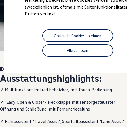
Marketing Zwecken. Diese Cookies werden, soweit d
Hybridautos
zweckdienlich ist, oftmals mit Seitenfunktionalität
Marke und Erlebnis
Dritten verlinkt.
Volkswagen R und R Experience
R-Modelle
R Experience
Driving Experience
Volkswagen entdecken
Optionale Cookies ablehnen
Werkbesichtigung
1
,
2
Factory visit
Lifestyle Shop
Alle zulassen
T-Roc Kollektion
Golf Kollektion
ID. Kollektion
ID.4
ENERGY
Volkswagen Kollektion
Ausstattungshighlights:
R-Kollektion
GTI Kollektion
Fußball Drop
✓
Multifunktionslenkrad beheizbar, mit Touch-Bedienung
we drive football
#wedriveproud
Besitzer und Service
✓
"Easy Open & Close" - Heckklappe mit sensorgesteuerter
myVolkswagen
Öffnung und Schließung, mit Fernentriegelung
Software Updates
Service und Ersatzteile
Inspektion und HU/AU
✓
Fahrassistent "Travel Assist", Spurhalteassistent "Lane Assist"
Reparaturen und Checks