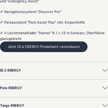
und "Emergency Assist"
Motorenöl und Flüssigkeiten
Räder und Reifen
✓
Navigationssystem "Discover Pro"
Pannen- und Unfallhilfe
Economy Service
Volkswagen Teile
✓
Parkassistent "Park Assist Plus" inkl. Einparkhilfe
Zubehör
Modellspezifisches Zubehör
✓
4 Leichtmetallräder "Hamar" 8 J x 19 in Schwarz, Oberfläche
Schutz und Pflege
Transport
glanzgedreht
Entertainment und Elektronik
Jetzt ID.4 ENERGY-Probefahrt vereinbaren
Individualisieren
Wallbox und Ladekabel
Digitale Extras
Dienste für Ihr Modell finden
Volkswagen Apps, Login und Shop
Handy und Fahrzeug verbinden
ID.5
ENERGY
Updates für Software, Karten und Radio
Über Ihr Auto
Vorgängermodelle
Kundeninformationen
Polo
ENERGY
Volkswagen Kundenbetreuung
Warn- und Kontrollleuchten
Assistenzsysteme
Digitale Betriebsanleitung
Taigo
ENERGY
Live Beratung