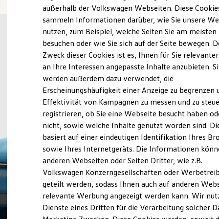
Elektrofahrzeugkonzepte
außerhalb der Volkswagen Webseiten. Diese Cookie
ID. EVERY1
sammeln Informationen darüber, wie Sie unsere We
Reichweite
nutzen, zum Beispiel, welche Seiten Sie am meisten
Reichweite der ID. Modelle
Reichweite im Winter
besuchen oder wie Sie sich auf der Seite bewegen. D
Rekuperation
Zweck dieser Cookies ist es, Ihnen für Sie relevante
Laden
an Ihre Interessen angepasste Inhalte anzubieten. S
Laden unterwegs
Laden Zuhause
werden außerdem dazu verwendet, die
Ladestationen finden
Erscheinungshäufigkeit einer Anzeige zu begrenzen 
Ladezeitensimulator
Effektivität von Kampagnen zu messen und zu steue
Batterie
Sicherheit
registrieren, ob Sie eine Webseite besucht haben od
Garantie und Lebensdauer
nicht, sowie welche Inhalte genutzt worden sind. Di
Nachhaltigkeit
basiert auf einer eindeutigen Identifikation Ihres B
Technologie
Kosten und Kauf
sowie Ihres Internetgeräts. Die Informationen kön
Verbrauchskosten
anderen Webseiten oder Seiten Dritter, wie z.B.
Kaufoptionen
Volkswagen Konzerngesellschaften oder Werbetrei
E-Auto-Förderung
Software und Konnektivität
geteilt werden, sodass Ihnen auch auf anderen Web
Die ID. Software 6
relevante Werbung angezeigt werden kann. Wir nut
ID. Software Versionen und Updates
Dienste eines Dritten für die Verarbeitung solcher D
Digitale Extras
Schnittstellen zu Ihrem ID.