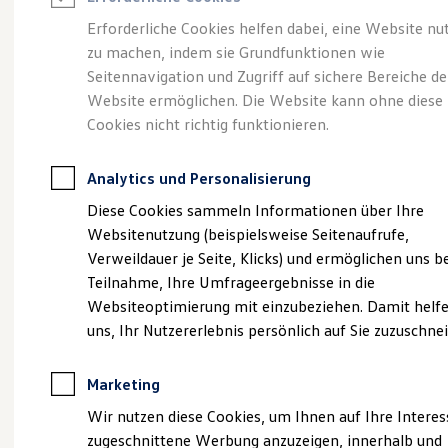
Reifenpakete
Leasing
Erforderliche Cookies helfen dabei, eine Website nu
Leasing-Angebote
zu machen, indem sie Grundfunktionen wie
Die ENERGY
Gebrauchtwagen Leasing
Seitennavigation und Zugriff auf sichere Bereiche de
Junge Gebrauchtwagen-Leasing
Elektroauto Leasing
Website ermöglichen. Die Website kann ohne diese
Sondermodelle
Kleinwagen-Leasing
Cookies nicht richtig funktionieren.
Leasing ohne Anzahlung
Finanzierung
Autokredit mit Schlussrate
Analytics und Personalisierung
Versicherungen und Garantien
Kfz-Versicherung
Diese Cookies sammeln Informationen über Ihre
Restschuldversicherungen
Websitenutzung (beispielsweise Seitenaufrufe,
Garantien
Verweildauer je Seite, Klicks) und ermöglichen uns b
Wartungsverträge
Geschäftskunden
Teilnahme, Ihre Umfrageergebnisse in die
Professional Class bei Volkswagen
Websiteoptimierung mit einzubeziehen. Damit helfe
Großkunden
uns, Ihr Nutzererlebnis persönlich auf Sie zuzuschne
Behörden
Direktkunden
Sonderfahrzeuge
Marketing
Anpfiff zum Gewinn
Elektromobilität
(
Impressum & Rechtliches
)
Wir nutzen diese Cookies, um Ihnen auf Ihre Intere
Elektroautos
zugeschnittene Werbung anzuzeigen, innerhalb und
ID. Tutorials