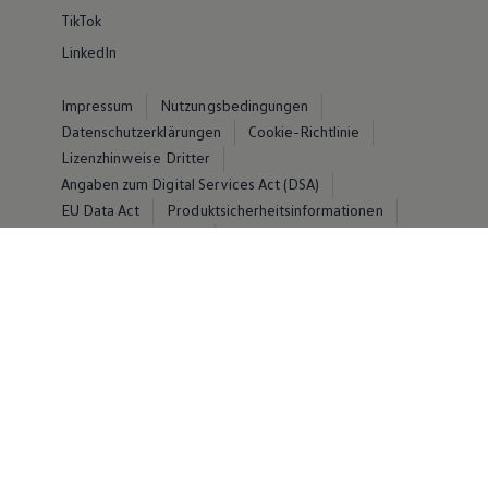
TikTok
LinkedIn
Impressum
Nutzungsbedingungen
Datenschutzerklärungen
Cookie-Richtlinie
Lizenzhinweise Dritter
Angaben zum Digital Services Act (DSA)
EU Data Act
Produktsicherheitsinformationen
Vertrag Widerrufen
© Volkswagen 2026
Disclaimer von Volkswagen AG
Die in dieser Darstellung gezeigten Fahrzeuge und
Ausstattungen können in einzelnen Details vom