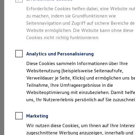
Reifenpakete
Leasing
Erforderliche Cookies helfen dabei, eine Website nu
Leasing-Angebote
zu machen, indem sie Grundfunktionen wie
Karriere beim
Gebrauchtwagen Leasing
Seitennavigation und Zugriff auf sichere Bereiche de
Junge Gebrauchtwagen-Leasing
Elektroauto Leasing
Website ermöglichen. Die Website kann ohne diese
Autohaus Gebr.
Kleinwagen-Leasing
Cookies nicht richtig funktionieren.
Leasing ohne Anzahlung
Schwarte
Finanzierung
Autokredit mit Schlussrate
Analytics und Personalisierung
Versicherungen und Garantien
Kfz-Versicherung
Diese Cookies sammeln Informationen über Ihre
Restschuldversicherungen
Websitenutzung (beispielsweise Seitenaufrufe,
Garantien
Verweildauer je Seite, Klicks) und ermöglichen uns b
Wartungsverträge
Geschäftskunden
Teilnahme, Ihre Umfrageergebnisse in die
Professional Class bei Volkswagen
Websiteoptimierung mit einzubeziehen. Damit helfe
Großkunden
uns, Ihr Nutzererlebnis persönlich auf Sie zuzuschne
Behörden
Direktkunden
Sonderfahrzeuge
Marketing
Anpfiff zum Gewinn
Elektromobilität
Wir nutzen diese Cookies, um Ihnen auf Ihre Intere
Elektroautos
zugeschnittene Werbung anzuzeigen, innerhalb und
ID. Tutorials