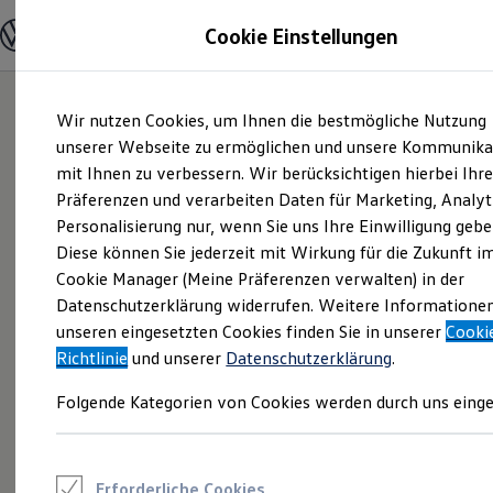
Modelle und Konfigurator
Cookie Einstellungen
Konfigurator
Modelle vergleichen
Konfiguration laden
Zum
Zum
Autosuche
Wir nutzen Cookies, um Ihnen die bestmögliche Nutzung
Hauptinhalt
Footer
Elektroautos
springen
springen
unserer Webseite zu ermöglichen und unsere Kommunika
ENERGY Sondermodelle
Nutzfahrzeuge
mit Ihnen zu verbessern. Wir berücksichtigen hierbei Ihr
SUV und CUV
Präferenzen und verarbeiten Daten für Marketing, Analyt
Familienautos
Personalisierung nur, wenn Sie uns Ihre Einwilligung gebe
Kombis
Kompaktwagen
Diese können Sie jederzeit mit Wirkung für die Zukunft i
Sportwagen
Cookie Manager (Meine Präferenzen verwalten) in der
Schnell verfügbare Fahrzeuge
Angebote und Produkte
Datenschutzerklärung widerrufen. Weitere Informatione
Aktuelle Angebote
unseren eingesetzten Cookies finden Sie in unserer
Cooki
E-Auto-Förderung
Richtlinie
und unserer
Datenschutzerklärung
.
Volkswagen Marktplatz
Die ENERGY Sondermodelle
Folgende Kategorien von Cookies werden durch uns einge
Junge Gebrauchtwagen und Gebrauchtwagen
Volkswagen Zertifizierte Gebrauchtwagen
Elektromobilität bei Gebrauchtwagen
Zubehör- und Serviceangebote
Saisonangebote
Erforderliche Cookies