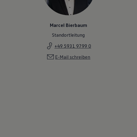
Motorenöl und Flüssigkeiten
Räder und Reifen
Pannen- und Unfallhilfe
Economy Service
Marcel Bierbaum
Volkswagen Teile
Zubehör
Standortleitung
Modellspezifisches Zubehör
Schutz und Pflege
+49 5931 9799 0
Transport
Entertainment und Elektronik
E-Mail schreiben
Individualisieren
Wallbox und Ladekabel
Digitale Extras
Dienste für Ihr Modell finden
Volkswagen Apps, Login und Shop
Handy und Fahrzeug verbinden
Updates für Software, Karten und Radio
Über Ihr Auto
Vorgängermodelle
Kundeninformationen
Volkswagen Kundenbetreuung
Warn- und Kontrollleuchten
Assistenzsysteme
Digitale Betriebsanleitung
Live Beratung