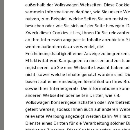
Elektrofahrzeugkonzepte
außerhalb der Volkswagen Webseiten. Diese Cookie
ID. EVERY1
sammeln Informationen darüber, wie Sie unsere We
Reichweite
nutzen, zum Beispiel, welche Seiten Sie am meisten
Reichweite der ID. Modelle
Reichweite im Winter
besuchen oder wie Sie sich auf der Seite bewegen. D
Rekuperation
Zweck dieser Cookies ist es, Ihnen für Sie relevante
Laden
an Ihre Interessen angepasste Inhalte anzubieten. S
Laden unterwegs
Laden Zuhause
werden außerdem dazu verwendet, die
Ladestationen finden
Erscheinungshäufigkeit einer Anzeige zu begrenzen 
Ladezeitensimulator
Effektivität von Kampagnen zu messen und zu steue
Batterie
Sicherheit
registrieren, ob Sie eine Webseite besucht haben od
Garantie und Lebensdauer
nicht, sowie welche Inhalte genutzt worden sind. Di
Nachhaltigkeit
basiert auf einer eindeutigen Identifikation Ihres B
Technologie
(
Impressum & Rechtliches
)
Kosten und Kauf
sowie Ihres Internetgeräts. Die Informationen kön
Verbrauchskosten
Unsere
aktuellen
anderen Webseiten oder Seiten Dritter, wie z.B.
Kaufoptionen
Volkswagen Konzerngesellschaften oder Werbetrei
E-Auto-Förderung
Stellenangebote
Software und Konnektivität
geteilt werden, sodass Ihnen auch auf anderen Web
Die ID. Software 6
relevante Werbung angezeigt werden kann. Wir nut
ID. Software Versionen und Updates
Zu den Stellenangeboten
Dienste eines Dritten für die Verarbeitung solcher D
Digitale Extras
Schnittstellen zu Ihrem ID.