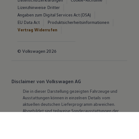
Lizenzhinweise Dritter
Angaben zum Digital Services Act (DSA)
EU Data Act
Produktsicherheitsinformationen
Vertrag Widerrufen
© Volkswagen 2026
Disclaimer von Volkswagen AG
Die in dieser Darstellung gezeigten Fahrzeuge und
Ausstattungen können in einzelnen Details vom
aktuellen deutschen Lieferprogramm abweichen.
Abgebildet sind teilweise Sonderausstattungen der
Fahrzeuge gegen Mehrpreis.
Bitte beachten Sie auch unseren Konfigurator für eine
Übersicht der aktuell verfügbaren Modelle und
Ausstattungen.