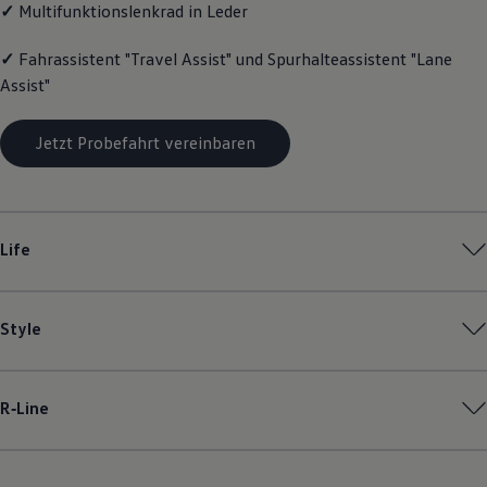
✓
Multifunktionslenkrad in Leder
Magazin
Lifestyle
Transport
✓
Fahrassistent "Travel Assist" und Spurhalteassistent "Lane
Familie
Assist"
Elektromobilität
Volkswagen R
Pannen- und Unfallhilfe
Jetzt Probefahrt vereinbaren
Volkswagen Kundenbetreuung
Life
Style
R‑Line