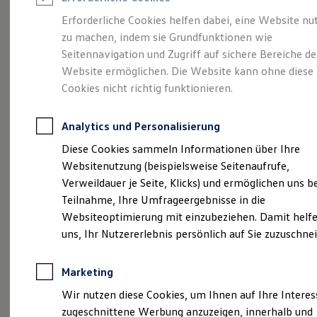
Reifenpakete
Leasing
Erforderliche Cookies helfen dabei, eine Website nu
Leasing-Angebote
zu machen, indem sie Grundfunktionen wie
Ihr Begleiter für Alltag
Gebrauchtwagen Leasing
Seitennavigation und Zugriff auf sichere Bereiche de
Junge Gebrauchtwagen-Leasing
Elektroauto Leasing
Website ermöglichen. Die Website kann ohne diese
und Freizeit.
Der T-
Kleinwagen-Leasing
Cookies nicht richtig funktionieren.
Leasing ohne Anzahlung
Cross.
Finanzierung
Autokredit mit Schlussrate
Analytics und Personalisierung
Versicherungen und Garantien
Kfz-Versicherung
Diese Cookies sammeln Informationen über Ihre
Restschuldversicherungen
Websitenutzung (beispielsweise Seitenaufrufe,
Garantien
Verweildauer je Seite, Klicks) und ermöglichen uns b
Wartungsverträge
Geschäftskunden
Teilnahme, Ihre Umfrageergebnisse in die
Professional Class bei Volkswagen
Websiteoptimierung mit einzubeziehen. Damit helfe
Großkunden
uns, Ihr Nutzererlebnis persönlich auf Sie zuzuschne
Behörden
Direktkunden
Sonderfahrzeuge
Marketing
Anpfiff zum Gewinn
Elektromobilität
(
Impressum & Rechtliches
)
Wir nutzen diese Cookies, um Ihnen auf Ihre Intere
Elektroautos
zugeschnittene Werbung anzuzeigen, innerhalb und
ID. Tutorials