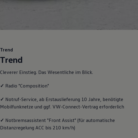
Motorenöl und Flüssigkeiten
Räder und Reifen
Pannen- und Unfallhilfe
Economy Service
Volkswagen Teile
Zubehör
Modellspezifisches Zubehör
Schutz und Pflege
Transport
Trend
Entertainment und Elektronik
Trend
Individualisieren
Wallbox und Ladekabel
Digitale Extras
Cleverer Einstieg. Das Wesentliche im Blick.
Dienste für Ihr Modell finden
Volkswagen Apps, Login und Shop
✓
Radio "Composition"
Handy und Fahrzeug verbinden
Updates für Software, Karten und Radio
Über Ihr Auto
✓
Notruf
-
Service
, ab Erstauslieferung 10 Jahre, benötigte
Vorgängermodelle
Mobilfunknetze und ggf. VW
-
Connect
-Vertrag erforderlich
Kundeninformationen
Volkswagen Kundenbetreuung
✓
Notbremsassistent "Front Assist" (für automatische
Warn- und Kontrollleuchten
Assistenzsysteme
Distanzregelung ACC bis 210 km/h)
Digitale Betriebsanleitung
Live Beratung