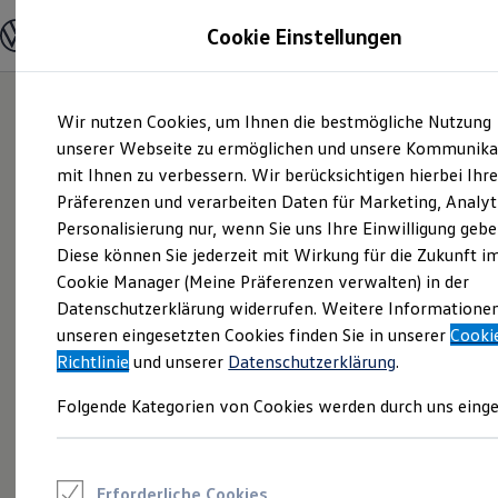
Modelle und Konfigurator
Cookie Einstellungen
Konfigurator
Modelle vergleichen
Konfiguration laden
Zum
Zum
Autosuche
Wir nutzen Cookies, um Ihnen die bestmögliche Nutzung
Hauptinhalt
Footer
Elektroautos
springen
springen
unserer Webseite zu ermöglichen und unsere Kommunika
ENERGY Sondermodelle
Nutzfahrzeuge
mit Ihnen zu verbessern. Wir berücksichtigen hierbei Ihr
SUV und CUV
Präferenzen und verarbeiten Daten für Marketing, Analyt
Familienautos
Personalisierung nur, wenn Sie uns Ihre Einwilligung gebe
Kombis
Kompaktwagen
Diese können Sie jederzeit mit Wirkung für die Zukunft i
Sportwagen
Cookie Manager (Meine Präferenzen verwalten) in der
Schnell verfügbare Fahrzeuge
Angebote und Produkte
Datenschutzerklärung widerrufen. Weitere Informatione
Aktuelle Angebote
unseren eingesetzten Cookies finden Sie in unserer
Cooki
E-Auto-Förderung
Richtlinie
und unserer
Datenschutzerklärung
.
Volkswagen Marktplatz
Die ENERGY Sondermodelle
Folgende Kategorien von Cookies werden durch uns einge
Junge Gebrauchtwagen und Gebrauchtwagen
Volkswagen Zertifizierte Gebrauchtwagen
Elektromobilität bei Gebrauchtwagen
Zubehör- und Serviceangebote
Saisonangebote
Erforderliche Cookies