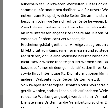
Elektrofahrzeugkonzepte
außerhalb der Volkswagen Webseiten. Diese Cookie
ID. EVERY1
sammeln Informationen darüber, wie Sie unsere We
Reichweite
nutzen, zum Beispiel, welche Seiten Sie am meisten
Reichweite der ID. Modelle
Reichweite im Winter
besuchen oder wie Sie sich auf der Seite bewegen. D
Probefahrt vereinbaren
Rekuperation
Zweck dieser Cookies ist es, Ihnen für Sie relevante
Laden
an Ihre Interessen angepasste Inhalte anzubieten. S
Laden unterwegs
Laden Zuhause
werden außerdem dazu verwendet, die
Ladestationen finden
Erscheinungshäufigkeit einer Anzeige zu begrenzen 
Ladezeitensimulator
Fahrzeugangebot anfordern
Effektivität von Kampagnen zu messen und zu steue
Batterie
Sicherheit
registrieren, ob Sie eine Webseite besucht haben od
Garantie und Lebensdauer
nicht, sowie welche Inhalte genutzt worden sind. Di
Nachhaltigkeit
basiert auf einer eindeutigen Identifikation Ihres B
Technologie
Kosten und Kauf
sowie Ihres Internetgeräts. Die Informationen kön
Serviceanfrage stellen
Verbrauchskosten
anderen Webseiten oder Seiten Dritter, wie z.B.
Kaufoptionen
Volkswagen Konzerngesellschaften oder Werbetrei
E-Auto-Förderung
Software und Konnektivität
geteilt werden, sodass Ihnen auch auf anderen Web
Die ID. Software 6
relevante Werbung angezeigt werden kann. Wir nut
ID. Software Versionen und Updates
Dienste eines Dritten für die Verarbeitung solcher D
Digitale Extras
Schnittstellen zu Ihrem ID.