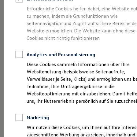
Reifenpakete
Leasing
Erforderliche Cookies helfen dabei, eine Website nu
Leasing-Angebote
zu machen, indem sie Grundfunktionen wie
Volkswagen Economy
Gebrauchtwagen Leasing
Seitennavigation und Zugriff auf sichere Bereiche de
Junge Gebrauchtwagen-Leasing
Elektroauto Leasing
Website ermöglichen. Die Website kann ohne diese
Service
Rabattaktion
Kleinwagen-Leasing
Cookies nicht richtig funktionieren.
Leasing ohne Anzahlung
Finanzierung
Autokredit mit Schlussrate
Analytics und Personalisierung
Versicherungen und Garantien
Kfz-Versicherung
Diese Cookies sammeln Informationen über Ihre
Restschuldversicherungen
Websitenutzung (beispielsweise Seitenaufrufe,
Garantien
Verweildauer je Seite, Klicks) und ermöglichen uns b
Wartungsverträge
Geschäftskunden
Teilnahme, Ihre Umfrageergebnisse in die
Professional Class bei Volkswagen
Websiteoptimierung mit einzubeziehen. Damit helfe
Großkunden
uns, Ihr Nutzererlebnis persönlich auf Sie zuzuschne
Behörden
Direktkunden
Sonderfahrzeuge
Marketing
Anpfiff zum Gewinn
Elektromobilität
Wir nutzen diese Cookies, um Ihnen auf Ihre Intere
Elektroautos
zugeschnittene Werbung anzuzeigen, innerhalb und
ID. Tutorials