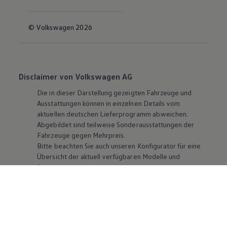
© Volkswagen 2026
Disclaimer von Volkswagen AG
Die in dieser Darstellung gezeigten Fahrzeuge und
Ausstattungen können in einzelnen Details vom
aktuellen deutschen Lieferprogramm abweichen.
Abgebildet sind teilweise Sonderausstattungen der
Fahrzeuge gegen Mehrpreis.
Bitte beachten Sie auch unseren Konfigurator für eine
Übersicht der aktuell verfügbaren Modelle und
Ausstattungen.
Die angegebenen Verbrauchs- und Emissionswerte
beziehen sich nicht auf ein einzelnes Fahrzeug und sind
nicht Bestandteil des Angebots, sondern dienen allein
Vergleichszwecken zwischen den verschiedenen
Fahrzeugtypen. Zusatzausstattungen und
Zubehör