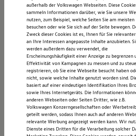
Elektrofahrzeugkonzepte
außerhalb der Volkswagen Webseiten. Diese Cookie
ID. EVERY1
sammeln Informationen darüber, wie Sie unsere We
(
Impressum & Rechtliches
)
Reichweite
nutzen, zum Beispiel, welche Seiten Sie am meisten
Reichweite der ID. Modelle
Reichweite im Winter
Was ist der Economy Service
besuchen oder wie Sie sich auf der Seite bewegen. D
Rekuperation
Zweck dieser Cookies ist es, Ihnen für Sie relevante
und wer kann ihn nutzen?
Laden
an Ihre Interessen angepasste Inhalte anzubieten. S
Laden unterwegs
Laden Zuhause
werden außerdem dazu verwendet, die
Ältere Volkswagen haben einen anderen
Ladestationen finden
Erscheinungshäufigkeit einer Anzeige zu begrenzen 
Ladezeitensimulator
Servicebedarf als neue Fahrzeuge. Der Economy
Effektivität von Kampagnen zu messen und zu steue
Batterie
Service ist speziell für Volkswagen Modelle
Sicherheit
registrieren, ob Sie eine Webseite besucht haben od
entwickelt worden, die älter als vier Jahre sind. Er
Garantie und Lebensdauer
nicht, sowie welche Inhalte genutzt worden sind. Di
Nachhaltigkeit
bietet Ihnen ein vielfältiges Leistungsspektrum mit
basiert auf einer eindeutigen Identifikation Ihres B
Technologie
zeitwertgerechtem Service und hoher
Kosten und Kauf
sowie Ihres Internetgeräts. Die Informationen kön
Ersatzteilqualität. Die Leistungen sind durch
Verbrauchskosten
anderen Webseiten oder Seiten Dritter, wie z.B.
Kaufoptionen
Fachwissen, Volkswagen Teile und langjährige
Volkswagen Konzerngesellschaften oder Werbetrei
E-Auto-Förderung
Erfahrung genau auf Ihr Fahrzeug abgestimmt und
Software und Konnektivität
geteilt werden, sodass Ihnen auch auf anderen Web
decken nahezu alle Services ab. Die Preise sind
Die ID. Software 6
relevante Werbung angezeigt werden kann. Wir nut
ID. Software Versionen und Updates
speziell auf das Alter Ihres Fahrzeugs ausgelegt. Bei
Dienste eines Dritten für die Verarbeitung solcher D
Digitale Extras
der Durchführung der im Serviceplan
Schnittstellen zu Ihrem ID.