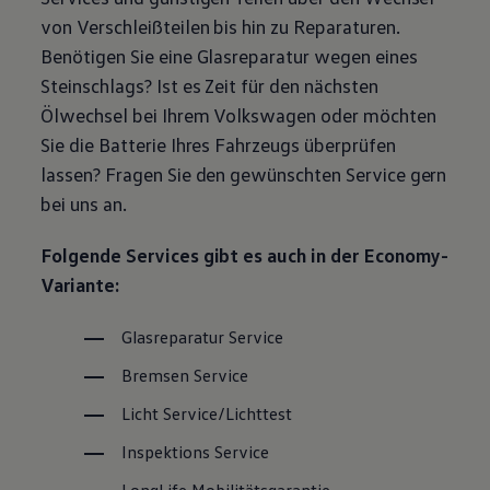
Magazin
von Verschleißteilen bis hin zu Reparaturen.
Lifestyle
Benötigen Sie eine Glasreparatur wegen eines
Transport
Familie
Steinschlags? Ist es Zeit für den nächsten
Elektromobilität
Ölwechsel bei Ihrem
Volkswagen
oder möchten
Volkswagen R
Pannen- und Unfallhilfe
Sie die Batterie Ihres Fahrzeugs überprüfen
Volkswagen Kundenbetreuung
lassen? Fragen Sie den gewünschten
Service
gern
bei uns an.
Folgende Services gibt es auch in der Economy-
Variante:
Glasreparatur
Service
Bremsen
Service
Licht
Service
/Lichttest
Inspektions
Service