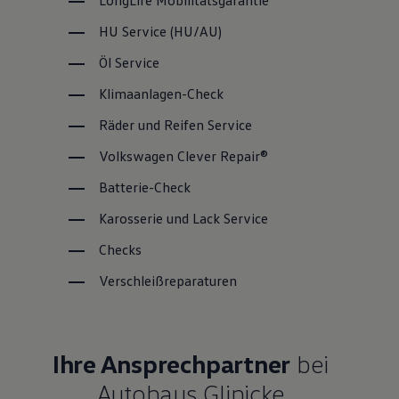
LongLife
Mobilitätsgarantie
HU
Service
(
HU/AU
)
Öl
Service
Klimaanlagen-Check
Räder und Reifen
Service
Volkswagen
Clever Repair®
Batterie-Check
Karosserie und Lack
Service
Checks
Verschleißreparaturen
Ihre Ansprechpartner
bei
Autohaus Glinicke