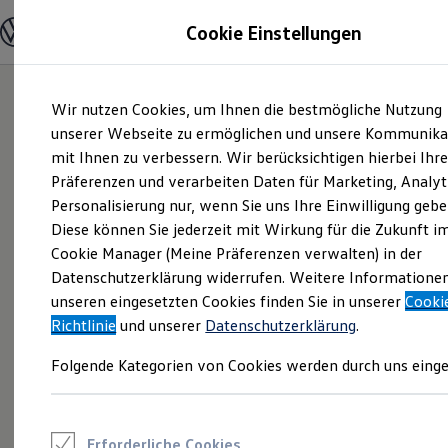
Modelle und Konfigurator
Cookie Einstellungen
Konfigurator
Modelle vergleichen
Konfiguration laden
Zum
Zum
Autosuche
Wir nutzen Cookies, um Ihnen die bestmögliche Nutzung
Hauptinhalt
Footer
Elektroautos
springen
springen
unserer Webseite zu ermöglichen und unsere Kommunika
ENERGY Sondermodelle
Nutzfahrzeuge
mit Ihnen zu verbessern. Wir berücksichtigen hierbei Ihr
SUV und CUV
Präferenzen und verarbeiten Daten für Marketing, Analyt
Familienautos
Personalisierung nur, wenn Sie uns Ihre Einwilligung gebe
Kombis
Kompaktwagen
Diese können Sie jederzeit mit Wirkung für die Zukunft i
Sportwagen
Cookie Manager (Meine Präferenzen verwalten) in der
Schnell verfügbare Fahrzeuge
Angebote und Produkte
Datenschutzerklärung widerrufen. Weitere Informatione
Aktuelle Angebote
unseren eingesetzten Cookies finden Sie in unserer
Cooki
E-Auto-Förderung
Richtlinie
und unserer
Datenschutzerklärung
.
Volkswagen Marktplatz
Die ENERGY Sondermodelle
Folgende Kategorien von Cookies werden durch uns einge
Junge Gebrauchtwagen und Gebrauchtwagen
Volkswagen Zertifizierte Gebrauchtwagen
Elektromobilität bei Gebrauchtwagen
Zubehör- und Serviceangebote
Saisonangebote
Erforderliche Cookies