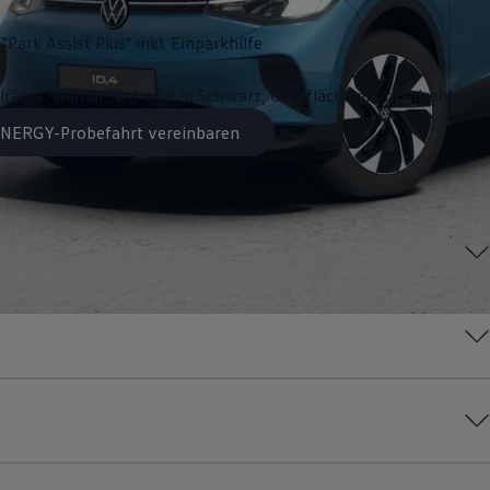
"Park Assist Plus" inkl. Einparkhilfe
lräder "Hamar" 8 J x 19 in Schwarz, Oberfläche glanzgedreht
 ENERGY-Probefahrt vereinbaren