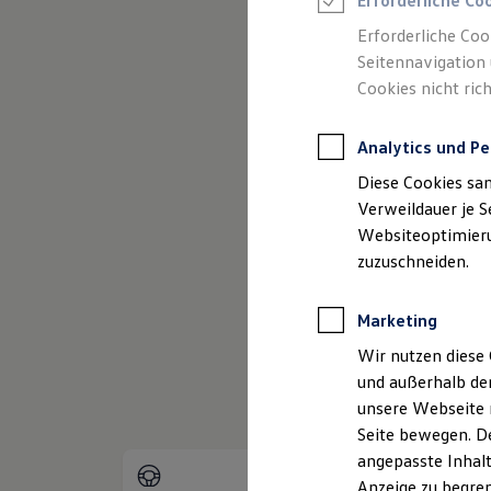
Erforderliche Co
Reifenpakete
Leasing
Erforderliche Coo
Leasing-Angebote
Seitennavigation 
Gebrauchtwagen Leasing
Cookies nicht rich
Junge Gebrauchtwagen-Leasing
Elektroauto Leasing
Kleinwagen-Leasing
Analytics und Pe
Leasing ohne Anzahlung
(
Impressum & Rechtliches
)
Finanzierung
Diese Cookies sa
Autokredit mit Schlussrate
Versicherungen und Garantien
Verweildauer je S
Kfz-Versicherung
Websiteoptimierun
Restschuldversicherungen
zuzuschneiden.
Garantien
Wartungsverträge
Geschäftskunden
Marketing
Professional Class bei Volkswagen
Großkunden
Wir nutzen diese 
Behörden
und außerhalb de
Direktkunden
Sonderfahrzeuge
unsere Webseite n
Anpfiff zum Gewinn
Seite bewegen. De
Elektromobilität
angepasste Inhalt
Elektroautos
ID. Tutorials
Anzeige zu begren