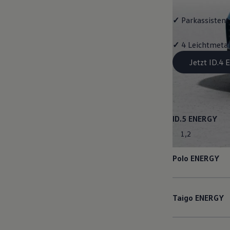
✓
Parkassistent 
✓
4 Leichtmetal
Jetzt ID.4
ID.5
ENERGY
1
,
2
Polo
ENERGY
Taigo
ENERGY