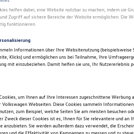
okies
kies helfen dabei, eine Website nutzbar zu machen, indem sie G
und Zugriff auf sichere Bereiche der Website ermöglichen. Die W
tig funktionieren.
rsonalisierung
mmeln Informationen über Ihre Websitenutzung (beispielsweise S
eite, Klicks) und ermöglichen uns bei Teilnahme, Ihre Umfrageerge
g mit einzubeziehen. Damit helfen sie uns, Ihr Nutzererlebnis pe
Cookies, um Ihnen auf Ihre Interessen zugeschnittene Werbung a
r Volkswagen Webseiten. Diese Cookies sammeln Informationen 
utzen, zum Beispiel, welche Seiten Sie am meisten besuchen oder
r Zweck dieser Cookies ist es, Ihnen für Sie relevantere und an I
e anzubieten. Sie werden außerdem dazu verwendet, die Erschein
zen und die Effektivität von Kampagnen zu messen und zu steuern