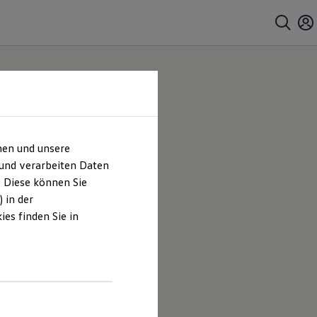
hen und unsere
 und verarbeiten Daten
. Diese können Sie
 in der
es finden Sie in