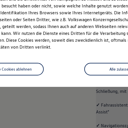
 besucht haben oder nicht, sowie welche Inhalte genutzt worden s
rzeugangebot
Servicetermin buchen
rdern
 Identifikation Ihres Browsers sowie Ihres Internetgeräts. Die 
iten oder Seiten Dritter, wie z.B. Volkswagen Konzerngesellsch
 geteilt werden, sodass Ihnen auch auf anderen Webseiten rel
kann. Wir nutzen die Dienste eines Dritten für die Verarbeitung 
. Diese Cookies werden, soweit dies zweckdienlich ist, oftmals
ID.4
ENERGY
täten von Dritten verlinkt.
Aussta
e Cookies ablehnen
Alle zulass
✓
Multifunktion
✓
"Easy Open & 
Schließung, mit
✓
Fahrassistent
Assist"
✓
Navigationss