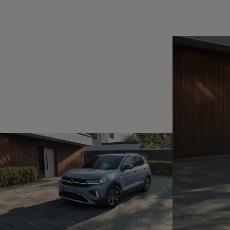
Magazin
Lifestyle
Transport
Familie
Elektromobilität
Volkswagen R
Pannen- und Unfallhilfe
Volkswagen Kundenbetreuung
1
1