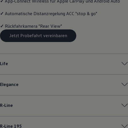
✓
App‑Connect
Wireless für Apple
CarPlay
und
Android
Auto
Motorenöl und Flüssigkeiten
Räder und Reifen
✓
Automatische Distanzregelung ACC "stop & go"
Pannen- und Unfallhilfe
Economy Service
Volkswagen Teile
✓
Rückfahrkamera "Rear View"
Zubehör
Modellspezifisches Zubehör
Jetzt Probefahrt vereinbaren
Schutz und Pflege
Transport
Entertainment und Elektronik
Individualisieren
Wallbox und Ladekabel
Life
Digitale Extras
Dienste für Ihr Modell finden
Volkswagen Apps, Login und Shop
Handy und Fahrzeug verbinden
Elegance
Updates für Software, Karten und Radio
Über Ihr Auto
Vorgängermodelle
Kundeninformationen
R‑Line
Volkswagen Kundenbetreuung
Warn- und Kontrollleuchten
Assistenzsysteme
Digitale Betriebsanleitung
R‑Line
195
Live Beratung