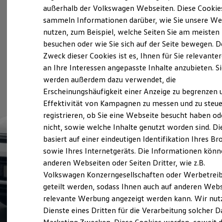
Elektrofahrzeugkonzepte
außerhalb der Volkswagen Webseiten. Diese Cookie
ID. EVERY1
sammeln Informationen darüber, wie Sie unsere We
Reichweite
nutzen, zum Beispiel, welche Seiten Sie am meisten
Reichweite der ID. Modelle
Reichweite im Winter
besuchen oder wie Sie sich auf der Seite bewegen. D
Rekuperation
Zweck dieser Cookies ist es, Ihnen für Sie relevante
Laden
an Ihre Interessen angepasste Inhalte anzubieten. S
Laden unterwegs
Laden Zuhause
werden außerdem dazu verwendet, die
Ladestationen finden
Erscheinungshäufigkeit einer Anzeige zu begrenzen 
Ladezeitensimulator
Effektivität von Kampagnen zu messen und zu steue
Batterie
Sicherheit
registrieren, ob Sie eine Webseite besucht haben od
Garantie und Lebensdauer
nicht, sowie welche Inhalte genutzt worden sind. Di
Nachhaltigkeit
basiert auf einer eindeutigen Identifikation Ihres B
Technologie
Kosten und Kauf
sowie Ihres Internetgeräts. Die Informationen kön
Verbrauchskosten
anderen Webseiten oder Seiten Dritter, wie z.B.
Kaufoptionen
Volkswagen Konzerngesellschaften oder Werbetrei
E-Auto-Förderung
Software und Konnektivität
geteilt werden, sodass Ihnen auch auf anderen Web
Die ID. Software 6
relevante Werbung angezeigt werden kann. Wir nut
ID. Software Versionen und Updates
Dienste eines Dritten für die Verarbeitung solcher D
Digitale Extras
Schnittstellen zu Ihrem ID.