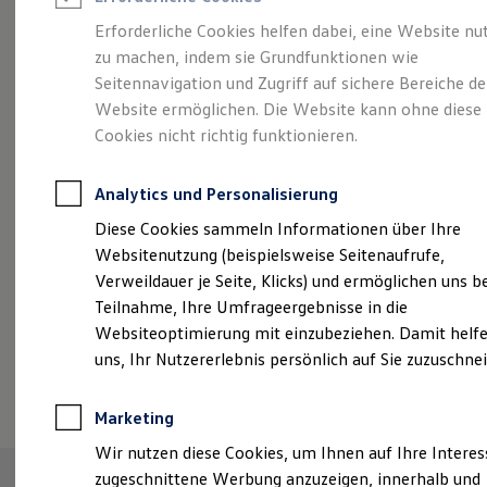
Reifenpakete
Leasing
Erforderliche Cookies helfen dabei, eine Website nu
Leasing-Angebote
zu machen, indem sie Grundfunktionen wie
Abenteuer Leben.
Der
Gebrauchtwagen Leasing
Seitennavigation und Zugriff auf sichere Bereiche de
Junge Gebrauchtwagen-Leasing
Elektroauto Leasing
Website ermöglichen. Die Website kann ohne diese
Tiguan.
Kleinwagen-Leasing
Cookies nicht richtig funktionieren.
Leasing ohne Anzahlung
Finanzierung
Autokredit mit Schlussrate
Analytics und Personalisierung
Versicherungen und Garantien
Kfz-Versicherung
Diese Cookies sammeln Informationen über Ihre
Restschuldversicherungen
Websitenutzung (beispielsweise Seitenaufrufe,
Garantien
Verweildauer je Seite, Klicks) und ermöglichen uns b
Wartungsverträge
Geschäftskunden
Teilnahme, Ihre Umfrageergebnisse in die
Professional Class bei Volkswagen
Websiteoptimierung mit einzubeziehen. Damit helfe
Großkunden
uns, Ihr Nutzererlebnis persönlich auf Sie zuzuschne
Behörden
(
Impressum & Rechtliches
)
Direktkunden
Sonderfahrzeuge
Marketing
Anpfiff zum Gewinn
Elektromobilität
Wir nutzen diese Cookies, um Ihnen auf Ihre Intere
Elektroautos
zugeschnittene Werbung anzuzeigen, innerhalb und
ID. Tutorials