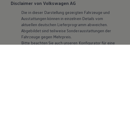
Disclaimer von Volkswagen AG
Die in dieser Darstellung gezeigten Fahrzeuge und
Ausstattungen können in einzelnen Details vom
aktuellen deutschen Lieferprogramm abweichen.
Abgebildet sind teilweise Sonderausstattungen der
Fahrzeuge gegen Mehrpreis.
Bitte beachten Sie auch unseren Konfigurator für eine
Übersicht der aktuell verfügbaren Modelle und
Ausstattungen.
Die angegebenen Verbrauchs- und Emissionswerte
beziehen sich nicht auf ein einzelnes Fahrzeug und sind
nicht Bestandteil des Angebots, sondern dienen allein
Vergleichszwecken zwischen den verschiedenen
Fahrzeugtypen. Zusatzausstattungen und
Zubehör
(Anbauteile, Reifenformat usw.) können relevante
Fahrzeugparameter, wie
z. B.
Gewicht, Rollwiderstand
und Aerodynamik verändern und neben Witterungs-
und Verkehrsbedingungen sowie dem individuellen
Fahrverhalten den Kraftstoffverbrauch, den
Stromverbrauch, die CO₂-Emissionen und die