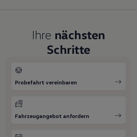
Magazin
Lifestyle
Transport
Familie
Elektromobilität
Ihre
nächsten
Volkswagen R
Pannen- und Unfallhilfe
Volkswagen Kundenbetreuung
Schritte
Probefahrt vereinbaren
Fahrzeugangebot anfordern