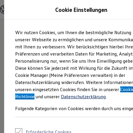
Modelle und Konfigurator
Cookie Einstellungen
Konfigurator
Modelle vergleichen
Konfiguration laden
Zum
Zum
Autosuche
Wir nutzen Cookies, um Ihnen die bestmögliche Nutzung
Hauptinhalt
Footer
Elektroautos
springen
springen
unserer Webseite zu ermöglichen und unsere Kommunika
ENERGY Sondermodelle
Nutzfahrzeuge
mit Ihnen zu verbessern. Wir berücksichtigen hierbei Ihr
SUV und CUV
Präferenzen und verarbeiten Daten für Marketing, Analyt
Familienautos
Personalisierung nur, wenn Sie uns Ihre Einwilligung gebe
Kombis
Kompaktwagen
Diese können Sie jederzeit mit Wirkung für die Zukunft i
Sportwagen
Cookie Manager (Meine Präferenzen verwalten) in der
Schnell verfügbare Fahrzeuge
Angebote und Produkte
Datenschutzerklärung widerrufen. Weitere Informatione
Aktuelle Angebote
unseren eingesetzten Cookies finden Sie in unserer
Cooki
E-Auto-Förderung
Richtlinie
und unserer
Datenschutzerklärung
.
Volkswagen Marktplatz
Die ENERGY Sondermodelle
Folgende Kategorien von Cookies werden durch uns einge
Junge Gebrauchtwagen und Gebrauchtwagen
Volkswagen Zertifizierte Gebrauchtwagen
Elektromobilität bei Gebrauchtwagen
Zubehör- und Serviceangebote
Saisonangebote
Erforderliche Cookies