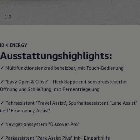
Motorenöl und Flüssigkeiten
Räder und Reifen
Pannen- und Unfallhilfe
1
,
2
Economy Service
Volkswagen Teile
Zubehör
Modellspezifisches Zubehör
Schutz und Pflege
ID.4
ENERGY
Transport
Ausstattungshighlights:
Entertainment und Elektronik
Individualisieren
Wallbox und Ladekabel
✓
Multifunktionslenkrad beheizbar, mit Touch-Bedienung
Digitale Extras
Dienste für Ihr Modell finden
✓
"Easy Open & Close" - Heckklappe mit sensorgesteuerter
Volkswagen Apps, Login und Shop
Öffnung und Schließung, mit Fernentriegelung
Handy und Fahrzeug verbinden
Updates für Software, Karten und Radio
Über Ihr Auto
✓
Fahrassistent "Travel Assist", Spurhalteassistent "Lane Assist"
Vorgängermodelle
und "Emergency Assist"
Kundeninformationen
Volkswagen Kundenbetreuung
Warn- und Kontrollleuchten
✓
Navigationssystem "Discover Pro"
Assistenzsysteme
Digitale Betriebsanleitung
✓
Parkassistent "Park Assist Plus" inkl. Einparkhilfe
Live Beratung