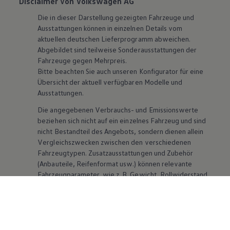
Disclaimer von Volkswagen AG
Die in dieser Darstellung gezeigten Fahrzeuge und
Ausstattungen können in einzelnen Details vom
aktuellen deutschen Lieferprogramm abweichen.
Abgebildet sind teilweise Sonderausstattungen der
Fahrzeuge gegen Mehrpreis.
Bitte beachten Sie auch unseren Konfigurator für eine
Übersicht der aktuell verfügbaren Modelle und
Ausstattungen.
Die angegebenen Verbrauchs- und Emissionswerte
beziehen sich nicht auf ein einzelnes Fahrzeug und sind
nicht Bestandteil des Angebots, sondern dienen allein
Vergleichszwecken zwischen den verschiedenen
Fahrzeugtypen. Zusatzausstattungen und
Zubehör
(Anbauteile, Reifenformat usw.) können relevante
Fahrzeugparameter, wie
z. B.
Gewicht, Rollwiderstand
und Aerodynamik verändern und neben Witterungs-
und Verkehrsbedingungen sowie dem individuellen
Fahrverhalten den Kraftstoffverbrauch, den
Stromverbrauch, die CO₂-Emissionen und die
Fahrleistungswerte eines Fahrzeugs beeinflussen.