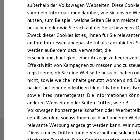
Elektrofahrzeugkonzepte
außerhalb der Volkswagen Webseiten. Diese Cookie
ID. EVERY1
sammeln Informationen darüber, wie Sie unsere We
Reichweite
nutzen, zum Beispiel, welche Seiten Sie am meisten
Reichweite der ID. Modelle
Probefahrt vereinbaren
Reichweite im Winter
besuchen oder wie Sie sich auf der Seite bewegen. D
Rekuperation
Zweck dieser Cookies ist es, Ihnen für Sie relevante
Laden
an Ihre Interessen angepasste Inhalte anzubieten. S
Laden unterwegs
Laden Zuhause
werden außerdem dazu verwendet, die
Ladestationen finden
Erscheinungshäufigkeit einer Anzeige zu begrenzen 
Fahrzeugangebot anfordern
Ladezeitensimulator
Effektivität von Kampagnen zu messen und zu steue
Batterie
Sicherheit
registrieren, ob Sie eine Webseite besucht haben od
Garantie und Lebensdauer
nicht, sowie welche Inhalte genutzt worden sind. Di
Nachhaltigkeit
basiert auf einer eindeutigen Identifikation Ihres B
Technologie
Serviceanfrage stellen
Kosten und Kauf
sowie Ihres Internetgeräts. Die Informationen kön
Verbrauchskosten
anderen Webseiten oder Seiten Dritter, wie z.B.
Kaufoptionen
Volkswagen Konzerngesellschaften oder Werbetrei
E-Auto-Förderung
Software und Konnektivität
geteilt werden, sodass Ihnen auch auf anderen Web
Die ID. Software 6
relevante Werbung angezeigt werden kann. Wir nut
ID. Software Versionen und Updates
Dienste eines Dritten für die Verarbeitung solcher D
Digitale Extras
Schnittstellen zu Ihrem ID.