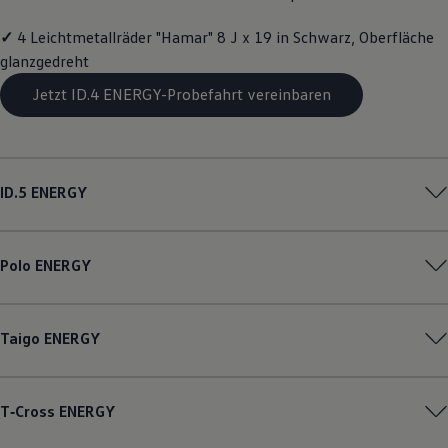
Magazin
Lifestyle
✓
4 Leichtmetallräder "Hamar" 8 J x 19 in Schwarz, Oberfläche
Transport
glanzgedreht
Familie
Elektromobilität
Jetzt ID.4 ENERGY-Probefahrt vereinbaren
Volkswagen R
Pannen- und Unfallhilfe
Volkswagen Kundenbetreuung
ID.5
ENERGY
Polo
ENERGY
Taigo
ENERGY
T‑Cross
ENERGY