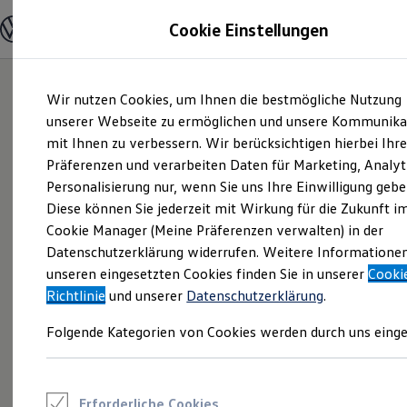
Modelle und Konfigurator
Cookie Einstellungen
Konfigurator
Modelle vergleichen
Konfiguration laden
Zum
Zum
Autosuche
Wir nutzen Cookies, um Ihnen die bestmögliche Nutzung
Hauptinhalt
Footer
Elektroautos
springen
springen
unserer Webseite zu ermöglichen und unsere Kommunika
ENERGY Sondermodelle
Nutzfahrzeuge
mit Ihnen zu verbessern. Wir berücksichtigen hierbei Ihr
SUV und CUV
Präferenzen und verarbeiten Daten für Marketing, Analyt
Familienautos
Personalisierung nur, wenn Sie uns Ihre Einwilligung gebe
Kombis
Kompaktwagen
Diese können Sie jederzeit mit Wirkung für die Zukunft i
Sportwagen
Cookie Manager (Meine Präferenzen verwalten) in der
Schnell verfügbare Fahrzeuge
Angebote und Produkte
Datenschutzerklärung widerrufen. Weitere Informatione
Aktuelle Angebote
unseren eingesetzten Cookies finden Sie in unserer
Cooki
E-Auto-Förderung
Richtlinie
und unserer
Datenschutzerklärung
.
Volkswagen Marktplatz
Die ENERGY Sondermodelle
Folgende Kategorien von Cookies werden durch uns einge
Junge Gebrauchtwagen und Gebrauchtwagen
Volkswagen Zertifizierte Gebrauchtwagen
Elektromobilität bei Gebrauchtwagen
Zubehör- und Serviceangebote
Saisonangebote
Erforderliche Cookies