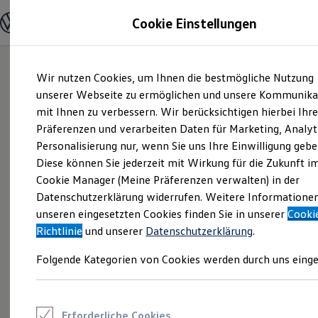
Modelle und Konfigurator
Cookie Einstellungen
Konfigurator
Modelle vergleichen
Konfiguration laden
Zum
Zum
Autosuche
Wir nutzen Cookies, um Ihnen die bestmögliche Nutzung
Hauptinhalt
Footer
Elektroautos
springen
springen
unserer Webseite zu ermöglichen und unsere Kommunika
ENERGY Sondermodelle
Nutzfahrzeuge
mit Ihnen zu verbessern. Wir berücksichtigen hierbei Ihr
SUV und CUV
Präferenzen und verarbeiten Daten für Marketing, Analyt
Familienautos
Personalisierung nur, wenn Sie uns Ihre Einwilligung gebe
Kombis
Kompaktwagen
Diese können Sie jederzeit mit Wirkung für die Zukunft i
Sportwagen
Cookie Manager (Meine Präferenzen verwalten) in der
Schnell verfügbare Fahrzeuge
Angebote und Produkte
Datenschutzerklärung widerrufen. Weitere Informatione
Aktuelle Angebote
unseren eingesetzten Cookies finden Sie in unserer
Cooki
E-Auto-Förderung
Richtlinie
und unserer
Datenschutzerklärung
.
Volkswagen Marktplatz
Die ENERGY Sondermodelle
Folgende Kategorien von Cookies werden durch uns einge
Junge Gebrauchtwagen und Gebrauchtwagen
Volkswagen Zertifizierte Gebrauchtwagen
Elektromobilität bei Gebrauchtwagen
Zubehör- und Serviceangebote
Saisonangebote
Erforderliche Cookies