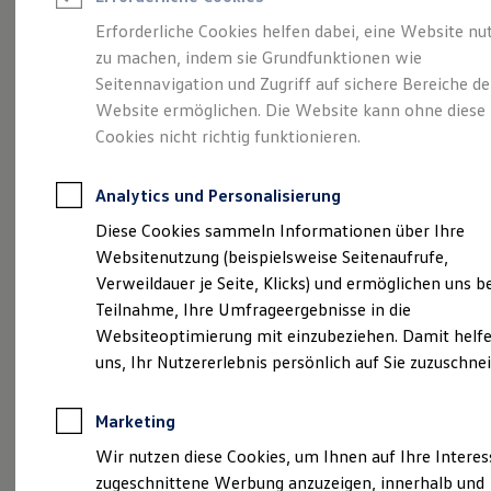
Reifenpakete
Leasing
Erforderliche Cookies helfen dabei, eine Website nu
Leasing-Angebote
zu machen, indem sie Grundfunktionen wie
Volkswagen Economy
Gebrauchtwagen Leasing
Seitennavigation und Zugriff auf sichere Bereiche de
Junge Gebrauchtwagen-Leasing
Elektroauto Leasing
Website ermöglichen. Die Website kann ohne diese
Service
Rabattaktion
Kleinwagen-Leasing
Cookies nicht richtig funktionieren.
Leasing ohne Anzahlung
Finanzierung
Autokredit mit Schlussrate
Analytics und Personalisierung
Versicherungen und Garantien
Kfz-Versicherung
Diese Cookies sammeln Informationen über Ihre
Restschuldversicherungen
Websitenutzung (beispielsweise Seitenaufrufe,
Garantien
Verweildauer je Seite, Klicks) und ermöglichen uns b
Wartungsverträge
Geschäftskunden
Teilnahme, Ihre Umfrageergebnisse in die
Professional Class bei Volkswagen
Websiteoptimierung mit einzubeziehen. Damit helfe
Großkunden
uns, Ihr Nutzererlebnis persönlich auf Sie zuzuschne
Behörden
Direktkunden
Sonderfahrzeuge
Marketing
Anpfiff zum Gewinn
Elektromobilität
Wir nutzen diese Cookies, um Ihnen auf Ihre Intere
Elektroautos
zugeschnittene Werbung anzuzeigen, innerhalb und
ID. Tutorials