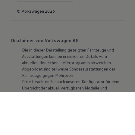
© Volkswagen 2026
Disclaimer von Volkswagen AG
Die in dieser Darstellung gezeigten Fahrzeuge und
Ausstattungen können in einzelnen Details vom
aktuellen deutschen Lieferprogramm abweichen.
Abgebildet sind teilweise Sonderausstattungen der
Fahrzeuge gegen Mehrpreis.
Bitte beachten Sie auch unseren Konfigurator für eine
Übersicht der aktuell verfügbaren Modelle und
Ausstattungen.
Die angegebenen Verbrauchs- und Emissionswerte
beziehen sich nicht auf ein einzelnes Fahrzeug und sind
nicht Bestandteil des Angebots, sondern dienen allein
Vergleichszwecken zwischen den verschiedenen
Fahrzeugtypen. Zusatzausstattungen und
Zubehör