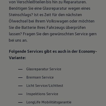
von Verschleißteilen bis hin zu Reparaturen.
Magazin
Benötigen Sie eine Glasreparatur wegen eines
Lifestyle
Transport
Steinschlags? Ist es Zeit für den nächsten
Familie
Ölwechsel bei Ihrem
Volkswagen
oder möchten
Elektromobilität
Volkswagen R
Sie die Batterie Ihres Fahrzeugs überprüfen
Pannen- und Unfallhilfe
lassen? Fragen Sie den gewünschten
Service
gern
Volkswagen Kundenbetreuung
bei uns an.
Folgende Services gibt es auch in der Economy-
Variante:
Glasreparatur
Service
Bremsen
Service
Licht
Service
/Lichttest
Inspektions
Service
LongLife
Mobilitätsgarantie