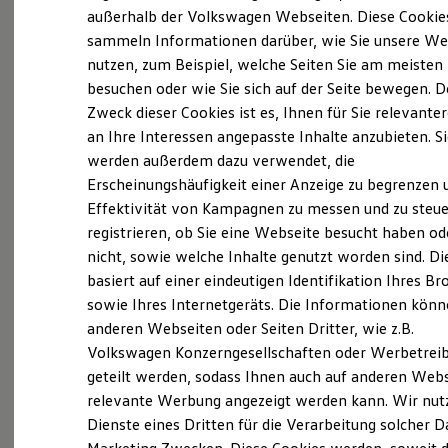
Elektrofahrzeugkonzepte
außerhalb der Volkswagen Webseiten. Diese Cookie
(
Impressum & Rechtliches
)
ID. EVERY1
sammeln Informationen darüber, wie Sie unsere We
Reichweite
nutzen, zum Beispiel, welche Seiten Sie am meisten
Reichweite der ID. Modelle
Was ist der Economy Service
Reichweite im Winter
besuchen oder wie Sie sich auf der Seite bewegen. D
und wer kann ihn nutzen?
Rekuperation
Zweck dieser Cookies ist es, Ihnen für Sie relevante
Laden
an Ihre Interessen angepasste Inhalte anzubieten. S
Laden unterwegs
Laden Zuhause
Ältere Volkswagen haben einen anderen
werden außerdem dazu verwendet, die
Ladestationen finden
Servicebedarf als neue Fahrzeuge. Der Economy
Erscheinungshäufigkeit einer Anzeige zu begrenzen 
Ladezeitensimulator
Service ist speziell für Volkswagen Modelle
Effektivität von Kampagnen zu messen und zu steue
Batterie
Sicherheit
entwickelt worden, die älter als vier Jahre sind. Er
registrieren, ob Sie eine Webseite besucht haben od
Garantie und Lebensdauer
bietet Ihnen ein vielfältiges Leistungsspektrum mit
nicht, sowie welche Inhalte genutzt worden sind. Di
Nachhaltigkeit
zeitwertgerechtem Service und hoher
basiert auf einer eindeutigen Identifikation Ihres B
Technologie
Kosten und Kauf
Ersatzteilqualität. Die Leistungen sind durch
sowie Ihres Internetgeräts. Die Informationen kön
Verbrauchskosten
Fachwissen, Volkswagen Teile und langjährige
anderen Webseiten oder Seiten Dritter, wie z.B.
Kaufoptionen
Erfahrung genau auf Ihr Fahrzeug abgestimmt und
Volkswagen Konzerngesellschaften oder Werbetrei
E-Auto-Förderung
Software und Konnektivität
decken nahezu alle Services ab. Die Preise sind
geteilt werden, sodass Ihnen auch auf anderen Web
Die ID. Software 6
speziell auf das Alter Ihres Fahrzeugs ausgelegt. Bei
relevante Werbung angezeigt werden kann. Wir nut
ID. Software Versionen und Updates
der Durchführung der im Serviceplan
Dienste eines Dritten für die Verarbeitung solcher D
Digitale Extras
Schnittstellen zu Ihrem ID.
vorgeschriebenen Leistungen wird auch die LongLife