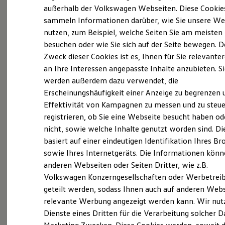
Elektrofahrzeugkonzepte
außerhalb der Volkswagen Webseiten. Diese Cookie
ID. EVERY1
sammeln Informationen darüber, wie Sie unsere We
Reichweite
(
Impressum & Rechtliches
)
nutzen, zum Beispiel, welche Seiten Sie am meisten
Reichweite der ID. Modelle
Reichweite im Winter
besuchen oder wie Sie sich auf der Seite bewegen. D
Rekuperation
Zweck dieser Cookies ist es, Ihnen für Sie relevante
Laden
an Ihre Interessen angepasste Inhalte anzubieten. S
Laden unterwegs
Laden Zuhause
werden außerdem dazu verwendet, die
Ladestationen finden
Ganz selbstverständlich.
Das
Erscheinungshäufigkeit einer Anzeige zu begrenzen 
Ladezeitensimulator
Effektivität von Kampagnen zu messen und zu steue
Batterie
Gebrauchtwagen
-
Sicherheit
registrieren, ob Sie eine Webseite besucht haben od
Leistungsversprechen.
Garantie und Lebensdauer
nicht, sowie welche Inhalte genutzt worden sind. Di
Nachhaltigkeit
basiert auf einer eindeutigen Identifikation Ihres B
Technologie
Kosten und Kauf
Rundum sicher: der 360°
Gebrauchtwagen
-
sowie Ihres Internetgeräts. Die Informationen kön
Verbrauchskosten
Check
anderen Webseiten oder Seiten Dritter, wie z.B.
Kaufoptionen
Volkswagen Konzerngesellschaften oder Werbetrei
E-Auto-Förderung
Software und Konnektivität
geteilt werden, sodass Ihnen auch auf anderen Web
Bevor ein
Volkswagen
Zertifizierter
Die ID. Software 6
relevante Werbung angezeigt werden kann. Wir nut
Gebrauchtwagen
an unsere Kunden
ID. Software Versionen und Updates
Dienste eines Dritten für die Verarbeitung solcher D
Digitale Extras
übergeben wird, prüfen wir den Zustand
Schnittstellen zu Ihrem ID.