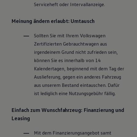
Serviceheft oder Intervallanzeige.
Magazin
Lifestyle
Transport
Meinung ändern erlaubt: Umtausch
Familie
Elektromobilität
Volkswagen R
Sollten Sie mit Ihrem
Volkswagen
Pannen- und Unfallhilfe
Zertifizierten
Gebrauchtwagen
aus
Volkswagen Kundenbetreuung
irgendeinem Grund nicht zufrieden sein,
können Sie es innerhalb von 14
Kalendertagen, beginnend mit dem Tag der
Auslieferung, gegen ein anderes Fahrzeug
aus unserem Bestand eintauschen. Dafür
ist lediglich eine Nutzungsgebühr fällig.
Einfach zum Wunschfahrzeug: Finanzierung und
Leasing
Mit dem Finanzierungsangebot samt