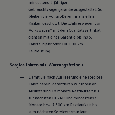
mindestens 1-jährigen
Motorenöl und Flüssigkeiten
Räder und Reifen
Gebrauchtwagengarantie ausgestattet. So
Pannen- und Unfallhilfe
bleiben Sie vor größeren finanziellen
Economy Service
Volkswagen Teile
Risiken geschützt. Die „Jahreswagen von
Zubehör
Volkswagen
“ mit dem Qualitätszertifikat
Modellspezifisches Zubehör
Schutz und Pflege
glänzen mit einer Garantie bis ins 5.
Transport
Fahrzeugjahr oder 100.000 km
Entertainment und Elektronik
Individualisieren
Laufleistung.
Wallbox und Ladekabel
Digitale Extras
Dienste für Ihr Modell finden
Sorglos fahren mit: Wartungsfreiheit
Volkswagen Apps, Login und Shop
Handy und Fahrzeug verbinden
Damit Sie nach Auslieferung eine sorglose
Updates für Software, Karten und Radio
Über Ihr Auto
Fahrt haben, garantieren wir Ihnen ab
Vorgängermodelle
Auslieferung 18 Monate Restlaufzeit bis
Kundeninformationen
Volkswagen Kundenbetreuung
zur nächsten
HU/AU
und mindestens 6
Warn- und Kontrollleuchten
Monate bzw. 7.500 km Restlaufzeit bis
Assistenzsysteme
Digitale Betriebsanleitung
zum nächsten Servicetermin laut
Live Beratung