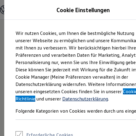
Modelle und Konfigurator
Cookie Einstellungen
Konfigurator
Modelle vergleichen
Konfiguration laden
Zum
Zum
Autosuche
Wir nutzen Cookies, um Ihnen die bestmögliche Nutzung
Hauptinhalt
Footer
Elektroautos
springen
springen
unserer Webseite zu ermöglichen und unsere Kommunika
ENERGY Sondermodelle
Nutzfahrzeuge
mit Ihnen zu verbessern. Wir berücksichtigen hierbei Ihr
SUV und CUV
Präferenzen und verarbeiten Daten für Marketing, Analyt
Familienautos
Personalisierung nur, wenn Sie uns Ihre Einwilligung gebe
Kombis
Kompaktwagen
Diese können Sie jederzeit mit Wirkung für die Zukunft i
Sportwagen
Cookie Manager (Meine Präferenzen verwalten) in der
Schnell verfügbare Fahrzeuge
Angebote und Produkte
Datenschutzerklärung widerrufen. Weitere Informatione
Aktuelle Angebote
unseren eingesetzten Cookies finden Sie in unserer
Cooki
E-Auto-Förderung
Richtlinie
und unserer
Datenschutzerklärung
.
Volkswagen Marktplatz
Die ENERGY Sondermodelle
Folgende Kategorien von Cookies werden durch uns einge
Junge Gebrauchtwagen und Gebrauchtwagen
Volkswagen Zertifizierte Gebrauchtwagen
Elektromobilität bei Gebrauchtwagen
Zubehör- und Serviceangebote
Saisonangebote
Erforderliche Cookies