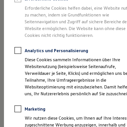
Reifenpakete
Leasing
Erforderliche Cookies helfen dabei, eine Website nu
Leasing-Angebote
zu machen, indem sie Grundfunktionen wie
Gepflegt, geprüft und
Gebrauchtwagen Leasing
Seitennavigation und Zugriff auf sichere Bereiche de
Junge Gebrauchtwagen-Leasing
Elektroauto Leasing
Website ermöglichen. Die Website kann ohne diese
für gut befunden.
Kleinwagen-Leasing
Cookies nicht richtig funktionieren.
Leasing ohne Anzahlung
Volkswagen
Finanzierung
Autokredit mit Schlussrate
Analytics und Personalisierung
Versicherungen und Garantien
Zertifizierte
Kfz-Versicherung
Diese Cookies sammeln Informationen über Ihre
Restschuldversicherungen
Websitenutzung (beispielsweise Seitenaufrufe,
Garantien
Gebrauchtwagen.
Verweildauer je Seite, Klicks) und ermöglichen uns b
Wartungsverträge
Geschäftskunden
Teilnahme, Ihre Umfrageergebnisse in die
Professional Class bei Volkswagen
Websiteoptimierung mit einzubeziehen. Damit helfe
Großkunden
uns, Ihr Nutzererlebnis persönlich auf Sie zuzuschne
Behörden
Direktkunden
Sonderfahrzeuge
Marketing
Anpfiff zum Gewinn
Elektromobilität
Wir nutzen diese Cookies, um Ihnen auf Ihre Intere
Elektroautos
zugeschnittene Werbung anzuzeigen, innerhalb und
ID. Tutorials