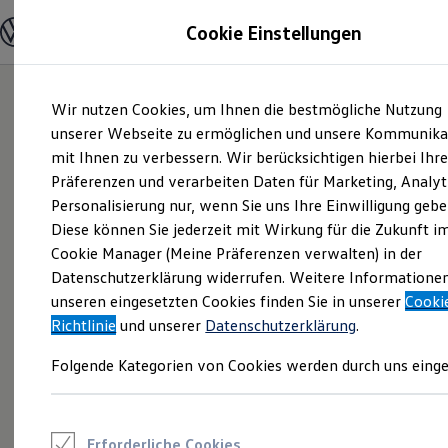
Modelle und Konfigurator
Cookie Einstellungen
Konfigurator
Modelle vergleichen
Konfiguration laden
Zum
Zum
Autosuche
Wir nutzen Cookies, um Ihnen die bestmögliche Nutzung
Hauptinhalt
Footer
Elektroautos
springen
springen
unserer Webseite zu ermöglichen und unsere Kommunika
ENERGY Sondermodelle
Nutzfahrzeuge
mit Ihnen zu verbessern. Wir berücksichtigen hierbei Ihr
SUV und CUV
Präferenzen und verarbeiten Daten für Marketing, Analyt
Familienautos
Personalisierung nur, wenn Sie uns Ihre Einwilligung gebe
Kombis
Kompaktwagen
Diese können Sie jederzeit mit Wirkung für die Zukunft i
Sportwagen
Cookie Manager (Meine Präferenzen verwalten) in der
Schnell verfügbare Fahrzeuge
Angebote und Produkte
Datenschutzerklärung widerrufen. Weitere Informatione
Aktuelle Angebote
unseren eingesetzten Cookies finden Sie in unserer
Cooki
E-Auto-Förderung
Richtlinie
und unserer
Datenschutzerklärung
.
Volkswagen Marktplatz
Die ENERGY Sondermodelle
Folgende Kategorien von Cookies werden durch uns einge
Junge Gebrauchtwagen und Gebrauchtwagen
Volkswagen Zertifizierte Gebrauchtwagen
Elektromobilität bei Gebrauchtwagen
Zubehör- und Serviceangebote
Saisonangebote
Erforderliche Cookies