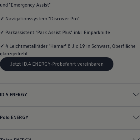
und "Emergency Assist"
Magazin
Lifestyle
Transport
✓
Navigationssystem "Discover Pro"
Familie
Elektromobilität
✓
Parkassistent "Park Assist Plus" inkl. Einparkhilfe
Volkswagen R
Pannen- und Unfallhilfe
Volkswagen Kundenbetreuung
✓
4 Leichtmetallräder "Hamar" 8 J x 19 in Schwarz, Oberfläche
glanzgedreht
Jetzt ID.4 ENERGY-Probefahrt vereinbaren
ID.5
ENERGY
Polo
ENERGY