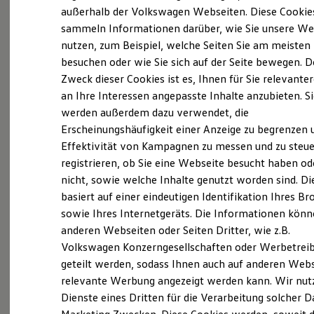
Elektrofahrzeugkonzepte
außerhalb der Volkswagen Webseiten. Diese Cookie
ID. EVERY1
sammeln Informationen darüber, wie Sie unsere We
Reichweite
nutzen, zum Beispiel, welche Seiten Sie am meisten
Reichweite der ID. Modelle
Probefahrt vereinbaren
Reichweite im Winter
besuchen oder wie Sie sich auf der Seite bewegen. D
Rekuperation
Zweck dieser Cookies ist es, Ihnen für Sie relevante
Laden
an Ihre Interessen angepasste Inhalte anzubieten. S
Laden unterwegs
Laden Zuhause
werden außerdem dazu verwendet, die
Ladestationen finden
Erscheinungshäufigkeit einer Anzeige zu begrenzen 
Fahrzeugangebot anfordern
Ladezeitensimulator
Effektivität von Kampagnen zu messen und zu steue
Batterie
Sicherheit
registrieren, ob Sie eine Webseite besucht haben od
Garantie und Lebensdauer
nicht, sowie welche Inhalte genutzt worden sind. Di
Nachhaltigkeit
basiert auf einer eindeutigen Identifikation Ihres B
Technologie
Servicetermin buchen
Kosten und Kauf
sowie Ihres Internetgeräts. Die Informationen kön
Verbrauchskosten
anderen Webseiten oder Seiten Dritter, wie z.B.
Kaufoptionen
Volkswagen Konzerngesellschaften oder Werbetrei
E-Auto-Förderung
Software und Konnektivität
geteilt werden, sodass Ihnen auch auf anderen Web
Die ID. Software 6
relevante Werbung angezeigt werden kann. Wir nut
Serviceanfrage stellen
ID. Software Versionen und Updates
Dienste eines Dritten für die Verarbeitung solcher D
Digitale Extras
Schnittstellen zu Ihrem ID.