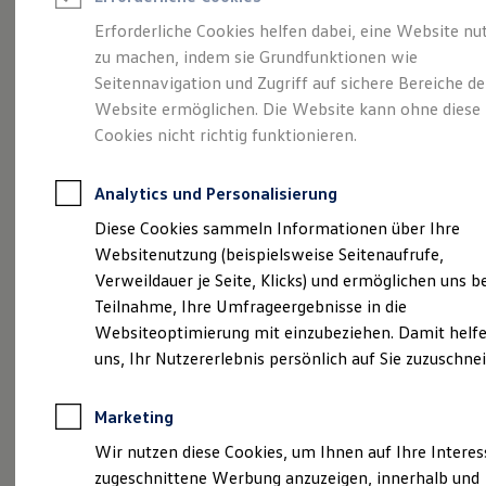
Reifenpakete
Leasing
Erforderliche Cookies helfen dabei, eine Website nu
Leasing-Angebote
zu machen, indem sie Grundfunktionen wie
Die ENERGY
Gebrauchtwagen Leasing
Seitennavigation und Zugriff auf sichere Bereiche de
Junge Gebrauchtwagen-Leasing
Elektroauto Leasing
Website ermöglichen. Die Website kann ohne diese
Sondermodelle
Kleinwagen-Leasing
Cookies nicht richtig funktionieren.
Leasing ohne Anzahlung
Finanzierung
Autokredit mit Schlussrate
Analytics und Personalisierung
Versicherungen und Garantien
Kfz-Versicherung
Diese Cookies sammeln Informationen über Ihre
Restschuldversicherungen
Websitenutzung (beispielsweise Seitenaufrufe,
Garantien
Verweildauer je Seite, Klicks) und ermöglichen uns b
Wartungsverträge
Geschäftskunden
Teilnahme, Ihre Umfrageergebnisse in die
Professional Class bei Volkswagen
Websiteoptimierung mit einzubeziehen. Damit helfe
Großkunden
uns, Ihr Nutzererlebnis persönlich auf Sie zuzuschne
Behörden
Direktkunden
Sonderfahrzeuge
Marketing
Anpfiff zum Gewinn
(
Impressum & Rechtliches
)
Elektromobilität
Wir nutzen diese Cookies, um Ihnen auf Ihre Intere
Elektroautos
zugeschnittene Werbung anzuzeigen, innerhalb und
ID. Tutorials