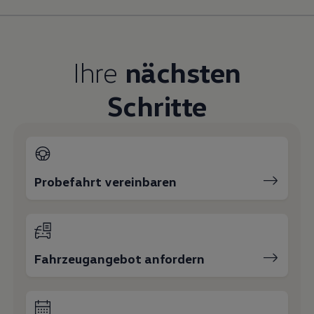
Magazin
Lifestyle
Transport
Familie
Ihre
nächsten
Elektromobilität
Volkswagen R
Pannen- und Unfallhilfe
Schritte
Volkswagen Kundenbetreuung
Probefahrt vereinbaren
Fahrzeugangebot anfordern