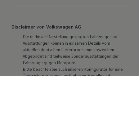
Disclaimer von Volkswagen AG
Die in dieser Darstellung gezeigten Fahrzeuge und
Ausstattungen können in einzelnen Details vom
aktuellen deutschen Lieferprogramm abweichen.
Abgebildet sind teilweise Sonderausstattungen der
Fahrzeuge gegen Mehrpreis.
Bitte beachten Sie auch unseren Konfigurator für eine
Übersicht der aktuell verfügbaren Modelle und
Ausstattungen.
Die angegebenen Verbrauchs- und Emissionswerte
beziehen sich nicht auf ein einzelnes Fahrzeug und sind
nicht Bestandteil des Angebots, sondern dienen allein
Vergleichszwecken zwischen den verschiedenen
Fahrzeugtypen. Zusatzausstattungen und
Zubehör
(Anbauteile, Reifenformat usw.) können relevante
Fahrzeugparameter, wie
z. B.
Gewicht, Rollwiderstand
und Aerodynamik verändern und neben Witterungs-