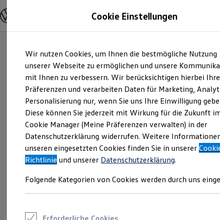
Modelle und Konfigurator
Cookie Einstellungen
Konfigurator
Modelle vergleichen
Konfiguration laden
Zum
Zum
Autosuche
Wir nutzen Cookies, um Ihnen die bestmögliche Nutzung
Hauptinhalt
Footer
Elektroautos
springen
springen
unserer Webseite zu ermöglichen und unsere Kommunika
ENERGY Sondermodelle
Nutzfahrzeuge
mit Ihnen zu verbessern. Wir berücksichtigen hierbei Ihr
SUV und CUV
Präferenzen und verarbeiten Daten für Marketing, Analyt
Familienautos
Personalisierung nur, wenn Sie uns Ihre Einwilligung gebe
Kombis
Kompaktwagen
Diese können Sie jederzeit mit Wirkung für die Zukunft i
Sportwagen
Cookie Manager (Meine Präferenzen verwalten) in der
Schnell verfügbare Fahrzeuge
Angebote und Produkte
Datenschutzerklärung widerrufen. Weitere Informatione
Aktuelle Angebote
unseren eingesetzten Cookies finden Sie in unserer
Cooki
E-Auto-Förderung
Richtlinie
und unserer
Datenschutzerklärung
.
Volkswagen Marktplatz
Die ENERGY Sondermodelle
Folgende Kategorien von Cookies werden durch uns einge
Junge Gebrauchtwagen und Gebrauchtwagen
Volkswagen Zertifizierte Gebrauchtwagen
Elektromobilität bei Gebrauchtwagen
Zubehör- und Serviceangebote
Saisonangebote
Erforderliche Cookies