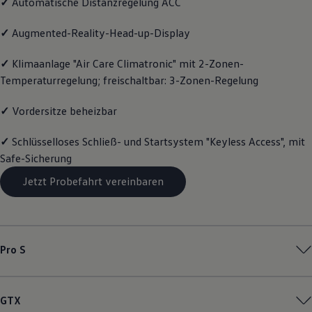
✓
Automatische Distanzregelung ACC
Motorenöl und Flüssigkeiten
Räder und Reifen
✓
Augmented-Reality-Head-up-Display
Pannen- und Unfallhilfe
Economy Service
Volkswagen Teile
✓
Klimaanlage "Air Care Climatronic" mit 2-Zonen-
Zubehör
Temperaturregelung; freischaltbar: 3-Zonen-Regelung
Modellspezifisches Zubehör
Schutz und Pflege
✓
Vordersitze beheizbar
Transport
Entertainment und Elektronik
Individualisieren
✓
Schlüsselloses Schließ- und Startsystem "Keyless Access", mit
Wallbox und Ladekabel
Safe-Sicherung
Digitale Extras
Dienste für Ihr Modell finden
Jetzt Probefahrt vereinbaren
Volkswagen Apps, Login und Shop
Handy und Fahrzeug verbinden
Updates für Software, Karten und Radio
Über Ihr Auto
Vorgängermodelle
Kundeninformationen
Pro S
Volkswagen Kundenbetreuung
Warn- und Kontrollleuchten
Assistenzsysteme
Digitale Betriebsanleitung
GTX
Live Beratung