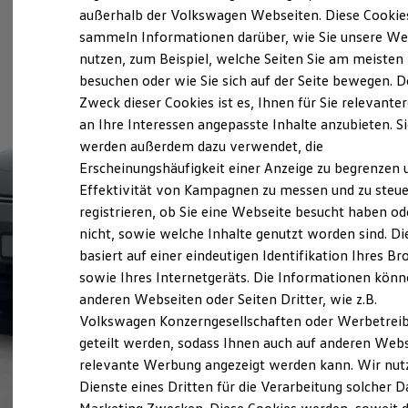
Elektrofahrzeugkonzepte
außerhalb der Volkswagen Webseiten. Diese Cookie
ID. EVERY1
sammeln Informationen darüber, wie Sie unsere We
Reichweite
nutzen, zum Beispiel, welche Seiten Sie am meisten
Reichweite der ID. Modelle
Reichweite im Winter
besuchen oder wie Sie sich auf der Seite bewegen. D
Rekuperation
Zweck dieser Cookies ist es, Ihnen für Sie relevante
Laden
an Ihre Interessen angepasste Inhalte anzubieten. S
Laden unterwegs
Laden Zuhause
werden außerdem dazu verwendet, die
Ladestationen finden
Erscheinungshäufigkeit einer Anzeige zu begrenzen 
Ladezeitensimulator
Effektivität von Kampagnen zu messen und zu steue
Batterie
Sicherheit
registrieren, ob Sie eine Webseite besucht haben od
Garantie und Lebensdauer
nicht, sowie welche Inhalte genutzt worden sind. Di
Nachhaltigkeit
basiert auf einer eindeutigen Identifikation Ihres B
Technologie
Kosten und Kauf
sowie Ihres Internetgeräts. Die Informationen kön
Verbrauchskosten
anderen Webseiten oder Seiten Dritter, wie z.B.
Kaufoptionen
Volkswagen Konzerngesellschaften oder Werbetrei
E-Auto-Förderung
Software und Konnektivität
geteilt werden, sodass Ihnen auch auf anderen Web
Die ID. Software 6
relevante Werbung angezeigt werden kann. Wir nut
ID. Software Versionen und Updates
Dienste eines Dritten für die Verarbeitung solcher D
Digitale Extras
Schnittstellen zu Ihrem ID.