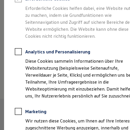
Reifenpakete
Leasing
Erforderliche Cookies helfen dabei, eine Website nu
Leasing-Angebote
zu machen, indem sie Grundfunktionen wie
Der ID.7 Tourer
Gebrauchtwagen Leasing
Seitennavigation und Zugriff auf sichere Bereiche de
Junge Gebrauchtwagen-Leasing
Elektroauto Leasing
Website ermöglichen. Die Website kann ohne diese
Kleinwagen-Leasing
Cookies nicht richtig funktionieren.
Leasing ohne Anzahlung
Finanzierung
Autokredit mit Schlussrate
Analytics und Personalisierung
Versicherungen und Garantien
Kfz-Versicherung
Diese Cookies sammeln Informationen über Ihre
Restschuldversicherungen
Websitenutzung (beispielsweise Seitenaufrufe,
Garantien
Verweildauer je Seite, Klicks) und ermöglichen uns b
Wartungsverträge
(
Impressum & Rechtliches
)
Geschäftskunden
Teilnahme, Ihre Umfrageergebnisse in die
Professional Class bei Volkswagen
Websiteoptimierung mit einzubeziehen. Damit helfe
Großkunden
uns, Ihr Nutzererlebnis persönlich auf Sie zuzuschne
Behörden
Direktkunden
Sonderfahrzeuge
Marketing
Anpfiff zum Gewinn
Elektromobilität
Wir nutzen diese Cookies, um Ihnen auf Ihre Intere
Elektroautos
zugeschnittene Werbung anzuzeigen, innerhalb und
ID. Tutorials