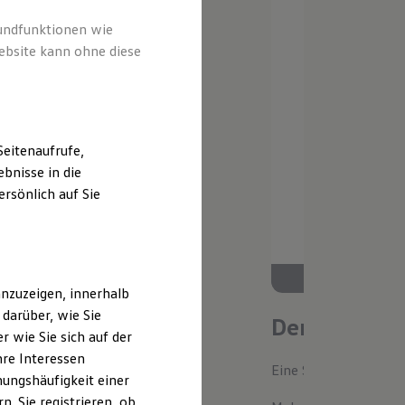
rundfunktionen wie
ebsite kann ohne diese
eitenaufrufe,
bnisse in die
rsönlich auf Sie
nzuzeigen, innerhalb
darüber, wie Sie
Der neue ID.
 wie Sie sich auf der
hre Interessen
Eine Spur Extra. Der n
ungshäufigkeit einer
. Sie registrieren, ob