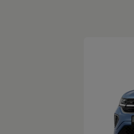
Magazin
Lifestyle
Transport
Familie
Elektromobilität
Volkswagen R
Pannen- und Unfallhilfe
Volkswagen Kundenbetreuung