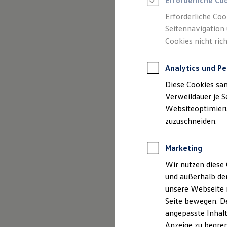
Erforderliche Co
Reifenpakete
Leasing
Erforderliche Coo
Leasing-Angebote
Seitennavigation 
Gebrauchtwagen Leasing
Cookies nicht rich
Junge Gebrauchtwagen-Leasing
Elektroauto Leasing
Kleinwagen-Leasing
Analytics und Pe
Leasing ohne Anzahlung
Finanzierung
Diese Cookies sa
Autokredit mit Schlussrate
Versicherungen und Garantien
Verweildauer je S
Kfz-Versicherung
Websiteoptimierun
Restschuldversicherungen
zuzuschneiden.
Garantien
Wartungsverträge
Geschäftskunden
Marketing
Professional Class bei Volkswagen
Großkunden
Wir nutzen diese 
Behörden
und außerhalb de
Direktkunden
Der Polo
Sonderfahrzeuge
unsere Webseite n
Anpfiff zum Gewinn
Seite bewegen. De
Elektromobilität
Kompakt, wendig und vol
angepasste Inhalt
Elektroautos
ID. Tutorials
Anzeige zu begren