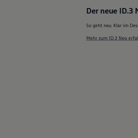
Motorenöl und Flüssigkeiten
Der neue ID.3
Räder und Reifen
Pannen- und Unfallhilfe
Economy Service
So geht neu. Klar im Des
Volkswagen Teile
Zubehör
Mehr zum ID.3 Neo erfa
Modellspezifisches Zubehör
Schutz und Pflege
Transport
Entertainment und Elektronik
Individualisieren
Wallbox und Ladekabel
Digitale Extras
Dienste für Ihr Modell finden
Volkswagen Apps, Login und Shop
Handy und Fahrzeug verbinden
Updates für Software, Karten und Radio
Über Ihr Auto
Vorgängermodelle
Kundeninformationen
Volkswagen Kundenbetreuung
Warn- und Kontrollleuchten
Assistenzsysteme
Digitale Betriebsanleitung
Live Beratung