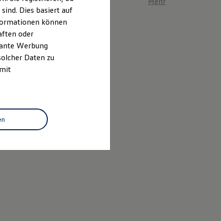
Mehr zum ID. Polo er
ind. Dies basiert auf
Informationen können
aften oder
evante Werbung
solcher Daten zu
 mit
en