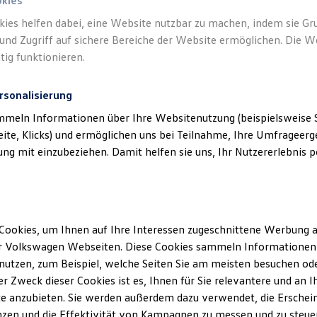
okies
kies helfen dabei, eine Website nutzbar zu machen, indem sie G
und Zugriff auf sichere Bereiche der Website ermöglichen. Die W
tig funktionieren.
rsonalisierung
mmeln Informationen über Ihre Websitenutzung (beispielsweise S
eite, Klicks) und ermöglichen uns bei Teilnahme, Ihre Umfrageerge
g mit einzubeziehen. Damit helfen sie uns, Ihr Nutzererlebnis pe
Cookies, um Ihnen auf Ihre Interessen zugeschnittene Werbung a
r Volkswagen Webseiten. Diese Cookies sammeln Informationen 
utzen, zum Beispiel, welche Seiten Sie am meisten besuchen oder
r Zweck dieser Cookies ist es, Ihnen für Sie relevantere und an I
ler Möglichkeiten. Entdecken Sie den Polo.
e anzubieten. Sie werden außerdem dazu verwendet, die Erschein
zen und die Effektivität von Kampagnen zu messen und zu steuern