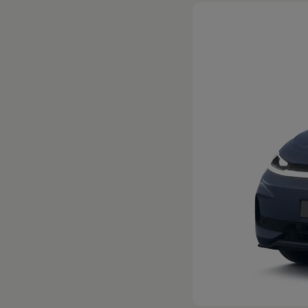
Hybridautos
Marke und Erlebnis
Volkswagen R und R Experience
R-Modelle
R Experience
Driving Experience
Volkswagen entdecken
Werkbesichtigung
Factory visit
Lifestyle Shop
T-Roc Kollektion
Golf Kollektion
ID. Kollektion
Volkswagen Kollektion
R-Kollektion
GTI Kollektion
Fußball Drop
we drive football
#wedriveproud
Besitzer und Service
myVolkswagen
Software Updates
Service und Ersatzteile
Inspektion und HU/AU
Reparaturen und Checks