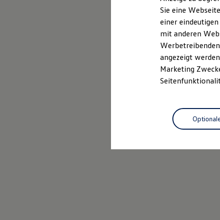
Mehr zum Polo erfahren
Elektrofahrzeugkonzepte
Sie eine Webseite
ID. EVERY1
einer eindeutigen
Reichweite
Reichweite der ID. Modelle
mit anderen Webse
Reichweite im Winter
Werbetreibenden,
Rekuperation
angezeigt werden 
Laden
Laden unterwegs
Marketing Zwecken
Laden Zuhause
Seitenfunktionali
Ladestationen finden
Ladezeitensimulator
Batterie
Sicherheit
Optional
Garantie und Lebensdauer
Nachhaltigkeit
Technologie
Kosten und Kauf
Verbrauchskosten
Kaufoptionen
E-Auto-Förderung
Software und Konnektivität
Die ID. Software 6
ID. Software Versionen und Updates
Digitale Extras
Schnittstellen zu Ihrem ID.