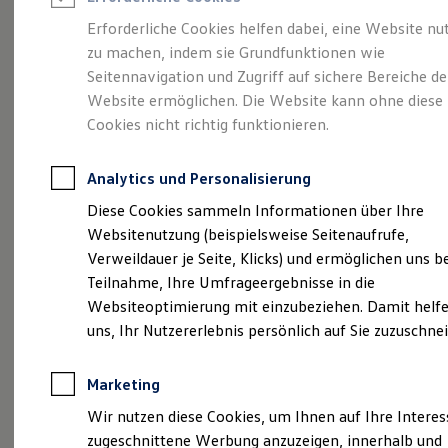
Reifenpakete
Leasing
Erforderliche Cookies helfen dabei, eine Website nu
Leasing-Angebote
zu machen, indem sie Grundfunktionen wie
Die ENERGY
Gebrauchtwagen Leasing
Seitennavigation und Zugriff auf sichere Bereiche de
Junge Gebrauchtwagen-Leasing
Elektroauto Leasing
Website ermöglichen. Die Website kann ohne diese
Sondermodelle
Kleinwagen-Leasing
Cookies nicht richtig funktionieren.
Leasing ohne Anzahlung
Finanzierung
Autokredit mit Schlussrate
Analytics und Personalisierung
Versicherungen und Garantien
Kfz-Versicherung
Diese Cookies sammeln Informationen über Ihre
Restschuldversicherungen
Websitenutzung (beispielsweise Seitenaufrufe,
Garantien
Verweildauer je Seite, Klicks) und ermöglichen uns b
Wartungsverträge
Geschäftskunden
Teilnahme, Ihre Umfrageergebnisse in die
Professional Class bei Volkswagen
Websiteoptimierung mit einzubeziehen. Damit helfe
Großkunden
uns, Ihr Nutzererlebnis persönlich auf Sie zuzuschne
Behörden
Direktkunden
Sonderfahrzeuge
Marketing
Anpfiff zum Gewinn
(
Impressum & Rechtliches
)
Elektromobilität
Wir nutzen diese Cookies, um Ihnen auf Ihre Intere
Elektroautos
zugeschnittene Werbung anzuzeigen, innerhalb und
ID. Tutorials