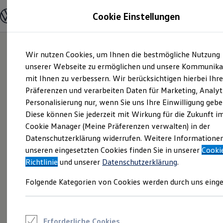
Modelle und Konfigurator
Cookie Einstellungen
Konfigurator
Modelle vergleichen
Konfiguration laden
Zum
Zum
Autosuche
Wir nutzen Cookies, um Ihnen die bestmögliche Nutzung
Hauptinhalt
Footer
Elektroautos
springen
springen
unserer Webseite zu ermöglichen und unsere Kommunika
ENERGY Sondermodelle
Nutzfahrzeuge
mit Ihnen zu verbessern. Wir berücksichtigen hierbei Ihr
SUV und CUV
Präferenzen und verarbeiten Daten für Marketing, Analyt
Familienautos
Personalisierung nur, wenn Sie uns Ihre Einwilligung gebe
Kombis
Kompaktwagen
Diese können Sie jederzeit mit Wirkung für die Zukunft i
Sportwagen
Cookie Manager (Meine Präferenzen verwalten) in der
Schnell verfügbare Fahrzeuge
Angebote und Produkte
Datenschutzerklärung widerrufen. Weitere Informatione
Aktuelle Angebote
unseren eingesetzten Cookies finden Sie in unserer
Cooki
E-Auto-Förderung
Richtlinie
und unserer
Datenschutzerklärung
.
Volkswagen Marktplatz
Die ENERGY Sondermodelle
Folgende Kategorien von Cookies werden durch uns einge
Junge Gebrauchtwagen und Gebrauchtwagen
Volkswagen Zertifizierte Gebrauchtwagen
Elektromobilität bei Gebrauchtwagen
Zubehör- und Serviceangebote
Saisonangebote
Erforderliche Cookies