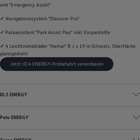
und "Emergency Assist"
Magazin
Lifestyle
Transport
✓
Navigationssystem "Discover Pro"
Familie
Elektromobilität
✓
Parkassistent "Park Assist Plus" inkl. Einparkhilfe
Volkswagen R
Pannen- und Unfallhilfe
Volkswagen Kundenbetreuung
✓
4 Leichtmetallräder "Hamar" 8 J x 19 in Schwarz, Oberfläche
glanzgedreht
Jetzt ID.4 ENERGY-Probefahrt vereinbaren
ID.5
ENERGY
Polo
ENERGY