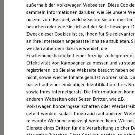
Elektrofahrzeugkonzepte
außerhalb der Volkswagen Webseiten. Diese Cookie
ID. EVERY1
sammeln Informationen darüber, wie Sie unsere We
Reichweite
nutzen, zum Beispiel, welche Seiten Sie am meisten
Reichweite der ID. Modelle
Probefahrt vereinbaren
Reichweite im Winter
besuchen oder wie Sie sich auf der Seite bewegen. D
Rekuperation
Zweck dieser Cookies ist es, Ihnen für Sie relevante
Laden
an Ihre Interessen angepasste Inhalte anzubieten. S
Laden unterwegs
Laden Zuhause
werden außerdem dazu verwendet, die
Ladestationen finden
Erscheinungshäufigkeit einer Anzeige zu begrenzen 
Fahrzeugangebot anfordern
Ladezeitensimulator
Effektivität von Kampagnen zu messen und zu steue
Batterie
Sicherheit
registrieren, ob Sie eine Webseite besucht haben od
Garantie und Lebensdauer
nicht, sowie welche Inhalte genutzt worden sind. Di
Nachhaltigkeit
basiert auf einer eindeutigen Identifikation Ihres B
Technologie
Servicetermin buchen
Kosten und Kauf
sowie Ihres Internetgeräts. Die Informationen kön
Verbrauchskosten
anderen Webseiten oder Seiten Dritter, wie z.B.
Kaufoptionen
Volkswagen Konzerngesellschaften oder Werbetrei
E-Auto-Förderung
Software und Konnektivität
geteilt werden, sodass Ihnen auch auf anderen Web
Die ID. Software 6
relevante Werbung angezeigt werden kann. Wir nut
Serviceanfrage stellen
ID. Software Versionen und Updates
Dienste eines Dritten für die Verarbeitung solcher D
Digitale Extras
Schnittstellen zu Ihrem ID.