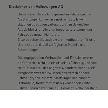
Disclaimer von Volkswagen AG
Die in dieser Darstellung gezeigten Fahrzeuge und
Ausstattungen können in einzelnen Details vom
aktuellen deutschen Lieferprogramm abweichen.
Abgebildet sind teilweise Sonderausstattungen der
Fahrzeuge gegen Mehrpreis.
Bitte beachten Sie auch unseren Konfigurator für eine
Übersicht der aktuell verfügbaren Modelle und
Ausstattungen.
Die angegebenen Verbrauchs- und Emissionswerte
beziehen sich nicht auf ein einzelnes Fahrzeug und sind
nicht Bestandteil des Angebots, sondern dienen allein
Vergleichszwecken zwischen den verschiedenen
Fahrzeugtypen. Zusatzausstattungen und
Zubehör
(Anbauteile, Reifenformat usw.) können relevante
Fahrzeugparameter, wie
z. B.
Gewicht, Rollwiderstand
und Aerodynamik verändern und neben Witterungs-
und Verkehrsbedingungen sowie dem individuellen
Fahrverhalten den Kraftstoffverbrauch, den