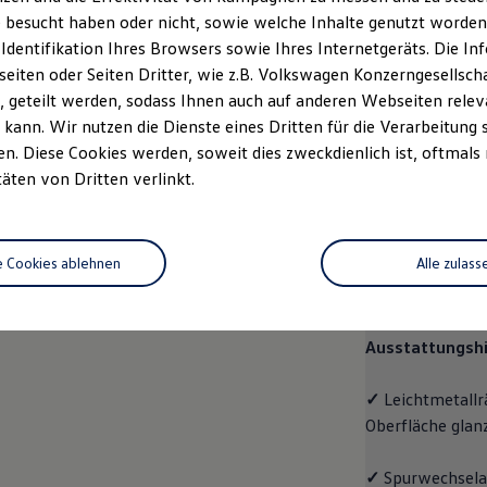
 besucht haben oder nicht, sowie welche Inhalte genutzt worden s
rzeugangebot
Servicetermin buchen
rdern
 Identifikation Ihres Browsers sowie Ihres Internetgeräts. Die 
iten oder Seiten Dritter, wie z.B. Volkswagen Konzerngesellsch
 geteilt werden, sodass Ihnen auch auf anderen Webseiten rel
kann. Wir nutzen die Dienste eines Dritten für die Verarbeitung 
. Diese Cookies werden, soweit dies zweckdienlich ist, oftmals
Pro
täten von Dritten verlinkt.
Pro
e Cookies ablehnen
Alle zulass
Der
ID.7 Tourer
Raumangebot und
Ausstattungshi
✓
Leichtmetallr
Oberfläche glan
✓
Spurwechselas