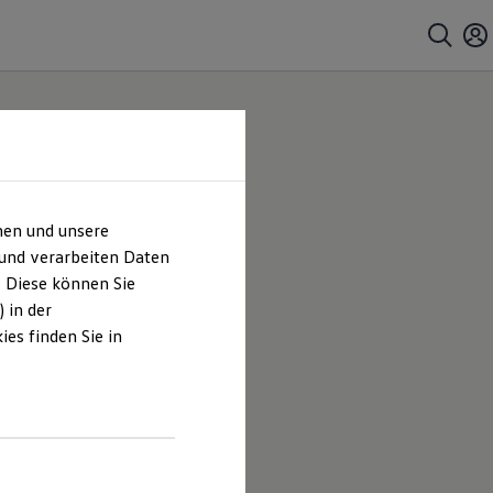
hen und unsere
 und verarbeiten Daten
. Diese können Sie
 in der
es finden Sie in