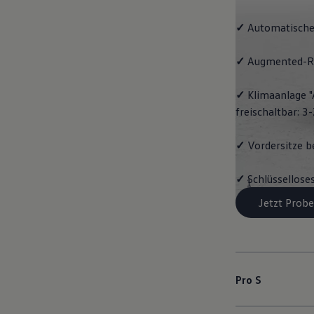
✓
Automatische
✓
Augmented-Re
✓
Klimaanlage "
freischaltbar: 
✓
Vordersitze b
✓
Schlüssellose
1
Jetzt Probe
Pro S