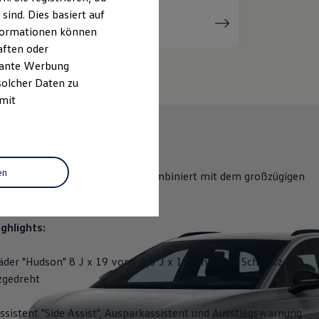
ind. Dies basiert auf
Serviceanfrage
stellen
Informationen können
aften oder
evante Werbung
solcher Daten zu
 mit
en
bietet eine hohe Reichweite, kombiniert mit dem großzügigen
 der Flexibilität eines Kombis.
ghlights:
äder "Hudson" 8 J x 19 vorn, 8,5 J x 19 hinten, in Schwarz,
zgedreht
sistent "Side Assist", Ausparkassistent und Ausstiegswarnung