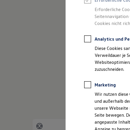
Erforderliche Co
Reifenpakete
(
Impressum & Rechtliches
)
Leasing
Erforderliche Coo
Leasing-Angebote
Seitennavigation 
Gebrauchtwagen Leasing
Cookies nicht rich
Junge Gebrauchtwagen-Leasing
Elektroauto Leasing
Kleinwagen-Leasing
Analytics und Pe
Leasing ohne Anzahlung
Finanzierung
Diese Cookies sa
Autokredit mit Schlussrate
Versicherungen und Garantien
Verweildauer je S
Kfz-Versicherung
Websiteoptimierun
Restschuldversicherungen
zuzuschneiden.
Garantien
Wartungsverträge
Geschäftskunden
Marketing
Professional Class bei Volkswagen
Großkunden
Wir nutzen diese 
Behörden
und außerhalb de
Direktkunden
Sonderfahrzeuge
unsere Webseite n
Anpfiff zum Gewinn
Seite bewegen. De
Elektromobilität
angepasste Inhalt
Elektroautos
ID. Tutorials
Anzeige zu begren