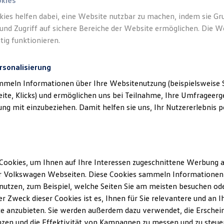
okies
kies helfen dabei, eine Website nutzbar zu machen, indem sie G
und Zugriff auf sichere Bereiche der Website ermöglichen. Die W
tig funktionieren.
rsonalisierung
mmeln Informationen über Ihre Websitenutzung (beispielsweise S
eite, Klicks) und ermöglichen uns bei Teilnahme, Ihre Umfrageerge
g mit einzubeziehen. Damit helfen sie uns, Ihr Nutzererlebnis pe
Cookies, um Ihnen auf Ihre Interessen zugeschnittene Werbung a
r Volkswagen Webseiten. Diese Cookies sammeln Informationen 
utzen, zum Beispiel, welche Seiten Sie am meisten besuchen oder
r Zweck dieser Cookies ist es, Ihnen für Sie relevantere und an I
e anzubieten. Sie werden außerdem dazu verwendet, die Erschein
zen und die Effektivität von Kampagnen zu messen und zu steuern