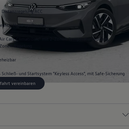
 Distanzregelung ACC
ality-Head-up-Display
Air Care Climatronic" mit 2-Zonen-Temperaturregelung;
3-Zonen-Regelung
eheizbar
s Schließ- und Startsystem "Keyless Access", mit Safe-Sicherung
fahrt vereinbaren