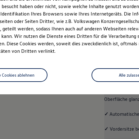
 besucht haben oder nicht, sowie welche Inhalte genutzt worden s
rzeugangebot
Servicetermin buchen
rdern
 Identifikation Ihres Browsers sowie Ihres Internetgeräts. Die 
iten oder Seiten Dritter, wie z.B. Volkswagen Konzerngesellsch
 geteilt werden, sodass Ihnen auch auf anderen Webseiten rel
kann. Wir nutzen die Dienste eines Dritten für die Verarbeitung 
. Diese Cookies werden, soweit dies zweckdienlich ist, oftmals
Pro
täten von Dritten verlinkt.
Pro
e Cookies ablehnen
Alle zulass
Der ID.7 Pro ko
✓
Leichtmetallrä
Oberfläche glan
✓
Automatische
✓
Vordersitze b