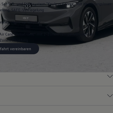
s Schließ- und Startsystem "Keyless Access", mit berührungsloser
gelung, SAFE-Verriegelung
ality-Head-up-Display
Air Care Climatronic" mit 2-Zonen-Temperaturregelung;
3-Zonen-Regelung
fahrt vereinbaren