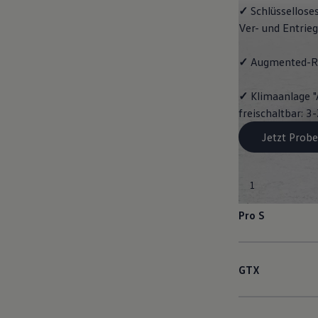
✓
Schlüssellose
Ver- und Entrie
✓
Augmented-Re
✓
Klimaanlage "
freischaltbar: 
Jetzt Probe
1
Pro S
GTX