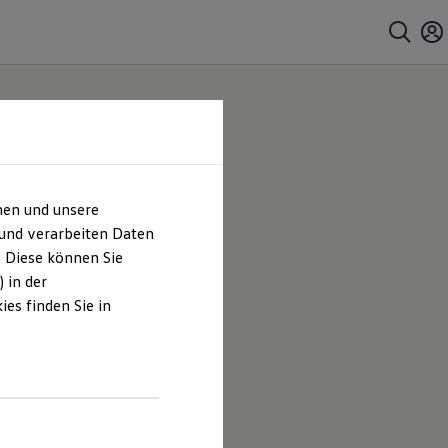
hen und unsere
 und verarbeiten Daten
. Diese können Sie
 in der
es finden Sie in