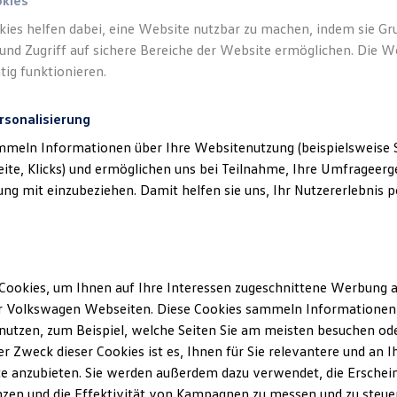
okies
kies helfen dabei, eine Website nutzbar zu machen, indem sie G
und Zugriff auf sichere Bereiche der Website ermöglichen. Die W
tig funktionieren.
rsonalisierung
mmeln Informationen über Ihre Websitenutzung (beispielsweise S
eite, Klicks) und ermöglichen uns bei Teilnahme, Ihre Umfrageerge
g mit einzubeziehen. Damit helfen sie uns, Ihr Nutzererlebnis pe
Cookies, um Ihnen auf Ihre Interessen zugeschnittene Werbung a
r Volkswagen Webseiten. Diese Cookies sammeln Informationen 
utzen, zum Beispiel, welche Seiten Sie am meisten besuchen oder
r Zweck dieser Cookies ist es, Ihnen für Sie relevantere und an I
e anzubieten. Sie werden außerdem dazu verwendet, die Erschein
zen und die Effektivität von Kampagnen zu messen und zu steuern