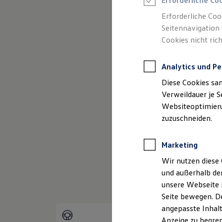
Erforderliche Co
Reifenpakete
Leasing
Erforderliche Coo
Leasing-Angebote
Seitennavigation 
Gebrauchtwagen Leasing
Cookies nicht rich
Junge Gebrauchtwagen-Leasing
(
Impressum & Rechtliches
)
Elektroauto Leasing
Kleinwagen-Leasing
Analytics und Pe
Leasing ohne Anzahlung
Finanzierung
Diese Cookies sa
Autokredit mit Schlussrate
Versicherungen und Garantien
Verweildauer je S
Kfz-Versicherung
Websiteoptimierun
Restschuldversicherungen
zuzuschneiden.
Garantien
Wartungsverträge
Geschäftskunden
Marketing
Professional Class bei Volkswagen
Großkunden
Wir nutzen diese 
Behörden
und außerhalb de
Direktkunden
Sonderfahrzeuge
unsere Webseite n
Anpfiff zum Gewinn
Seite bewegen. De
Elektromobilität
angepasste Inhalt
Elektroautos
ID. Tutorials
Anzeige zu begren