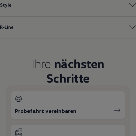
Style
Magazin
Lifestyle
Transport
Familie
Elektromobilität
R‑Line
Volkswagen R
Pannen- und Unfallhilfe
Volkswagen Kundenbetreuung
Ihre
nächsten
Schritte
Probefahrt vereinbaren