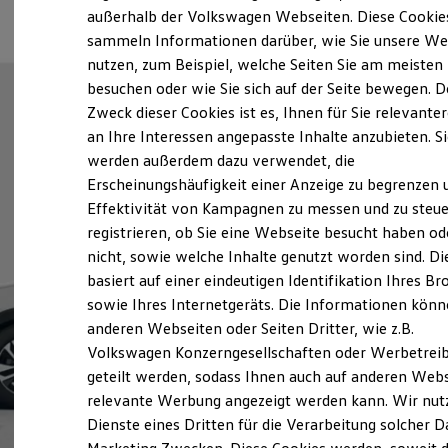
Elektrofahrzeugkonzepte
außerhalb der Volkswagen Webseiten. Diese Cookie
ID. EVERY1
sammeln Informationen darüber, wie Sie unsere We
Reichweite
nutzen, zum Beispiel, welche Seiten Sie am meisten
Reichweite der ID. Modelle
Reichweite im Winter
besuchen oder wie Sie sich auf der Seite bewegen. D
Rekuperation
Zweck dieser Cookies ist es, Ihnen für Sie relevante
Laden
an Ihre Interessen angepasste Inhalte anzubieten. S
Laden unterwegs
Laden Zuhause
werden außerdem dazu verwendet, die
Ladestationen finden
Erscheinungshäufigkeit einer Anzeige zu begrenzen 
Ladezeitensimulator
Effektivität von Kampagnen zu messen und zu steue
Batterie
Sicherheit
registrieren, ob Sie eine Webseite besucht haben od
Garantie und Lebensdauer
nicht, sowie welche Inhalte genutzt worden sind. Di
Nachhaltigkeit
basiert auf einer eindeutigen Identifikation Ihres B
Technologie
Kosten und Kauf
sowie Ihres Internetgeräts. Die Informationen kön
Verbrauchskosten
anderen Webseiten oder Seiten Dritter, wie z.B.
Kaufoptionen
Volkswagen Konzerngesellschaften oder Werbetrei
E-Auto-Förderung
Software und Konnektivität
geteilt werden, sodass Ihnen auch auf anderen Web
Die ID. Software 6
relevante Werbung angezeigt werden kann. Wir nut
ID. Software Versionen und Updates
Dienste eines Dritten für die Verarbeitung solcher D
Digitale Extras
Schnittstellen zu Ihrem ID.