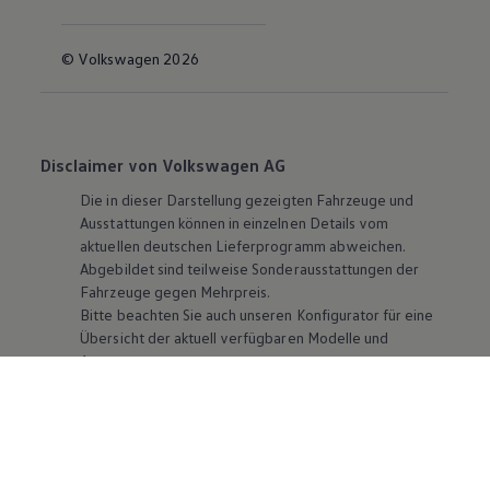
© Volkswagen 2026
Disclaimer von Volkswagen AG
Die in dieser Darstellung gezeigten Fahrzeuge und
Ausstattungen können in einzelnen Details vom
aktuellen deutschen Lieferprogramm abweichen.
Abgebildet sind teilweise Sonderausstattungen der
Fahrzeuge gegen Mehrpreis.
Bitte beachten Sie auch unseren Konfigurator für eine
Übersicht der aktuell verfügbaren Modelle und
Ausstattungen.
Die angegebenen Verbrauchs- und Emissionswerte
beziehen sich nicht auf ein einzelnes Fahrzeug und sind
nicht Bestandteil des Angebots, sondern dienen allein
Vergleichszwecken zwischen den verschiedenen
Fahrzeugtypen. Zusatzausstattungen und
Zubehör