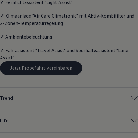
✓
Fernlichtassistent "Light Assist"
Motorenöl und Flüssigkeiten
Räder und Reifen
✓
Klimaanlage "Air Care Climatronic" mit Aktiv-Kombifilter und
Pannen- und Unfallhilfe
Economy Service
2-Zonen-Temperaturregelung
Volkswagen Teile
Zubehör
✓
Ambientebeleuchtung
Modellspezifisches Zubehör
Schutz und Pflege
Transport
✓
Fahrassistent "Travel Assist" und Spurhalteassistent "Lane
Entertainment und Elektronik
Assist"
Individualisieren
Wallbox und Ladekabel
Jetzt Probefahrt vereinbaren
Digitale Extras
Dienste für Ihr Modell finden
Volkswagen Apps, Login und Shop
Handy und Fahrzeug verbinden
Updates für Software, Karten und Radio
Trend
Über Ihr Auto
Vorgängermodelle
Kundeninformationen
Volkswagen Kundenbetreuung
Life
Warn- und Kontrollleuchten
Assistenzsysteme
Digitale Betriebsanleitung
Live Beratung