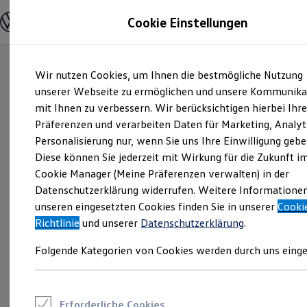
Modelle und Konfigurator
Cookie Einstellungen
Konfigurator
Modelle vergleichen
Konfiguration laden
Zum
Zum
Autosuche
Wir nutzen Cookies, um Ihnen die bestmögliche Nutzung
Hauptinhalt
Footer
Elektroautos
springen
springen
unserer Webseite zu ermöglichen und unsere Kommunika
ENERGY Sondermodelle
Nutzfahrzeuge
mit Ihnen zu verbessern. Wir berücksichtigen hierbei Ihr
SUV und CUV
Präferenzen und verarbeiten Daten für Marketing, Analyt
Familienautos
Personalisierung nur, wenn Sie uns Ihre Einwilligung gebe
Kombis
Kompaktwagen
Diese können Sie jederzeit mit Wirkung für die Zukunft i
Sportwagen
Cookie Manager (Meine Präferenzen verwalten) in der
Schnell verfügbare Fahrzeuge
Angebote und Produkte
Datenschutzerklärung widerrufen. Weitere Informatione
Aktuelle Angebote
unseren eingesetzten Cookies finden Sie in unserer
Cooki
E-Auto-Förderung
Richtlinie
und unserer
Datenschutzerklärung
.
Volkswagen Marktplatz
Die ENERGY Sondermodelle
Folgende Kategorien von Cookies werden durch uns einge
Junge Gebrauchtwagen und Gebrauchtwagen
Volkswagen Zertifizierte Gebrauchtwagen
Elektromobilität bei Gebrauchtwagen
Zubehör- und Serviceangebote
Saisonangebote
Erforderliche Cookies