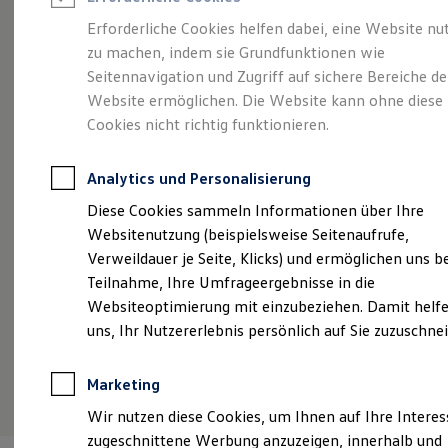
Reifenpakete
Leasing
Erforderliche Cookies helfen dabei, eine Website nu
Leasing-Angebote
zu machen, indem sie Grundfunktionen wie
Kompakt.
Gebrauchtwagen Leasing
Seitennavigation und Zugriff auf sichere Bereiche de
Junge Gebrauchtwagen-Leasing
Elektroauto Leasing
Website ermöglichen. Die Website kann ohne diese
Charismatisch. Coupé.
Kleinwagen-Leasing
Cookies nicht richtig funktionieren.
Leasing ohne Anzahlung
Der Taigo.
Finanzierung
Autokredit mit Schlussrate
Analytics und Personalisierung
Versicherungen und Garantien
Kfz-Versicherung
Diese Cookies sammeln Informationen über Ihre
Restschuldversicherungen
Websitenutzung (beispielsweise Seitenaufrufe,
Garantien
Verweildauer je Seite, Klicks) und ermöglichen uns b
Wartungsverträge
Geschäftskunden
Teilnahme, Ihre Umfrageergebnisse in die
Professional Class bei Volkswagen
Websiteoptimierung mit einzubeziehen. Damit helfe
Großkunden
uns, Ihr Nutzererlebnis persönlich auf Sie zuzuschne
Behörden
Direktkunden
Sonderfahrzeuge
(
Impressum & Rechtliches
)
Marketing
Anpfiff zum Gewinn
Elektromobilität
Wir nutzen diese Cookies, um Ihnen auf Ihre Intere
Elektroautos
zugeschnittene Werbung anzuzeigen, innerhalb und
ID. Tutorials