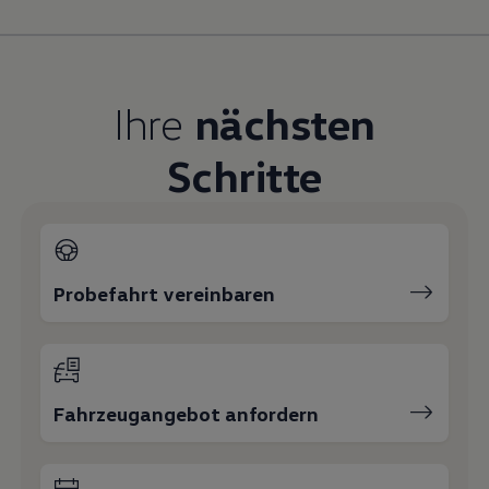
Magazin
Lifestyle
Transport
Familie
Elektromobilität
Ihre
nächsten
Volkswagen R
Pannen- und Unfallhilfe
Volkswagen Kundenbetreuung
Schritte
Probefahrt vereinbaren
Fahrzeugangebot anfordern