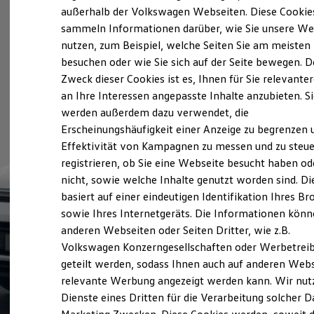
Elektrofahrzeugkonzepte
außerhalb der Volkswagen Webseiten. Diese Cookie
ID. EVERY1
sammeln Informationen darüber, wie Sie unsere We
Reichweite
nutzen, zum Beispiel, welche Seiten Sie am meisten
Reichweite der ID. Modelle
Reichweite im Winter
besuchen oder wie Sie sich auf der Seite bewegen. D
Rekuperation
Zweck dieser Cookies ist es, Ihnen für Sie relevante
Laden
an Ihre Interessen angepasste Inhalte anzubieten. S
Laden unterwegs
Laden Zuhause
werden außerdem dazu verwendet, die
Ladestationen finden
Erscheinungshäufigkeit einer Anzeige zu begrenzen 
Ladezeitensimulator
Effektivität von Kampagnen zu messen und zu steue
Batterie
Sicherheit
registrieren, ob Sie eine Webseite besucht haben od
Garantie und Lebensdauer
nicht, sowie welche Inhalte genutzt worden sind. Di
Nachhaltigkeit
basiert auf einer eindeutigen Identifikation Ihres B
Technologie
Kosten und Kauf
sowie Ihres Internetgeräts. Die Informationen kön
Verbrauchskosten
anderen Webseiten oder Seiten Dritter, wie z.B.
Kaufoptionen
Volkswagen Konzerngesellschaften oder Werbetrei
E-Auto-Förderung
Software und Konnektivität
geteilt werden, sodass Ihnen auch auf anderen Web
Die ID. Software 6
relevante Werbung angezeigt werden kann. Wir nut
ID. Software Versionen und Updates
Dienste eines Dritten für die Verarbeitung solcher D
Digitale Extras
Schnittstellen zu Ihrem ID.