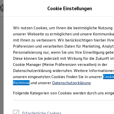
Modelle und Konfigurator
Cookie Einstellungen
Konfigurator
Modelle vergleichen
Konfiguration laden
Zum
Zum
Autosuche
Wir nutzen Cookies, um Ihnen die bestmögliche Nutzung
Hauptinhalt
Footer
Elektroautos
springen
springen
unserer Webseite zu ermöglichen und unsere Kommunika
ENERGY Sondermodelle
Nutzfahrzeuge
mit Ihnen zu verbessern. Wir berücksichtigen hierbei Ihr
SUV und CUV
Präferenzen und verarbeiten Daten für Marketing, Analyt
Familienautos
Personalisierung nur, wenn Sie uns Ihre Einwilligung gebe
Kombis
Kompaktwagen
Diese können Sie jederzeit mit Wirkung für die Zukunft i
Sportwagen
Cookie Manager (Meine Präferenzen verwalten) in der
Schnell verfügbare Fahrzeuge
Angebote und Produkte
Datenschutzerklärung widerrufen. Weitere Informatione
Aktuelle Angebote
unseren eingesetzten Cookies finden Sie in unserer
Cooki
E-Auto-Förderung
Richtlinie
und unserer
Datenschutzerklärung
.
Volkswagen Marktplatz
Die ENERGY Sondermodelle
Folgende Kategorien von Cookies werden durch uns einge
Junge Gebrauchtwagen und Gebrauchtwagen
Volkswagen Zertifizierte Gebrauchtwagen
Elektromobilität bei Gebrauchtwagen
Zubehör- und Serviceangebote
Saisonangebote
Erforderliche Cookies