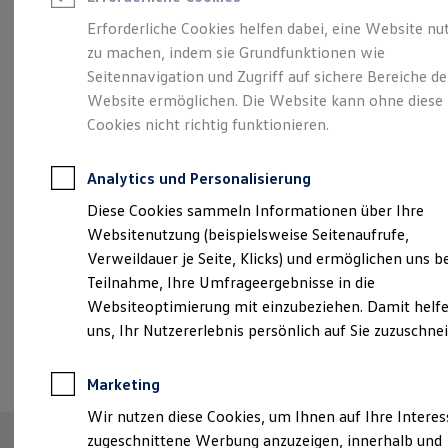
Reifenpakete
Leasing
Erforderliche Cookies helfen dabei, eine Website nu
Leasing-Angebote
zu machen, indem sie Grundfunktionen wie
Abenteuer Leben.
Der
Gebrauchtwagen Leasing
Seitennavigation und Zugriff auf sichere Bereiche de
Junge Gebrauchtwagen-Leasing
Elektroauto Leasing
Website ermöglichen. Die Website kann ohne diese
Tiguan.
Kleinwagen-Leasing
Cookies nicht richtig funktionieren.
Leasing ohne Anzahlung
Finanzierung
Autokredit mit Schlussrate
Analytics und Personalisierung
Versicherungen und Garantien
Kfz-Versicherung
Diese Cookies sammeln Informationen über Ihre
Restschuldversicherungen
Websitenutzung (beispielsweise Seitenaufrufe,
Garantien
Verweildauer je Seite, Klicks) und ermöglichen uns b
Wartungsverträge
Geschäftskunden
Teilnahme, Ihre Umfrageergebnisse in die
Professional Class bei Volkswagen
Websiteoptimierung mit einzubeziehen. Damit helfe
Großkunden
uns, Ihr Nutzererlebnis persönlich auf Sie zuzuschne
Behörden
(
Impressum & Rechtliches
)
Direktkunden
Sonderfahrzeuge
Marketing
Anpfiff zum Gewinn
Elektromobilität
Wir nutzen diese Cookies, um Ihnen auf Ihre Intere
Elektroautos
zugeschnittene Werbung anzuzeigen, innerhalb und
ID. Tutorials