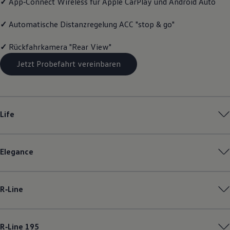
✓
App‑Connect
Wireless für Apple
CarPlay
und
Android
Auto
Motorenöl und Flüssigkeiten
Räder und Reifen
✓
Automatische Distanzregelung ACC "stop & go"
Pannen- und Unfallhilfe
Economy Service
Volkswagen Teile
✓
Rückfahrkamera "Rear View"
Zubehör
Modellspezifisches Zubehör
Jetzt Probefahrt vereinbaren
Schutz und Pflege
Transport
Entertainment und Elektronik
Individualisieren
Wallbox und Ladekabel
Life
Digitale Extras
Dienste für Ihr Modell finden
Volkswagen Apps, Login und Shop
Handy und Fahrzeug verbinden
Elegance
Updates für Software, Karten und Radio
Über Ihr Auto
Vorgängermodelle
Kundeninformationen
R‑Line
Volkswagen Kundenbetreuung
Warn- und Kontrollleuchten
Assistenzsysteme
Digitale Betriebsanleitung
R‑Line
195
Live Beratung