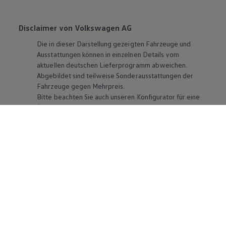
Disclaimer von Volkswagen AG
Die in dieser Darstellung gezeigten Fahrzeuge und
Ausstattungen können in einzelnen Details vom
aktuellen deutschen Lieferprogramm abweichen.
Abgebildet sind teilweise Sonderausstattungen der
Fahrzeuge gegen Mehrpreis.
Bitte beachten Sie auch unseren Konfigurator für eine
Übersicht der aktuell verfügbaren Modelle und
Ausstattungen.
Die angegebenen Verbrauchs- und Emissionswerte
beziehen sich nicht auf ein einzelnes Fahrzeug und sind
nicht Bestandteil des Angebots, sondern dienen allein
Vergleichszwecken zwischen den verschiedenen
Fahrzeugtypen. Zusatzausstattungen und
Zubehör
(Anbauteile, Reifenformat usw.) können relevante
Fahrzeugparameter, wie
z. B.
Gewicht, Rollwiderstand
und Aerodynamik verändern und neben Witterungs-
und Verkehrsbedingungen sowie dem individuellen