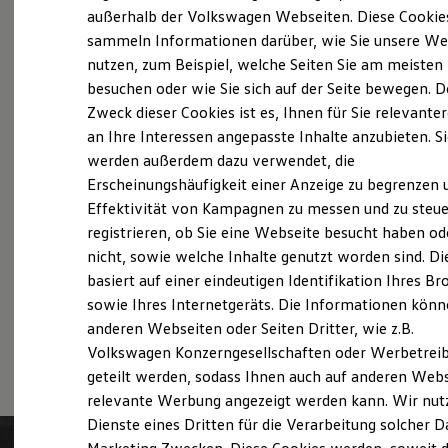
Probefahrt vereinbaren
Elektrofahrzeugkonzepte
außerhalb der Volkswagen Webseiten. Diese Cookie
ID. EVERY1
sammeln Informationen darüber, wie Sie unsere We
Reichweite
nutzen, zum Beispiel, welche Seiten Sie am meisten
Reichweite der ID. Modelle
Reichweite im Winter
besuchen oder wie Sie sich auf der Seite bewegen. D
Rekuperation
Zweck dieser Cookies ist es, Ihnen für Sie relevante
Fahrzeugangebot anfordern
Laden
an Ihre Interessen angepasste Inhalte anzubieten. S
Laden unterwegs
Laden Zuhause
werden außerdem dazu verwendet, die
Ladestationen finden
Erscheinungshäufigkeit einer Anzeige zu begrenzen 
Ladezeitensimulator
Effektivität von Kampagnen zu messen und zu steue
Batterie
Servicetermin buchen
Sicherheit
registrieren, ob Sie eine Webseite besucht haben od
Garantie und Lebensdauer
nicht, sowie welche Inhalte genutzt worden sind. Di
Nachhaltigkeit
basiert auf einer eindeutigen Identifikation Ihres B
Technologie
Kosten und Kauf
sowie Ihres Internetgeräts. Die Informationen kön
Verbrauchskosten
anderen Webseiten oder Seiten Dritter, wie z.B.
Serviceanfrage stellen
Kaufoptionen
Volkswagen Konzerngesellschaften oder Werbetrei
E-Auto-Förderung
Software und Konnektivität
geteilt werden, sodass Ihnen auch auf anderen Web
Die ID. Software 6
relevante Werbung angezeigt werden kann. Wir nut
ID. Software Versionen und Updates
Dienste eines Dritten für die Verarbeitung solcher D
Digitale Extras
Schnittstellen zu Ihrem ID.