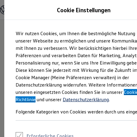
Modelle und Konfigurator
Cookie Einstellungen
Konfigurator
Modelle vergleichen
Konfiguration laden
Zum
Zum
Autosuche
Wir nutzen Cookies, um Ihnen die bestmögliche Nutzung
Hauptinhalt
Footer
Elektroautos
springen
springen
unserer Webseite zu ermöglichen und unsere Kommunika
ENERGY Sondermodelle
Nutzfahrzeuge
mit Ihnen zu verbessern. Wir berücksichtigen hierbei Ihr
SUV und CUV
Präferenzen und verarbeiten Daten für Marketing, Analyt
Familienautos
Personalisierung nur, wenn Sie uns Ihre Einwilligung gebe
Kombis
Kompaktwagen
Diese können Sie jederzeit mit Wirkung für die Zukunft i
Sportwagen
Cookie Manager (Meine Präferenzen verwalten) in der
Schnell verfügbare Fahrzeuge
Angebote und Produkte
Datenschutzerklärung widerrufen. Weitere Informatione
Aktuelle Angebote
unseren eingesetzten Cookies finden Sie in unserer
Cooki
E-Auto-Förderung
Richtlinie
und unserer
Datenschutzerklärung
.
Volkswagen Marktplatz
Die ENERGY Sondermodelle
Folgende Kategorien von Cookies werden durch uns einge
Junge Gebrauchtwagen und Gebrauchtwagen
Volkswagen Zertifizierte Gebrauchtwagen
Elektromobilität bei Gebrauchtwagen
Zubehör- und Serviceangebote
Saisonangebote
Erforderliche Cookies