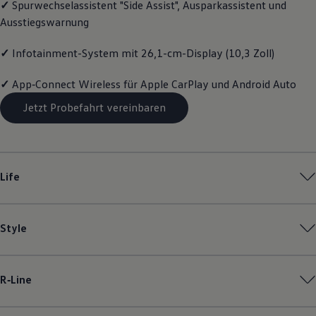
✓
Spurwechselassistent "Side Assist", Ausparkassistent und
Magazin
Ausstiegswarnung
Lifestyle
Transport
Familie
✓
Infotainment-System mit 26,1-cm-Display (10,3 Zoll)
Elektromobilität
Volkswagen R
✓
App‑Connect
Wireless für Apple
CarPlay
und
Android
Auto
Pannen- und Unfallhilfe
Volkswagen Kundenbetreuung
Jetzt Probefahrt vereinbaren
Life
Style
R‑Line