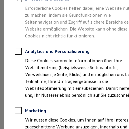
Reifenpakete
Leasing
Erforderliche Cookies helfen dabei, eine Website nu
Leasing-Angebote
zu machen, indem sie Grundfunktionen wie
Der T-Roc
Gebrauchtwagen Leasing
Seitennavigation und Zugriff auf sichere Bereiche de
Junge Gebrauchtwagen-Leasing
Elektroauto Leasing
Website ermöglichen. Die Website kann ohne diese
Kleinwagen-Leasing
Cookies nicht richtig funktionieren.
Leasing ohne Anzahlung
Finanzierung
Autokredit mit Schlussrate
Analytics und Personalisierung
Versicherungen und Garantien
Kfz-Versicherung
Diese Cookies sammeln Informationen über Ihre
Restschuldversicherungen
Websitenutzung (beispielsweise Seitenaufrufe,
Garantien
Verweildauer je Seite, Klicks) und ermöglichen uns b
Wartungsverträge
Geschäftskunden
Teilnahme, Ihre Umfrageergebnisse in die
Professional Class bei Volkswagen
Websiteoptimierung mit einzubeziehen. Damit helfe
Großkunden
(
Impressum & Rechtliches
)
uns, Ihr Nutzererlebnis persönlich auf Sie zuzuschne
Behörden
Direktkunden
Sonderfahrzeuge
Marketing
Anpfiff zum Gewinn
Elektromobilität
Wir nutzen diese Cookies, um Ihnen auf Ihre Intere
Elektroautos
zugeschnittene Werbung anzuzeigen, innerhalb und
ID. Tutorials