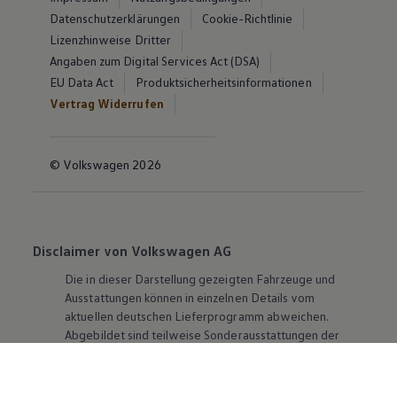
Datenschutzerklärungen
Cookie-Richtlinie
Lizenzhinweise Dritter
Angaben zum Digital Services Act (DSA)
EU Data Act
Produktsicherheitsinformationen
Vertrag Widerrufen
© Volkswagen 2026
Disclaimer von Volkswagen AG
Die in dieser Darstellung gezeigten Fahrzeuge und
Ausstattungen können in einzelnen Details vom
aktuellen deutschen Lieferprogramm abweichen.
Abgebildet sind teilweise Sonderausstattungen der
Fahrzeuge gegen Mehrpreis.
Bitte beachten Sie auch unseren Konfigurator für eine
Übersicht der aktuell verfügbaren Modelle und