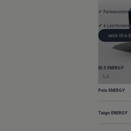
✓
Parkassistent 
✓
4 Leichtmetal
Jetzt ID.4
ID.5
ENERGY
1
,
2
Polo
ENERGY
Taigo
ENERGY