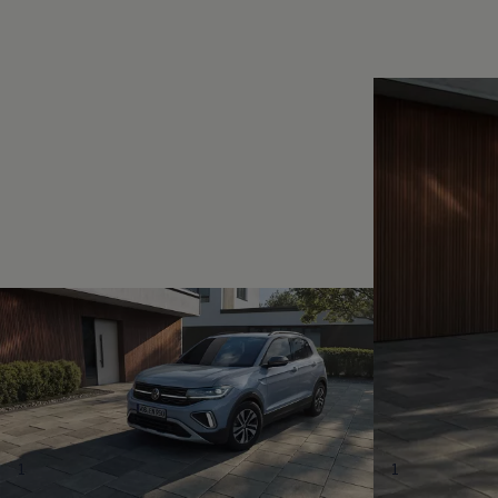
Magazin
Lifestyle
Transport
Familie
Elektromobilität
Volkswagen R
Pannen- und Unfallhilfe
Volkswagen Kundenbetreuung
1
1