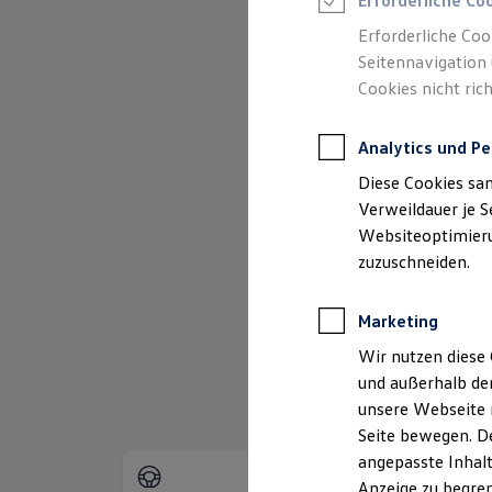
Erforderliche Co
Reifenpakete
Leasing
Erforderliche Coo
Leasing-Angebote
Seitennavigation 
Gebrauchtwagen Leasing
Cookies nicht rich
Junge Gebrauchtwagen-Leasing
Elektroauto Leasing
Kleinwagen-Leasing
Analytics und Pe
Leasing ohne Anzahlung
(
Impressum & Rechtliches
)
Finanzierung
Diese Cookies sa
Autokredit mit Schlussrate
Versicherungen und Garantien
Verweildauer je S
Kfz-Versicherung
Websiteoptimierun
Restschuldversicherungen
zuzuschneiden.
Garantien
Wartungsverträge
Geschäftskunden
Marketing
Professional Class bei Volkswagen
Großkunden
Wir nutzen diese 
Behörden
und außerhalb de
Direktkunden
Sonderfahrzeuge
unsere Webseite n
Anpfiff zum Gewinn
Seite bewegen. De
Elektromobilität
angepasste Inhalt
Elektroautos
ID. Tutorials
Anzeige zu begren