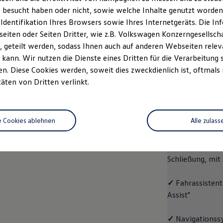
 besucht haben oder nicht, sowie welche Inhalte genutzt worden s
rzeugangebot
Servicetermin buchen
rdern
 Identifikation Ihres Browsers sowie Ihres Internetgeräts. Die 
iten oder Seiten Dritter, wie z.B. Volkswagen Konzerngesellsch
 geteilt werden, sodass Ihnen auch auf anderen Webseiten rel
kann. Wir nutzen die Dienste eines Dritten für die Verarbeitung 
. Diese Cookies werden, soweit dies zweckdienlich ist, oftmals
ID.4
ENERGY
täten von Dritten verlinkt.
Aussta
e Cookies ablehnen
Alle zulass
✓
Multifunktion
✓
"Easy Open & 
Schließung, mit
✓
Fahrassistent
Assist"
✓
Navigationss