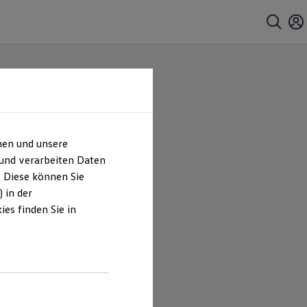
hen und unsere
 und verarbeiten Daten
. Diese können Sie
 in der
es finden Sie in