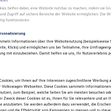
okies
kies helfen dabei, eine Website nutzbar zu machen, indem sie G
und Zugriff auf sichere Bereiche der Website ermöglichen. Die W
tig funktionieren.
rsonalisierung
mmeln Informationen über Ihre Websitenutzung (beispielsweise S
eite, Klicks) und ermöglichen uns bei Teilnahme, Ihre Umfrageerge
g mit einzubeziehen. Damit helfen sie uns, Ihr Nutzererlebnis pe
Cookies, um Ihnen auf Ihre Interessen zugeschnittene Werbung a
r Volkswagen Webseiten. Diese Cookies sammeln Informationen 
utzen, zum Beispiel, welche Seiten Sie am meisten besuchen oder
r Zweck dieser Cookies ist es, Ihnen für Sie relevantere und an I
e anzubieten. Sie werden außerdem dazu verwendet, die Erschein
zen und die Effektivität von Kampagnen zu messen und zu steuern