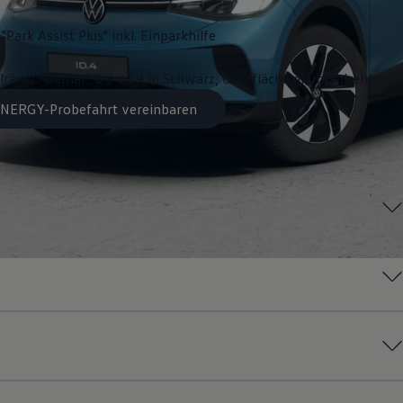
"Park Assist Plus" inkl. Einparkhilfe
lräder "Hamar" 8 J x 19 in Schwarz, Oberfläche glanzgedreht
 ENERGY-Probefahrt vereinbaren