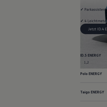
✓
Parkassistent 
✓
4 Leichtmetal
Jetzt ID.4
ID.5
ENERGY
1
,
2
Polo
ENERGY
Taigo
ENERGY