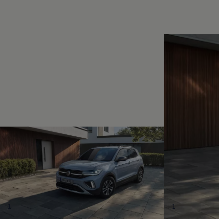
Magazin
Lifestyle
Transport
Familie
Elektromobilität
Volkswagen R
Pannen- und Unfallhilfe
Volkswagen Kundenbetreuung
1
1