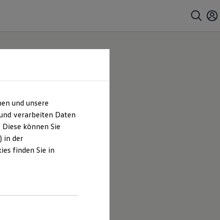
hen und unsere
 und verarbeiten Daten
. Diese können Sie
 in der
es finden Sie in