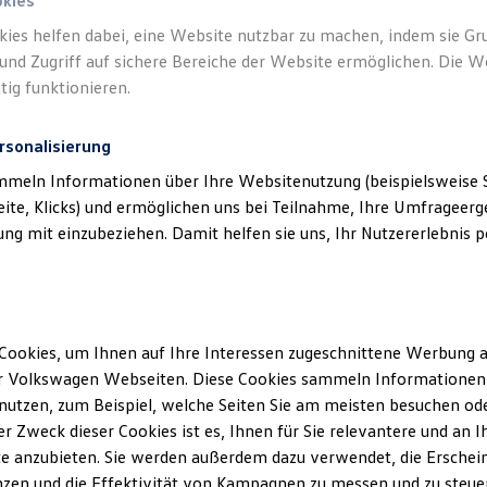
okies
kies helfen dabei, eine Website nutzbar zu machen, indem sie G
und Zugriff auf sichere Bereiche der Website ermöglichen. Die W
tig funktionieren.
rsonalisierung
mmeln Informationen über Ihre Websitenutzung (beispielsweise S
eite, Klicks) und ermöglichen uns bei Teilnahme, Ihre Umfrageerge
g mit einzubeziehen. Damit helfen sie uns, Ihr Nutzererlebnis pe
Cookies, um Ihnen auf Ihre Interessen zugeschnittene Werbung a
r Volkswagen Webseiten. Diese Cookies sammeln Informationen 
utzen, zum Beispiel, welche Seiten Sie am meisten besuchen oder
r Zweck dieser Cookies ist es, Ihnen für Sie relevantere und an I
e anzubieten. Sie werden außerdem dazu verwendet, die Erschein
zen und die Effektivität von Kampagnen zu messen und zu steuern