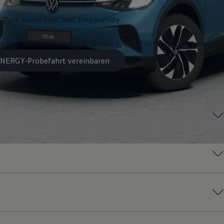
"Park Assist Plus" inkl. Einparkhilfe
lräder "Hamar" 8 J x 19 in Schwarz, Oberfläche glanzgedreht
 ENERGY-Probefahrt vereinbaren