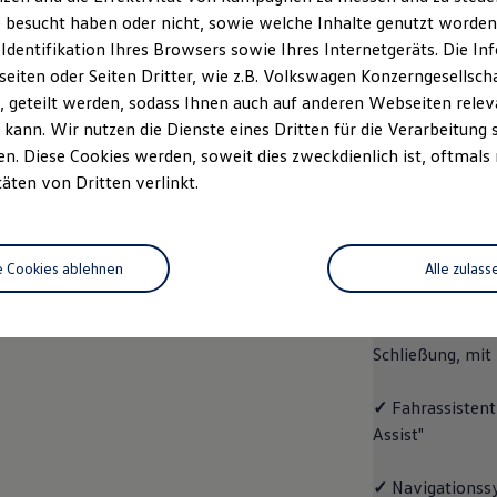
 besucht haben oder nicht, sowie welche Inhalte genutzt worden s
rzeugangebot
Servicetermin buchen
rdern
 Identifikation Ihres Browsers sowie Ihres Internetgeräts. Die 
iten oder Seiten Dritter, wie z.B. Volkswagen Konzerngesellsch
 geteilt werden, sodass Ihnen auch auf anderen Webseiten rel
kann. Wir nutzen die Dienste eines Dritten für die Verarbeitung 
. Diese Cookies werden, soweit dies zweckdienlich ist, oftmals
ID.4
ENERGY
täten von Dritten verlinkt.
Aussta
e Cookies ablehnen
Alle zulass
✓
Multifunktion
✓
"Easy Open & 
Schließung, mit
✓
Fahrassistent
Assist"
✓
Navigationss