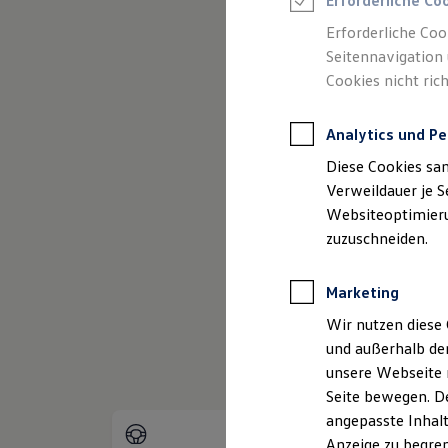
Erforderliche Co
Reifenpakete
Leasing
Erforderliche Coo
Leasing-Angebote
Seitennavigation 
Gebrauchtwagen Leasing
Cookies nicht rich
Junge Gebrauchtwagen-Leasing
Elektroauto Leasing
Kleinwagen-Leasing
Analytics und Pe
Leasing ohne Anzahlung
(
Impressum & Rechtliches
)
Finanzierung
Diese Cookies sa
Autokredit mit Schlussrate
Versicherungen und Garantien
Verweildauer je S
Kfz-Versicherung
Websiteoptimierun
Restschuldversicherungen
zuzuschneiden.
Garantien
Wartungsverträge
Geschäftskunden
Marketing
Professional Class bei Volkswagen
Großkunden
Wir nutzen diese 
Behörden
und außerhalb de
Direktkunden
Sonderfahrzeuge
unsere Webseite n
Anpfiff zum Gewinn
Seite bewegen. De
Elektromobilität
angepasste Inhalt
Elektroautos
ID. Tutorials
Anzeige zu begren