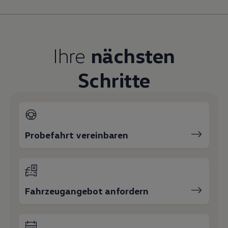
Magazin
Lifestyle
Transport
Familie
Elektromobilität
Ihre
nächsten
Volkswagen R
Pannen- und Unfallhilfe
Schritte
Volkswagen Kundenbetreuung
Probefahrt vereinbaren
Fahrzeugangebot anfordern