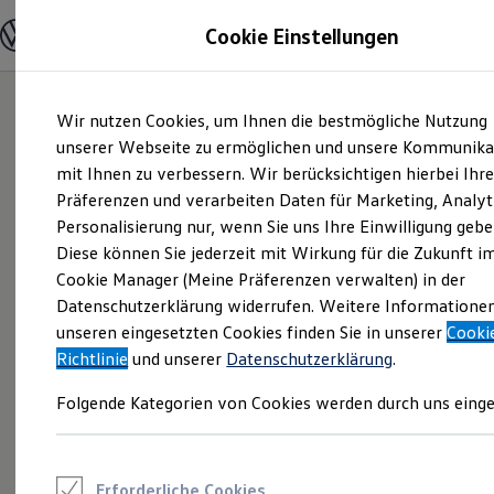
Modelle und Konfigurator
Cookie Einstellungen
Konfigurator
Modelle vergleichen
Konfiguration laden
Zum
Zum
Autosuche
Wir nutzen Cookies, um Ihnen die bestmögliche Nutzung
Hauptinhalt
Footer
Elektroautos
springen
springen
unserer Webseite zu ermöglichen und unsere Kommunika
ENERGY Sondermodelle
Nutzfahrzeuge
mit Ihnen zu verbessern. Wir berücksichtigen hierbei Ihr
SUV und CUV
Präferenzen und verarbeiten Daten für Marketing, Analyt
Familienautos
Personalisierung nur, wenn Sie uns Ihre Einwilligung gebe
Kombis
Kompaktwagen
Diese können Sie jederzeit mit Wirkung für die Zukunft i
Sportwagen
Cookie Manager (Meine Präferenzen verwalten) in der
Schnell verfügbare Fahrzeuge
Angebote und Produkte
Datenschutzerklärung widerrufen. Weitere Informatione
Aktuelle Angebote
unseren eingesetzten Cookies finden Sie in unserer
Cooki
E-Auto-Förderung
Richtlinie
und unserer
Datenschutzerklärung
.
Volkswagen Marktplatz
Die ENERGY Sondermodelle
Folgende Kategorien von Cookies werden durch uns einge
Junge Gebrauchtwagen und Gebrauchtwagen
Volkswagen Zertifizierte Gebrauchtwagen
Elektromobilität bei Gebrauchtwagen
Zubehör- und Serviceangebote
Saisonangebote
Erforderliche Cookies