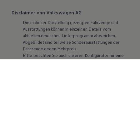
Disclaimer von Volkswagen AG
Die in dieser Darstellung gezeigten Fahrzeuge und
Ausstattungen können in einzelnen Details vom
aktuellen deutschen Lieferprogramm abweichen.
Abgebildet sind teilweise Sonderausstattungen der
Fahrzeuge gegen Mehrpreis.
Bitte beachten Sie auch unseren Konfigurator für eine
Übersicht der aktuell verfügbaren Modelle und
Ausstattungen.
Die angegebenen Verbrauchs- und Emissionswerte
beziehen sich nicht auf ein einzelnes Fahrzeug und sind
nicht Bestandteil des Angebots, sondern dienen allein
Vergleichszwecken zwischen den verschiedenen
Fahrzeugtypen. Zusatzausstattungen und
Zubehör
(Anbauteile, Reifenformat usw.) können relevante
Fahrzeugparameter, wie
z. B.
Gewicht, Rollwiderstand
und Aerodynamik verändern und neben Witterungs-
und Verkehrsbedingungen sowie dem individuellen
Fahrverhalten den Kraftstoffverbrauch, den