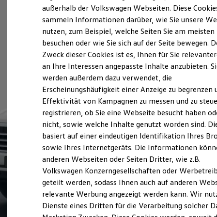
Elektrofahrzeugkonzepte
außerhalb der Volkswagen Webseiten. Diese Cookie
ID. EVERY1
sammeln Informationen darüber, wie Sie unsere We
Reichweite
nutzen, zum Beispiel, welche Seiten Sie am meisten
Reichweite der ID. Modelle
Reichweite im Winter
besuchen oder wie Sie sich auf der Seite bewegen. D
Rekuperation
Zweck dieser Cookies ist es, Ihnen für Sie relevante
Laden
an Ihre Interessen angepasste Inhalte anzubieten. S
Laden unterwegs
Laden Zuhause
werden außerdem dazu verwendet, die
Ladestationen finden
Erscheinungshäufigkeit einer Anzeige zu begrenzen 
Ladezeitensimulator
Effektivität von Kampagnen zu messen und zu steue
Batterie
Sicherheit
registrieren, ob Sie eine Webseite besucht haben od
Garantie und Lebensdauer
nicht, sowie welche Inhalte genutzt worden sind. Di
Nachhaltigkeit
basiert auf einer eindeutigen Identifikation Ihres B
Technologie
Kosten und Kauf
sowie Ihres Internetgeräts. Die Informationen kön
Verbrauchskosten
anderen Webseiten oder Seiten Dritter, wie z.B.
Kaufoptionen
Volkswagen Konzerngesellschaften oder Werbetrei
E-Auto-Förderung
Software und Konnektivität
geteilt werden, sodass Ihnen auch auf anderen Web
Die ID. Software 6
relevante Werbung angezeigt werden kann. Wir nut
ID. Software Versionen und Updates
Dienste eines Dritten für die Verarbeitung solcher D
Digitale Extras
Schnittstellen zu Ihrem ID.