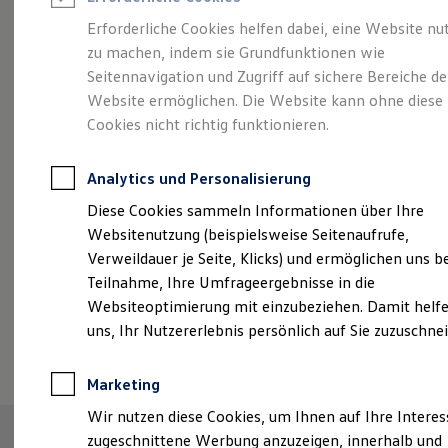
Reifenpakete
Leasing
Erforderliche Cookies helfen dabei, eine Website nu
Leasing-Angebote
zu machen, indem sie Grundfunktionen wie
Sportlich, edel,
Gebrauchtwagen Leasing
Seitennavigation und Zugriff auf sichere Bereiche de
Junge Gebrauchtwagen-Leasing
Elektroauto Leasing
Website ermöglichen. Die Website kann ohne diese
elegant:
der Touareg
Kleinwagen-Leasing
Cookies nicht richtig funktionieren.
Leasing ohne Anzahlung
Finanzierung
Autokredit mit Schlussrate
Analytics und Personalisierung
Versicherungen und Garantien
Kfz-Versicherung
Diese Cookies sammeln Informationen über Ihre
Restschuldversicherungen
Websitenutzung (beispielsweise Seitenaufrufe,
Garantien
Verweildauer je Seite, Klicks) und ermöglichen uns b
Wartungsverträge
Geschäftskunden
Teilnahme, Ihre Umfrageergebnisse in die
Professional Class bei Volkswagen
Websiteoptimierung mit einzubeziehen. Damit helfe
Großkunden
uns, Ihr Nutzererlebnis persönlich auf Sie zuzuschne
Behörden
(
Impressum & Rechtliches
)
Direktkunden
Sonderfahrzeuge
Marketing
Anpfiff zum Gewinn
Elektromobilität
Wir nutzen diese Cookies, um Ihnen auf Ihre Intere
Elektroautos
zugeschnittene Werbung anzuzeigen, innerhalb und
ID. Tutorials