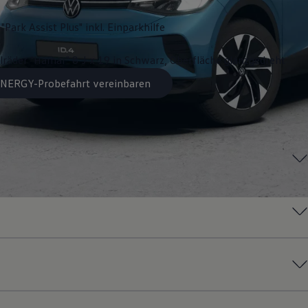
"Park Assist Plus" inkl. Einparkhilfe
lräder "Hamar" 8 J x 19 in Schwarz, Oberfläche glanzgedreht
 ENERGY-Probefahrt vereinbaren