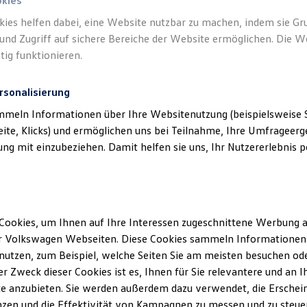
okies
kies helfen dabei, eine Website nutzbar zu machen, indem sie G
und Zugriff auf sichere Bereiche der Website ermöglichen. Die W
tig funktionieren.
rsonalisierung
mmeln Informationen über Ihre Websitenutzung (beispielsweise S
eite, Klicks) und ermöglichen uns bei Teilnahme, Ihre Umfrageerge
g mit einzubeziehen. Damit helfen sie uns, Ihr Nutzererlebnis pe
Cookies, um Ihnen auf Ihre Interessen zugeschnittene Werbung a
r Volkswagen Webseiten. Diese Cookies sammeln Informationen 
utzen, zum Beispiel, welche Seiten Sie am meisten besuchen oder
r Zweck dieser Cookies ist es, Ihnen für Sie relevantere und an I
e anzubieten. Sie werden außerdem dazu verwendet, die Erschein
zen und die Effektivität von Kampagnen zu messen und zu steuern