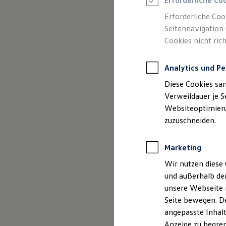
Erforderliche Co
Reifenpakete
Leasing
Erforderliche Coo
Leasing-Angebote
Seitennavigation 
Gebrauchtwagen Leasing
Cookies nicht rich
Junge Gebrauchtwagen-Leasing
Elektroauto Leasing
Kleinwagen-Leasing
Analytics und Pe
Leasing ohne Anzahlung
(
Impressum & Rechtliches
)
Finanzierung
Diese Cookies sa
Autokredit mit Schlussrate
Versicherungen und Garantien
Verweildauer je S
Kfz-Versicherung
Websiteoptimierun
Restschuldversicherungen
zuzuschneiden.
Garantien
Wartungsverträge
Geschäftskunden
Marketing
Professional Class bei Volkswagen
Großkunden
Wir nutzen diese 
Behörden
und außerhalb de
Direktkunden
Sonderfahrzeuge
unsere Webseite n
Anpfiff zum Gewinn
Seite bewegen. De
Elektromobilität
angepasste Inhalt
Elektroautos
ID. Tutorials
Anzeige zu begren