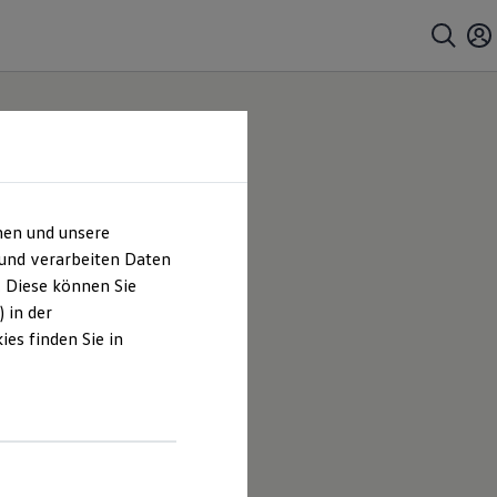
hen und unsere
 und verarbeiten Daten
. Diese können Sie
 in der
es finden Sie in