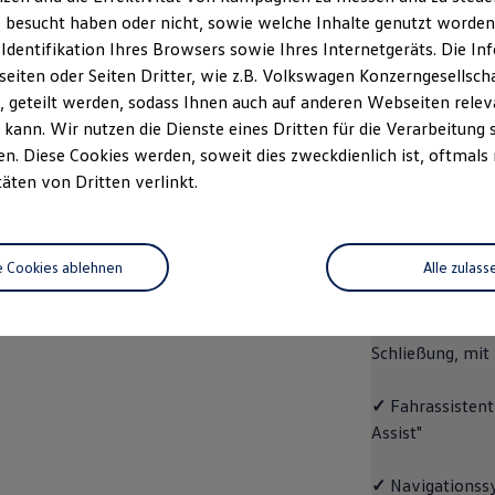
 besucht haben oder nicht, sowie welche Inhalte genutzt worden s
Fahrzeugangebot
Servi
anfordern
 Identifikation Ihres Browsers sowie Ihres Internetgeräts. Die 
iten oder Seiten Dritter, wie z.B. Volkswagen Konzerngesellsch
 geteilt werden, sodass Ihnen auch auf anderen Webseiten rel
kann. Wir nutzen die Dienste eines Dritten für die Verarbeitung 
. Diese Cookies werden, soweit dies zweckdienlich ist, oftmals
ID.4
ENERGY
täten von Dritten verlinkt.
Aussta
e Cookies ablehnen
Alle zulass
✓
Multifunktion
✓
"Easy Open & 
Schließung, mit
✓
Fahrassistent
Assist"
✓
Navigationss