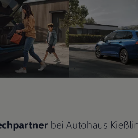
1
echpartner
bei Autohaus Kießli