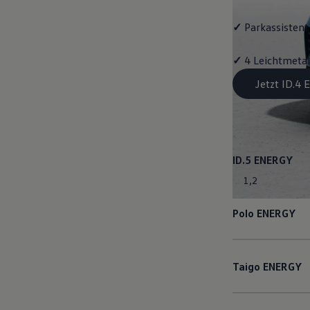
✓
Parkassistent 
✓
4 Leichtmetal
Jetzt ID.4
ID.5
ENERGY
1
,
2
Polo
ENERGY
Taigo
ENERGY