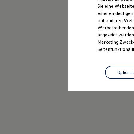
Elektrofahrzeugkonzepte
Sie eine Webseite
ID. EVERY1
Probefahrt vereinbaren
einer eindeutigen
Reichweite
Reichweite der ID. Modelle
mit anderen Webse
Reichweite im Winter
Werbetreibenden,
Rekuperation
angezeigt werden 
Laden
Laden unterwegs
Marketing Zwecken
Laden Zuhause
Seitenfunktionali
Ladestationen finden
Ladezeitensimulator
Batterie
Sicherheit
Optional
Garantie und Lebensdauer
Nachhaltigkeit
Technologie
Kosten und Kauf
Verbrauchskosten
Kaufoptionen
E-Auto-Förderung
Software und Konnektivität
Die ID. Software 6
ID. Software Versionen und Updates
Digitale Extras
Schnittstellen zu Ihrem ID.