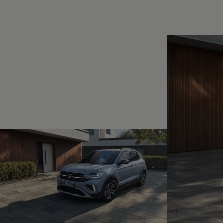
Magazin
Lifestyle
Transport
Familie
Elektromobilität
Volkswagen R
Pannen- und Unfallhilfe
Volkswagen Kundenbetreuung
1
1