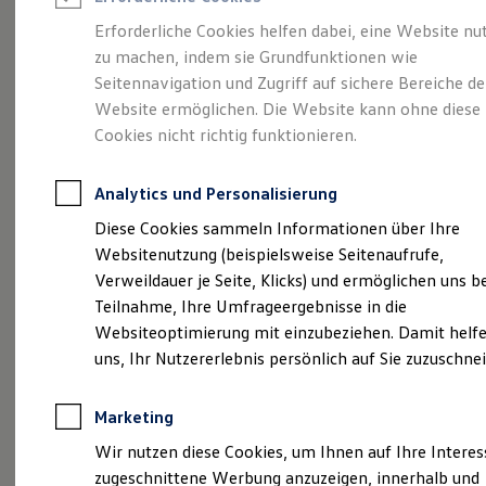
Reifenpakete
Leasing
Erforderliche Cookies helfen dabei, eine Website nu
Leasing-Angebote
zu machen, indem sie Grundfunktionen wie
Mobilität,
so
Gebrauchtwagen Leasing
Seitennavigation und Zugriff auf sichere Bereiche de
Junge Gebrauchtwagen-Leasing
Elektroauto Leasing
Website ermöglichen. Die Website kann ohne diese
individuell wie Sie
Kleinwagen-Leasing
Cookies nicht richtig funktionieren.
Leasing ohne Anzahlung
Finanzierung
Autokredit mit Schlussrate
Analytics und Personalisierung
Versicherungen und Garantien
Kfz-Versicherung
Diese Cookies sammeln Informationen über Ihre
Restschuldversicherungen
Websitenutzung (beispielsweise Seitenaufrufe,
Garantien
Verweildauer je Seite, Klicks) und ermöglichen uns b
Wartungsverträge
Geschäftskunden
Teilnahme, Ihre Umfrageergebnisse in die
Professional Class bei Volkswagen
Websiteoptimierung mit einzubeziehen. Damit helfe
Großkunden
uns, Ihr Nutzererlebnis persönlich auf Sie zuzuschne
Behörden
Direktkunden
Sonderfahrzeuge
Marketing
Anpfiff zum Gewinn
Elektromobilität
Wir nutzen diese Cookies, um Ihnen auf Ihre Intere
Elektroautos
zugeschnittene Werbung anzuzeigen, innerhalb und
ID. Tutorials