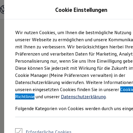
Modelle und Konfigurator
Cookie Einstellungen
Konfigurator
Modelle vergleichen
Konfiguration laden
Zum
Zum
Autosuche
Wir nutzen Cookies, um Ihnen die bestmögliche Nutzung
Hauptinhalt
Footer
Elektroautos
springen
springen
unserer Webseite zu ermöglichen und unsere Kommunika
ENERGY Sondermodelle
Nutzfahrzeuge
mit Ihnen zu verbessern. Wir berücksichtigen hierbei Ihr
SUV und CUV
Präferenzen und verarbeiten Daten für Marketing, Analyt
Familienautos
Personalisierung nur, wenn Sie uns Ihre Einwilligung gebe
Kombis
Kompaktwagen
Diese können Sie jederzeit mit Wirkung für die Zukunft i
Sportwagen
Cookie Manager (Meine Präferenzen verwalten) in der
Schnell verfügbare Fahrzeuge
Angebote und Produkte
Datenschutzerklärung widerrufen. Weitere Informatione
Aktuelle Angebote
unseren eingesetzten Cookies finden Sie in unserer
Cooki
E-Auto-Förderung
Richtlinie
und unserer
Datenschutzerklärung
.
Volkswagen Marktplatz
Die ENERGY Sondermodelle
Folgende Kategorien von Cookies werden durch uns einge
Junge Gebrauchtwagen und Gebrauchtwagen
Volkswagen Zertifizierte Gebrauchtwagen
Elektromobilität bei Gebrauchtwagen
Zubehör- und Serviceangebote
Saisonangebote
Erforderliche Cookies