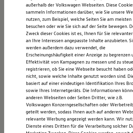
Elektrofahrzeugkonzepte
außerhalb der Volkswagen Webseiten. Diese Cookie
ID. EVERY1
sammeln Informationen darüber, wie Sie unsere We
Reichweite
nutzen, zum Beispiel, welche Seiten Sie am meisten
Reichweite der ID. Modelle
Reichweite im Winter
besuchen oder wie Sie sich auf der Seite bewegen. D
(
Impressum & Rechtliches
)
Rekuperation
Zweck dieser Cookies ist es, Ihnen für Sie relevante
Laden
an Ihre Interessen angepasste Inhalte anzubieten. S
Laden unterwegs
Laden Zuhause
werden außerdem dazu verwendet, die
Profitieren Sie von starken
Ladestationen finden
Erscheinungshäufigkeit einer Anzeige zu begrenzen 
Ladezeitensimulator
Vorteilen
Effektivität von Kampagnen zu messen und zu steue
Batterie
Sicherheit
registrieren, ob Sie eine Webseite besucht haben od
Garantie und Lebensdauer
nicht, sowie welche Inhalte genutzt worden sind. Di
Jederzeit mit den Fahrzeugen für Menschen mit
Nachhaltigkeit
basiert auf einer eindeutigen Identifikation Ihres B
Technologie
eingeschränkter Mobilität unabhängig und mobil
Kosten und Kauf
sowie Ihres Internetgeräts. Die Informationen kön
sein – ganz so, wie Sie es sich wünschen. Mit
Verbrauchskosten
anderen Webseiten oder Seiten Dritter, wie z.B.
Kaufoptionen
Fahrhilfen und Assistenzsystemen von
Volkswagen Konzerngesellschaften oder Werbetrei
E-Auto-Förderung
Volkswagen
stimmen Sie Ihr Wunschfahrzeug
Software und Konnektivität
geteilt werden, sodass Ihnen auch auf anderen Web
Die ID. Software 6
genau auf Ihre Bedürfnisse ab. Entscheiden Sie
relevante Werbung angezeigt werden kann. Wir nut
ID. Software Versionen und Updates
sich für Fahrhilfen von
Volkswagen
und
Dienste eines Dritten für die Verarbeitung solcher D
Digitale Extras
Schnittstellen zu Ihrem ID.