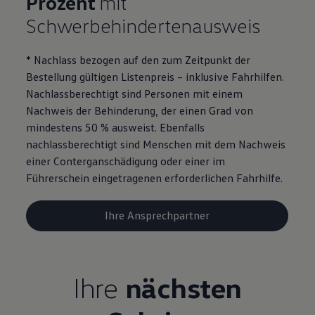
Prozent
mit
Motorenöl und Flüssigkeiten
Schwerbehindertenausweis
Räder und Reifen
Pannen- und Unfallhilfe
Economy Service
* Nachlass bezogen auf den zum Zeitpunkt der
Volkswagen Teile
Zubehör
Bestellung gültigen Listenpreis – inklusive Fahrhilfen.
Modellspezifisches Zubehör
Nachlassberechtigt sind Personen mit einem
Schutz und Pflege
Nachweis der Behinderung, der einen Grad von
Transport
Entertainment und Elektronik
mindestens 50 % ausweist. Ebenfalls
Individualisieren
nachlassberechtigt sind Menschen mit dem Nachweis
Wallbox und Ladekabel
einer Conterganschädigung oder einer im
Digitale Extras
Dienste für Ihr Modell finden
Führerschein eingetragenen erforderlichen Fahrhilfe.
Volkswagen Apps, Login und Shop
Handy und Fahrzeug verbinden
Updates für Software, Karten und Radio
Ihre Ansprechpartner
Über Ihr Auto
Vorgängermodelle
Kundeninformationen
Volkswagen Kundenbetreuung
Warn- und Kontrollleuchten
Ihre
nächsten
Assistenzsysteme
Digitale Betriebsanleitung
Live Beratung