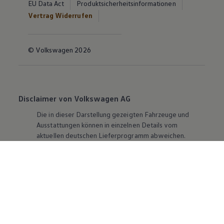
EU Data Act
Produktsicherheitsinformationen
Vertrag Widerrufen
© Volkswagen 2026
Disclaimer von Volkswagen AG
Die in dieser Darstellung gezeigten Fahrzeuge und
Ausstattungen können in einzelnen Details vom
aktuellen deutschen Lieferprogramm abweichen.
Abgebildet sind teilweise Sonderausstattungen der
Fahrzeuge gegen Mehrpreis.
Bitte beachten Sie auch unseren Konfigurator für eine
Übersicht der aktuell verfügbaren Modelle und
Ausstattungen.
Die angegebenen Verbrauchs- und Emissionswerte
beziehen sich nicht auf ein einzelnes Fahrzeug und sind