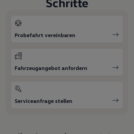
Schritte
Magazin
Lifestyle
Transport
Familie
Elektromobilität
Volkswagen R
Probefahrt vereinbaren
Pannen- und Unfallhilfe
Volkswagen Kundenbetreuung
Fahrzeugangebot anfordern
Serviceanfrage stellen