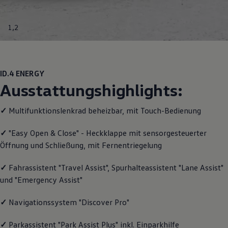
Motorenöl und Flüssigkeiten
Räder und Reifen
Pannen- und Unfallhilfe
1
,
2
Economy Service
Volkswagen Teile
Zubehör
Modellspezifisches Zubehör
Schutz und Pflege
ID.4
ENERGY
Transport
Ausstattungshighlights:
Entertainment und Elektronik
Individualisieren
Wallbox und Ladekabel
✓
Multifunktionslenkrad beheizbar, mit Touch-Bedienung
Digitale Extras
Dienste für Ihr Modell finden
✓
"Easy Open & Close" - Heckklappe mit sensorgesteuerter
Volkswagen Apps, Login und Shop
Öffnung und Schließung, mit Fernentriegelung
Handy und Fahrzeug verbinden
Updates für Software, Karten und Radio
Über Ihr Auto
✓
Fahrassistent "Travel Assist", Spurhalteassistent "Lane Assist"
Vorgängermodelle
und "Emergency Assist"
Kundeninformationen
Volkswagen Kundenbetreuung
Warn- und Kontrollleuchten
✓
Navigationssystem "Discover Pro"
Assistenzsysteme
Digitale Betriebsanleitung
✓
Parkassistent "Park Assist Plus" inkl. Einparkhilfe
Live Beratung