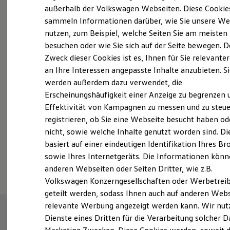
Elektrofahrzeugkonzepte
außerhalb der Volkswagen Webseiten. Diese Cookie
ID. EVERY1
sammeln Informationen darüber, wie Sie unsere We
Reichweite
nutzen, zum Beispiel, welche Seiten Sie am meisten
Reichweite der ID. Modelle
Probefahrt vereinbaren
Reichweite im Winter
besuchen oder wie Sie sich auf der Seite bewegen. D
Rekuperation
Zweck dieser Cookies ist es, Ihnen für Sie relevante
Laden
an Ihre Interessen angepasste Inhalte anzubieten. S
Laden unterwegs
Laden Zuhause
werden außerdem dazu verwendet, die
Ladestationen finden
Erscheinungshäufigkeit einer Anzeige zu begrenzen 
Fahrzeugangebot anfordern
Ladezeitensimulator
Effektivität von Kampagnen zu messen und zu steue
Batterie
Sicherheit
registrieren, ob Sie eine Webseite besucht haben od
Garantie und Lebensdauer
nicht, sowie welche Inhalte genutzt worden sind. Di
Nachhaltigkeit
basiert auf einer eindeutigen Identifikation Ihres B
Technologie
Serviceanfrage stellen
Kosten und Kauf
sowie Ihres Internetgeräts. Die Informationen kön
Verbrauchskosten
anderen Webseiten oder Seiten Dritter, wie z.B.
Kaufoptionen
Volkswagen Konzerngesellschaften oder Werbetrei
E-Auto-Förderung
Software und Konnektivität
geteilt werden, sodass Ihnen auch auf anderen Web
Die ID. Software 6
relevante Werbung angezeigt werden kann. Wir nut
ID. Software Versionen und Updates
Dienste eines Dritten für die Verarbeitung solcher D
Digitale Extras
Schnittstellen zu Ihrem ID.