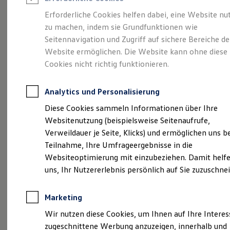
Reifenpakete
Leasing
Erforderliche Cookies helfen dabei, eine Website nu
Leasing-Angebote
zu machen, indem sie Grundfunktionen wie
Die ENERGY
Gebrauchtwagen Leasing
Seitennavigation und Zugriff auf sichere Bereiche de
Junge Gebrauchtwagen-Leasing
Elektroauto Leasing
Website ermöglichen. Die Website kann ohne diese
Sondermodelle
Kleinwagen-Leasing
Cookies nicht richtig funktionieren.
Leasing ohne Anzahlung
Finanzierung
Autokredit mit Schlussrate
Analytics und Personalisierung
Versicherungen und Garantien
Kfz-Versicherung
Diese Cookies sammeln Informationen über Ihre
Restschuldversicherungen
Websitenutzung (beispielsweise Seitenaufrufe,
Garantien
Verweildauer je Seite, Klicks) und ermöglichen uns b
Wartungsverträge
Geschäftskunden
Teilnahme, Ihre Umfrageergebnisse in die
Professional Class bei Volkswagen
Websiteoptimierung mit einzubeziehen. Damit helfe
Großkunden
uns, Ihr Nutzererlebnis persönlich auf Sie zuzuschne
Behörden
Direktkunden
Sonderfahrzeuge
Marketing
Anpfiff zum Gewinn
(
Impressum & Rechtliches
)
Elektromobilität
Wir nutzen diese Cookies, um Ihnen auf Ihre Intere
Elektroautos
zugeschnittene Werbung anzuzeigen, innerhalb und
ID. Tutorials