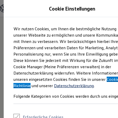
Modelle und Konfigurator
Cookie Einstellungen
Konfigurator
Modelle vergleichen
Konfiguration laden
Zum
Zum
Autosuche
Wir nutzen Cookies, um Ihnen die bestmögliche Nutzung
Hauptinhalt
Footer
Elektroautos
springen
springen
unserer Webseite zu ermöglichen und unsere Kommunika
ENERGY Sondermodelle
Nutzfahrzeuge
mit Ihnen zu verbessern. Wir berücksichtigen hierbei Ihr
SUV und CUV
Präferenzen und verarbeiten Daten für Marketing, Analyt
Familienautos
Personalisierung nur, wenn Sie uns Ihre Einwilligung gebe
Kombis
Kompaktwagen
Diese können Sie jederzeit mit Wirkung für die Zukunft i
Sportwagen
Cookie Manager (Meine Präferenzen verwalten) in der
Schnell verfügbare Fahrzeuge
Angebote und Produkte
Datenschutzerklärung widerrufen. Weitere Informatione
Aktuelle Angebote
unseren eingesetzten Cookies finden Sie in unserer
Cooki
E-Auto-Förderung
Richtlinie
und unserer
Datenschutzerklärung
.
Volkswagen Marktplatz
Die ENERGY Sondermodelle
Folgende Kategorien von Cookies werden durch uns einge
Junge Gebrauchtwagen und Gebrauchtwagen
Volkswagen Zertifizierte Gebrauchtwagen
Elektromobilität bei Gebrauchtwagen
Zubehör- und Serviceangebote
Saisonangebote
Erforderliche Cookies