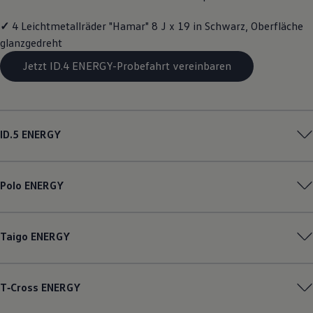
Magazin
Lifestyle
✓
4 Leichtmetallräder "Hamar" 8 J x 19 in Schwarz, Oberfläche
Transport
glanzgedreht
Familie
Elektromobilität
Jetzt ID.4 ENERGY-Probefahrt vereinbaren
Volkswagen R
Pannen- und Unfallhilfe
Volkswagen Kundenbetreuung
ID.5
ENERGY
Polo
ENERGY
Taigo
ENERGY
T‑Cross
ENERGY